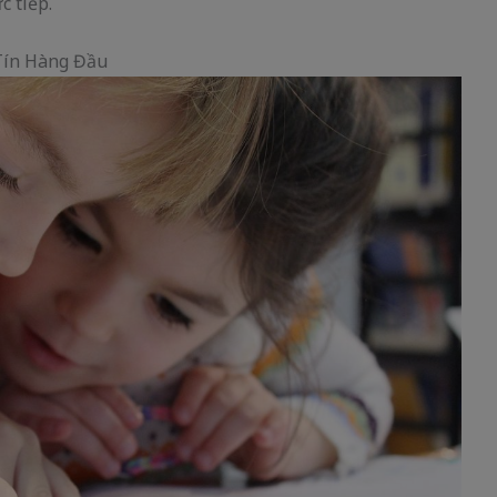
c tiếp.
Tín Hàng Đầu