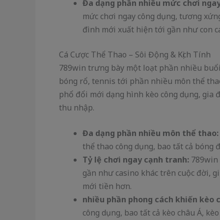
Đa dạng phần nhiều mức chơi ngay
mức chơi ngay công dụng, tương xứng 
đình mới xuất hiện tới gần như con c
Cá Cược Thể Thao – Sôi Động & Kịch Tính
789win trưng bày một loạt phần nhiều buổi l
bóng rổ, tennis tới phần nhiều môn thể thao
phổ đổi mới dạng hình kèo công dụng, gia 
thu nhập.
Đa dạng phần nhiều môn thể thao:
thể thao công dụng, bao tất cả bóng đá
Tỷ lệ chơi ngay cạnh tranh:
789win t
gần như casino khác trên cuộc đời, g
mới tiền hơn.
nhiều phần phong cách khiến kèo c
công dụng, bao tất cả kèo châu Á, kèo