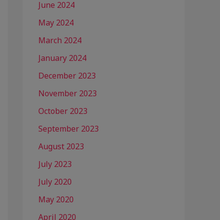
June 2024
May 2024
March 2024
January 2024
December 2023
November 2023
October 2023
September 2023
August 2023
July 2023
July 2020
May 2020
April 2020