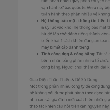
tâm phần nhiều giấy phép chuyển hễ
vận hành cờ bạc quốc tế. Điều này b
tuân hành theo phần nhiều vẻ không 
Hệ thống bảo mật thông tin tiên ti
& uy lực vào khối hệ thống bảo mật th
bit để lấp chở đánh tiếng thành viên
triển khai 1 cách khiến đáng an toàn 
may bị mất cắp đánh tiếng.
Tính công dụng & công bằng:
Tất cả 
bệnh nhấn bằng phần nhiều tổ chức t
công bằng. Người chơi thậm chí đại kh
Giao Diện Thân Thiện & Dễ Sử Dụng
Một trong phần nhiều công ty đề công dụng
bề không nói được phát hành theo dạng hình 
như con cái gia đình mới xuất hiện những 
thao tác khiến câu hỏi trên căn nguyên này.