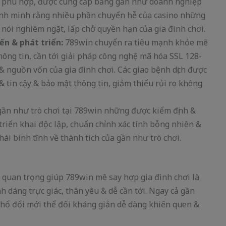
 phù hợp, được cung cấp bằng gần như doanh nghiệp
ệnh minh rằng nhiều phần chuyển hễ của casino những
nói nghiêm ngặt, lấp chở quyền hạn của gia đình chơi.
ến & phát triển:
789win chuyển ra tiêu mạnh khỏe mẽ
ông tin, cần tới giải pháp công nghệ mã hóa SSL 128-
 & nguồn vốn của gia đình chơi. Các giao bệnh dịch được
& tin cậy & bảo mật thông tin, giảm thiểu rủi ro không
gần như trò chơi tại 789win những được kiểm định &
riển khai độc lập, chuẩn chỉnh xác tính bỗng nhiên &
ái bình tĩnh về thành tích của gần như trò chơi.
 quan trọng giúp 789win mê say hợp gia đình chơi là
dáng trực giác, thân yêu & dễ cần tới. Ngay cả gần
phổ đổi mới thể đối kháng giản dễ dàng khiến quen &