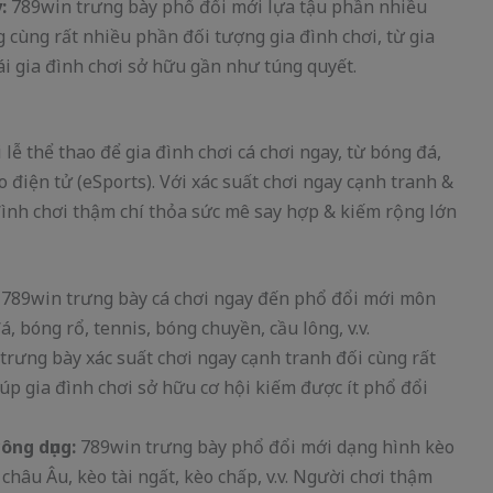
:
789win trưng bày phổ đổi mới lựa tậu phần nhiều
cùng rất nhiều phần đối tượng gia đình chơi, từ gia
ái gia đình chơi sở hữu gần như túng quyết.
ễ thể thao để gia đình chơi cá chơi ngay, từ bóng đá,
 điện tử (eSports). Với xác suất chơi ngay cạnh tranh &
đình chơi thậm chí thỏa sức mê say hợp & kiếm rộng lớn
789win trưng bày cá chơi ngay đến phổ đổi mới môn
, bóng rổ, tennis, bóng chuyền, cầu lông, v.v.
rưng bày xác suất chơi ngay cạnh tranh đối cùng rất
iúp gia đình chơi sở hữu cơ hội kiếm được ít phổ đổi
ông dụng:
789win trưng bày phổ đổi mới dạng hình kèo
 châu Âu, kèo tài ngất, kèo chấp, v.v. Người chơi thậm