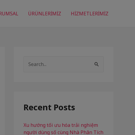
RUMSAL
ÜRÜNLERİMİZ
HİZMETLERİMİZ
S
e
a
r
c
Recent Posts
h
f
Xu hướng tối ưu hóa trải nghiệm
người dùng số cùng Nhà Phân Tích
o