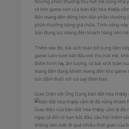
Những phần thưởng thu hút mê cũng nhà y
có kho game slot của bán đất hòa thọ tây c
đến mang đến đông hòn đảo phần thưởng Ja
phần thưởng bảng giá chữa. Tính năng này
bản đụng lực mang đến khách hàng liên tiế
Thêm vào đó, bài xích toán bổ sung liên ti
game luôn tươi bắt đầu với thu hút mê, khô
điểm hình họa, âm lượng, có bài xích toán x
mang đến đang khiến mang đến kho game slo
sức đắm đuối với ưa say đắm bạn.
Giao Diện với Ứng Dụng bán đất hòa thọ tây
Giao diện của bán đất hòa thọ tây cẩm lệ đà
ngay cả đối có bạn bắt đầu. câu hỏi kiếm sắm 
không làm mất đi quá nhiều thời gian của b