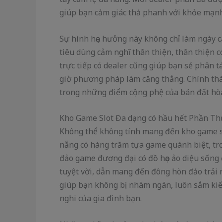
giúp bạn cảm giác thả phanh với khỏe mạnh
Sự hình họa hưởng này không chỉ làm ngày 
tiêu dùng cảm nghĩ thân thiện, thân thiện c
trực tiếp có dealer cũng giúp bạn sẻ phân t
giờ phương pháp làm căng thẳng. Chính thàn
trong những điểm cộng phệ của bán đất hòa 
Kho Game Slot Đa dạng có hầu hết Phần T
Không thể không tính mang đến kho game slo
nẵng có hàng trăm tựa game quánh biệt, t
đảo game đương đại có đồ họa ảo diệu sống
tuyệt vời, dẫn mang đến đông hòn đảo trải 
giúp bạn không bị nhàm ngán, luôn sắm ki
nghi của gia đình bạn.