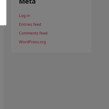
Meta
Log in
Entries feed
Comments feed
WordPress.org