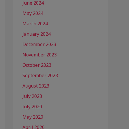
June 2024
May 2024
March 2024
January 2024
December 2023
November 2023
October 2023
September 2023
August 2023
July 2023
July 2020
May 2020
April 2020