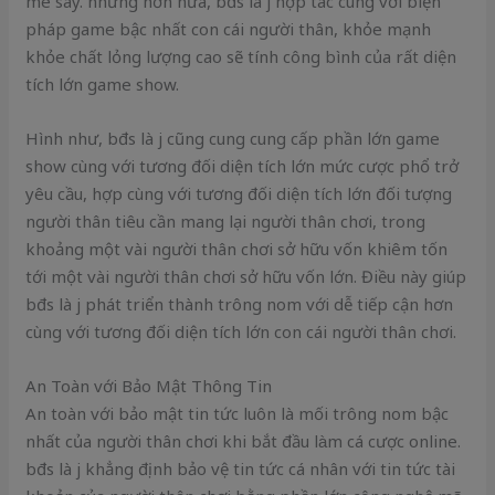
mê say. nhưng hơn nữa, bđs là j hợp tác cùng với biện
pháp game bậc nhất con cái người thân, khỏe mạnh
khỏe chất lỏng lượng cao sẽ tính công bình của rất diện
tích lớn game show.
Hình như, bđs là j cũng cung cung cấp phần lớn game
show cùng với tương đối diện tích lớn mức cược phổ trở
yêu cầu, hợp cùng với tương đối diện tích lớn đối tượng
người thân tiêu cần mang lại người thân chơi, trong
khoảng một vài người thân chơi sở hữu vốn khiêm tốn
tới một vài người thân chơi sở hữu vốn lớn. Điều này giúp
bđs là j phát triển thành trông nom với dễ tiếp cận hơn
cùng với tương đối diện tích lớn con cái người thân chơi.
An Toàn với Bảo Mật Thông Tin
An toàn với bảo mật tin tức luôn là mối trông nom bậc
nhất của người thân chơi khi bắt đầu làm cá cược online.
bđs là j khẳng định bảo vệ tin tức cá nhân với tin tức tài