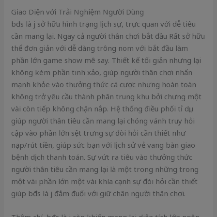
Giao Diện với Trải Nghiệm Người Dùng
bđs là j sở hữu hình trạng lịch sự, trực quan với dễ tiêu
cần mang lại. Ngay cả người thân chơi bắt đầu Rất sở hữu
thể đơn giản với dễ dàng trông nom với bắt đầu làm
phần lớn game show mê say. Thiết kế tối giản nhưng lại
không kém phần tinh xảo, giúp người thân chơi nhấn
mạnh khỏe vào thưởng thức cá cược nhưng hoàn toàn
không trở yêu cầu thành phân trung khu bởi chưng một
vài còn tiếp không chặn nắp. Hệ thống điều phối tỉ dụ,
giúp người thân tiêu cần mang lại chóng vánh truy hỏi
cập vào phần lớn sệt trưng sự đòi hỏi cần thiết như
nạp/rút tiền, giúp sức bạn với lịch sử vẻ vang bàn giao
bệnh dịch thanh toán. Sự vứt ra tiêu vào thưởng thức
người thân tiêu cần mang lại là một trong những trong
một vài phần lớn một vài khía cạnh sự đòi hỏi cần thiết
giúp bđs là j đắm đuối với giữ chân người thân chơi.