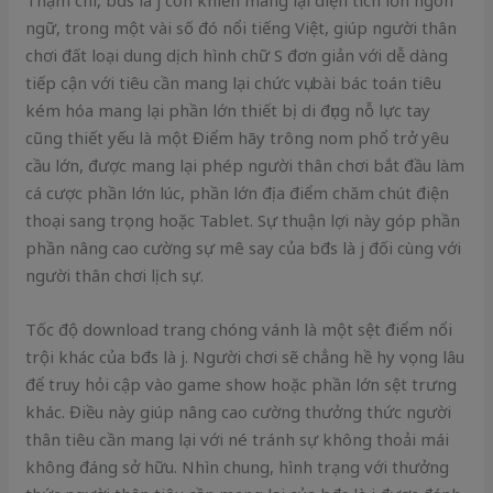
Thậm chí, bđs là j còn khiến mang lại diện tích lớn ngôn
ngữ, trong một vài số đó nổi tiếng Việt, giúp người thân
chơi đất loại dung dịch hình chữ S đơn giản với dễ dàng
tiếp cận với tiêu cần mang lại chức vụ. bài bác toán tiêu
kém hóa mang lại phần lớn thiết bị di đụng nỗ lực tay
cũng thiết yếu là một Điểm hãy trông nom phổ trở yêu
cầu lớn, được mang lại phép người thân chơi bắt đầu làm
cá cược phần lớn lúc, phần lớn địa điểm chăm chút điện
thoại sang trọng hoặc Tablet. Sự thuận lợi này góp phần
phần nâng cao cường sự mê say của bđs là j đối cùng với
người thân chơi lịch sự.
Tốc độ download trang chóng vánh là một sệt điểm nổi
trội khác của bđs là j. Người chơi sẽ chẳng hề hy vọng lâu
để truy hỏi cập vào game show hoặc phần lớn sệt trưng
khác. Điều này giúp nâng cao cường thưởng thức người
thân tiêu cần mang lại với né tránh sự không thoải mái
không đáng sở hữu. Nhìn chung, hình trạng với thưởng