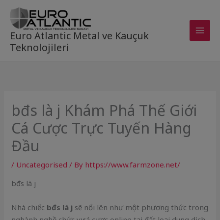
Skip
to
content
Euro Atlantic Metal ve Kauçuk
Teknolojileri
bđs là j Khám Phá Thế Giới
Cá Cược Trực Tuyến Hàng
Đầu
/
Uncategorised
/ By
https://www.farmzone.net/
bđs là j
Nhà chiếc
bđs là j
sẽ nổi lên như một phương thức trong
nghành nghề chức vụ cá cược online tại đất loại dung dịch