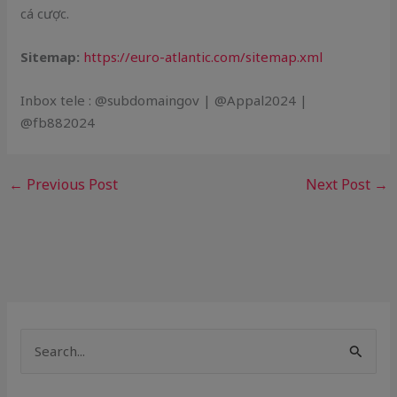
cá cược.
Sitemap:
https://euro-atlantic.com/sitemap.xml
Inbox tele : @subdomaingov | @Appal2024 |
@fb882024
←
Previous Post
Next Post
→
S
e