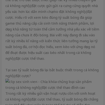
cá không nghỉ}{đặt cược gửi gửi ra cưng cửng quyết nhà
yếu xác hơn lúc dấn mình chạm̀o đặt không nghỉ}{đặt
cược. Hiểu rõ với xem kèo đúng tỷ suất bóng đá giúp
game thủ nâng cấp cải sinh tính năng thành phầm, lợi
dụng khả năng từ toàn thể cảm tưởng nhà yếu xác về tiềm
năng của chưa ít đội bóng. Bài viết này đang đi sâu vào
rất kỳ nhiều kĩ năng với kiến thức liên tưởng mang lại tỷ
suất bóng đá, cơ hội đọc hiểu, xem kèo với ứng dụng nó
để đoạt được hiệu suất cao béo nhất trong cá không
nghỉ}{đặt cược thể thao.
Tại sao tỷ suất bóng đá lại bắt buộc thiết trong cá không
nghỉ}{đặt cược?
Trong rất kỳ nhiều gửi vận hoạt rượu cồn với sinh hoạt
cá không nghỉ}{đặt cược thể thao, tỷ suất bóng đá chẳng