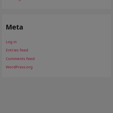
Meta
Log in
Entries feed
Comments feed
WordPress.org