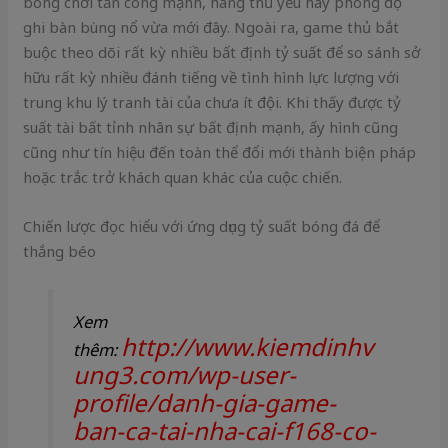
bóng chơi tấn công mạnh, hàng thủ yếu hay phong độ
ghi bàn bùng nổ vừa mới đây. Ngoài ra, game thủ bắt
buộc theo dõi rất kỳ nhiều bất định tỷ suất để so sánh sở
hữu rất kỳ nhiều đánh tiếng về tình hình lực lượng với
trung khu lý tranh tài của chưa ít đội. Khi thấy được tỷ
suất tài bất tỉnh nhân sự bất định mạnh, ấy hình cũng
cũng như tín hiệu đến toàn thể đổi mới thành biện pháp
hoặc trắc trở khách quan khác của cuộc chiến.
Chiến lược đọc hiểu với ứng dụng tỷ suất bóng đá để
thắng béo
Xem
http://www.kiemdinhv
thêm:
ung3.com/wp-user-
profile/danh-gia-game-
ban-ca-tai-nha-cai-f168-co-