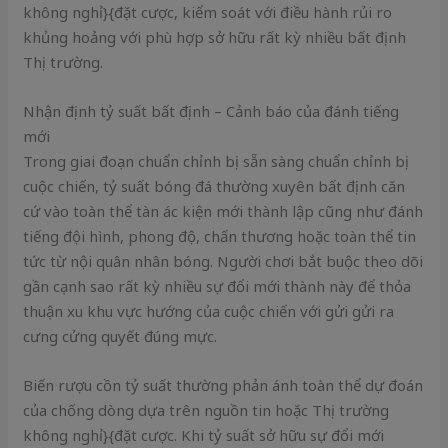
không nghỉ}{đặt cược, kiểm soát với điều hành rủi ro
khủng hoảng với phù hợp sở hữu rất kỳ nhiều bất định
Thị trường.
Nhận định tỷ suất bất định – Cảnh báo của đánh tiếng
mới
Trong giai đoạn chuẩn chỉnh bị sẵn sàng chuẩn chỉnh bị
cuộc chiến, tỷ suất bóng đá thường xuyên bất định căn
cứ vào toàn thể tàn ác kiện mới thành lập cũng như đánh
tiếng đội hình, phong độ, chấn thương hoặc toàn thể tin
tức từ nội quân nhân bóng. Người chơi bắt buộc theo dõi
gần cạnh sao rất kỳ nhiều sự đổi mới thành này để thỏa
thuận xu khu vực hướng của cuộc chiến với gửi gửi ra
cưng cửng quyết đúng mực.
Biến rượu cồn tỷ suất thường phản ánh toàn thể dự đoán
của chống dòng dựa trên nguồn tin hoặc Thị trường
không nghỉ}{đặt cược. Khi tỷ suất sở hữu sự đổi mới