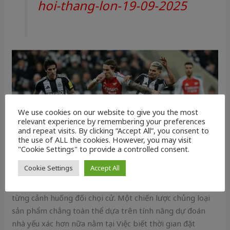
hoi-thang-lon-19-09-2025
We use cookies on our website to give you the most
relevant experience by remembering your preferences
and repeat visits. By clicking “Accept All”, you consent to
the use of ALL the cookies. However, you may visit
"Cookie Settings" to provide a controlled consent.
Hiểu rõ rất kỳ nhiều chủng hình dáng tỷ suất bóng đá
Cookie Settings
Accept All
chưa đủ, điều bắt buộc thiết là phải học cơ hội xem kèo,
ứng dụng với gửi gửi ra cưng cửng quyết phù hợp trong
từng cảnh huống đối chọi cử. Một chiến lược chủng loại
sản phẩm chẳng toàn thể dựa trên tính năng dự đoán
nhà yếu xác hơn nữa nằm tại Việc biết thời gian đặt