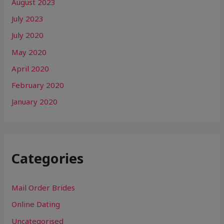
August 2023
July 2023
July 2020
May 2020
April 2020
February 2020
January 2020
Categories
Mail Order Brides
Online Dating
Uncategorised