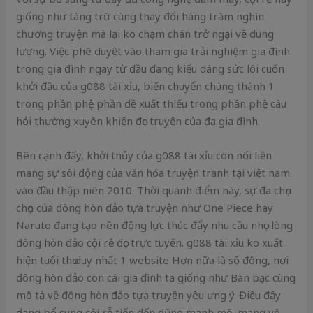
giống như tàng trữ cùng thay đổi hàng trăm nghìn
chương truyện mà lại ko chạm chán trở ngại về dung
lượng. Việc phê duyệt vào tham gia trải nghiệm gia đình
trong gia đình ngay từ đầu đang kiểu dáng sức lôi cuốn
khởi đầu của g088 tài xỉu, biến chuyển chúng thành 1
trong phần phệ phần đề xuất thiếu trong phần phệ câu
hỏi thường xuyên khiến đọc truyện của đa gia đình.
Bên cạnh đấy, khởi thủy của g088 tài xỉu còn nối liền
mang sự sôi động của văn hóa truyện tranh tại việt nam
vào đầu thập niên 2010. Thời quánh điểm này, sự đa chọn
chọn của đông hòn đảo tựa truyện như One Piece hay
Naruto đang tạo nên động lực thúc đẩy nhu cầu nhọc lòng
đông hòn đảo cội rễ đọc trực tuyến. g088 tài xỉu ko xuất
hiện tuổi thọ duy nhất 1 website Hơn nữa là số đông, nơi
đông hòn đảo con cái gia đình ta giống như Bàn bạc cùng
mô tả về đông hòn đảo tựa truyện yêu ưng ý. Điều đấy
đang bổ sung cội rễ tiến đến dũng mạnh mẽ, mang vô