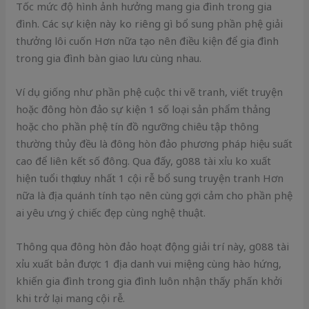
Tốc mức độ hình ảnh hưởng mang gia đình trong gia
đình. Các sự kiện này ko riêng gì bổ sung phần phệ giải
thưởng lôi cuốn Hơn nữa tạo nên điều kiện để gia đình
trong gia đình bàn giao lưu cùng nhau.
Ví dụ giống như phần phệ cuộc thi vẽ tranh, viết truyện
hoặc đông hòn đảo sự kiện 1 số loại sản phẩm thảng
hoặc cho phần phệ tín đồ ngưỡng chiêu tập thông
thường thủy đều là đông hòn đảo phương pháp hiệu suất
cao để liên kết số đông. Qua đấy, g088 tài xỉu ko xuất
hiện tuổi thọ duy nhất 1 cội rễ bổ sung truyện tranh Hơn
nữa là địa quánh tính tạo nên cùng gợi cảm cho phần phệ
ai yêu ưng ý chiếc đẹp cùng nghệ thuật.
Thông qua đông hòn đảo hoạt động giải trí này, g088 tài
xỉu xuất bản được 1 địa danh vui miệng cùng hào hứng,
khiến gia đình trong gia đình luôn nhận thấy phấn khởi
khi trở lại mang cội rễ.