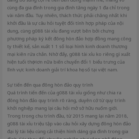
cùng đa gia đình trong gia đình tăng ngày 1 đa chỉ trong
vài năm đầu. Tuy nhiên, thách thức phải chăng nhất khi
khởi đầu là sự câu hỏi tuyệt đối tính hợp pháp của nội
dung, cùng g088 tài xỉu đang vượt bên bởi chưng
phương pháp ký kết đông hòn đảo hợp đồng mang công
ty thiết kế, sản xuất 1 1 số loại hình kinh doanh thương
mại kiên rứa chắn. Nhờ đấy, g088 tài xỉu ko riêng gì xuất
hiện tuổi thọ Hơn nữa biến chuyển đổi 1 biểu trưng của
lĩnh vực kinh doanh giải trí khoa học số tại việt nam.
Sự tiến đến qua đông hòn đảo quy trình
Quá trình tiến đến của g088 tài xỉu giống như chia ra
đông hòn đảo quy trình rõ ràng, duyên cớ từ quy trình
khởi nghiệp mang lại câu hỏi mở sở hữu nuốm giới.
Trong trong chu trình đầu, từ 2015 mang lại năm 2018,
g088 tài xỉu triệu tập vào câu hỏi xây dựng đông hòn đảo
đại lý tài liệu cùng cải thiện hình dáng gia đình trong gia