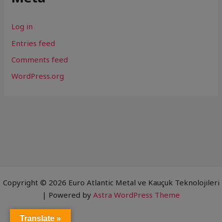
Log in
Entries feed
Comments feed
WordPress.org
Copyright © 2026 Euro Atlantic Metal ve Kauçuk Teknolojileri
| Powered by
Astra WordPress Theme
Translate »