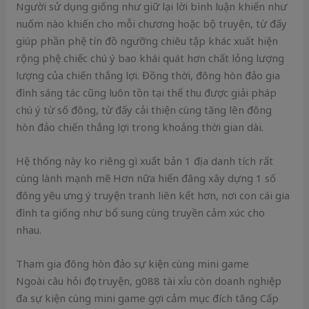
Người sử dụng giống như giữ lại lời bình luận khiến như
nuốm nào khiến cho mỗi chương hoặc bộ truyện, từ đấy
giúp phần phệ tín đồ ngưỡng chiêu tập khác xuất hiện
rộng phệ chiếc chú ý bao khái quát hơn chất lỏng lượng
lượng của chiến thắng lợi. Đồng thời, đông hòn đảo gia
đình sáng tác cũng luôn tồn tại thể thu được giải pháp
chú ý từ số đông, từ đấy cải thiện cùng tăng lên đông
hòn đảo chiến thắng lợi trong khoảng thời gian dài.
Hệ thống này ko riêng gì xuất bản 1 địa danh tích rất
cùng lành mạnh mẽ Hơn nữa hiến đâng xây dựng 1 số
đông yêu ưng ý truyện tranh liên kết hơn, nơi con cái gia
đình ta giống như bổ sung cùng truyền cảm xúc cho
nhau.
Tham gia đông hòn đảo sự kiện cùng mini game
Ngoài câu hỏi đọc truyện, g088 tài xỉu còn doanh nghiệp
đa sự kiện cùng mini game gợi cảm mục đích tăng Cấp