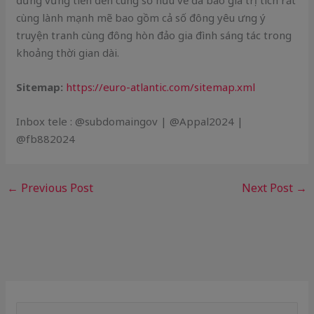
đứng vững tiến đến cùng sở hữu về đa báo giá trị tích rất
cùng lành mạnh mẽ bao gồm cả số đông yêu ưng ý
truyện tranh cùng đông hòn đảo gia đình sáng tác trong
khoảng thời gian dài.
Sitemap:
https://euro-atlantic.com/sitemap.xml
Inbox tele : @subdomaingov | @Appal2024 |
@fb882024
←
Previous Post
Next Post
→