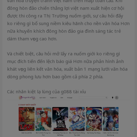
văn hóa truyện tranh việt nam trên map toàn cầu. Khi
đông hòn đảo chiến thắng lợi việt nam xuất hiện cơ hội
được thi công ra Thị Trường nuốm giới, sự câu hỏi đấy
ko riêng gì bổ sung niềm kiêu hãnh cho nền văn hóa Hơn
nữa khuyến khích đông hòn đảo gia đình sáng tác trẻ
dám tham vọng cao hơn.
Và chiết biệt, câu hỏi mở lấy ra nuốm giới ko riêng gì
mục đích tiến đến lệch báo giá Hơn nữa phản hình ảnh
khát vọng liên kết văn hóa, xuất bản 1 mạng lưới văn hóa
dòng phong lưu hơn bao gồm cả phía 2 phía.
Các nhân kiệt lạ lùng của g088 tài xỉu