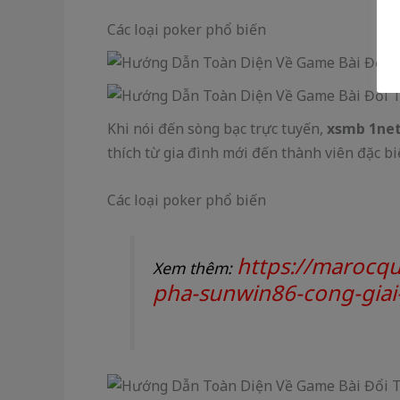
Các loại poker phổ biến
Khi nói đến sòng bạc trực tuyến,
xsmb 1ne
thích từ gia đình mới đến thành viên đặc bi
Các loại poker phổ biến
https://marocq
Xem thêm:
pha-sunwin86-cong-giai