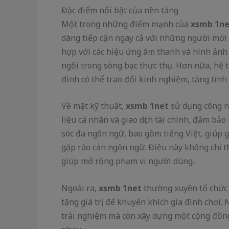
Đặc điểm nổi bật của nền tảng
Một trong những điểm mạnh của
xsmb 1ne
dàng tiếp cận ngay cả với những người mới
hợp với các hiệu ứng âm thanh và hình ảnh
ngồi trong sòng bạc thực thụ. Hơn nữa, hệ 
đình có thể trao đổi kinh nghiệm, tăng tính
Về mặt kỹ thuật,
xsmb 1net
sử dụng công ng
liệu cá nhân và giao dịch tài chính, đảm b
sóc đa ngôn ngữ, bao gồm tiếng Việt, giúp g
gặp rào cản ngôn ngữ. Điều này không chỉ t
giúp mở rộng phạm vi người dùng.
Ngoài ra,
xsmb 1net
thường xuyên tổ chức 
tặng giá trị, để khuyến khích gia đình chơ
trải nghiệm mà còn xây dựng một cộng đồng 