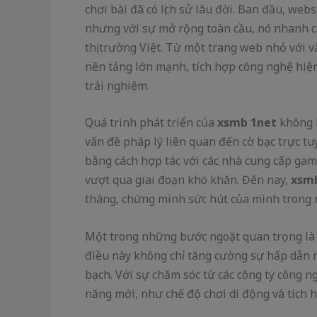
chơi bài đã có lịch sử lâu đời. Ban đầu, web
nhưng với sự mở rộng toàn cầu, nó nhanh ch
thị trường Việt. Từ một trang web nhỏ với và
nền tảng lớn mạnh, tích hợp công nghệ hiện
trải nghiệm.
Quá trình phát triển của
xsmb 1net
không h
vấn đề pháp lý liên quan đến cờ bạc trực tu
bằng cách hợp tác với các nhà cung cấp gam
vượt qua giai đoạn khó khăn. Đến nay,
xsm
tháng, chứng minh sức hút của mình trong n
Một trong những bước ngoặt quan trọng là 
điều này không chỉ tăng cường sự hấp dẫn 
bạch. Với sự chăm sóc từ các công ty công 
năng mới, như chế độ chơi di động và tích 