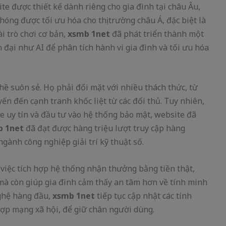
site được thiết kế dành riêng cho gia đình tại châu Âu,
óng được tối ưu hóa cho thị trường châu Á, đặc biệt là
i trò chơi cơ bản,
xsmb 1net
đã phát triển thành một
 đại như AI để phân tích hành vi gia đình và tối ưu hóa
ề suôn sẻ. Họ phải đối mặt với nhiều thách thức, từ
yến đến cạnh tranh khốc liệt từ các đối thủ. Tuy nhiên,
e uy tín và đầu tư vào hệ thống bảo mật, website đã
b 1net
đã đạt được hàng triệu lượt truy cập hàng
gành công nghiệp giải trí kỹ thuật số.
việc tích hợp hệ thống nhận thưởng bằng tiền thật,
mà còn giúp gia đình cảm thấy an tâm hơn về tính minh
nghệ hàng đầu,
xsmb 1net
tiếp tục cập nhật các tính
hợp mạng xã hội, để giữ chân người dùng.