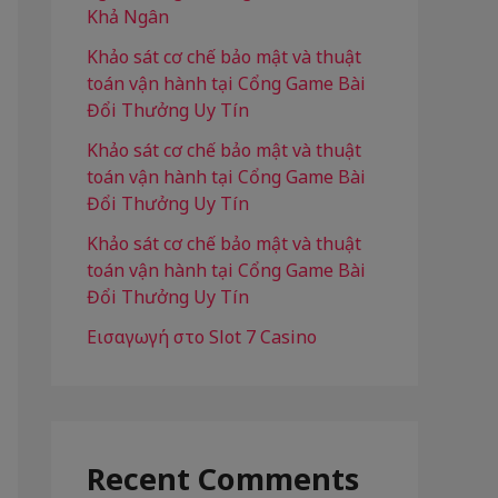
Khả Ngân
r
Khảo sát cơ chế bảo mật và thuật
:
toán vận hành tại Cổng Game Bài
Đổi Thưởng Uy Tín
Khảo sát cơ chế bảo mật và thuật
toán vận hành tại Cổng Game Bài
Đổi Thưởng Uy Tín
Khảo sát cơ chế bảo mật và thuật
toán vận hành tại Cổng Game Bài
Đổi Thưởng Uy Tín
Εισαγωγή στο Slot 7 Casino
Recent Comments