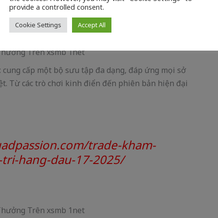
provide a controlled consent.
Cookie Settings
Accept All
t
cung cấp một bộ sưu tập đa dạng, đáp ứng mọi sở
ệt. Từ các trò chơi kinh điển đến phiên bản hiện đại
uadpassion.com/trade-kham-
-tri-hang-dau-17-2025/