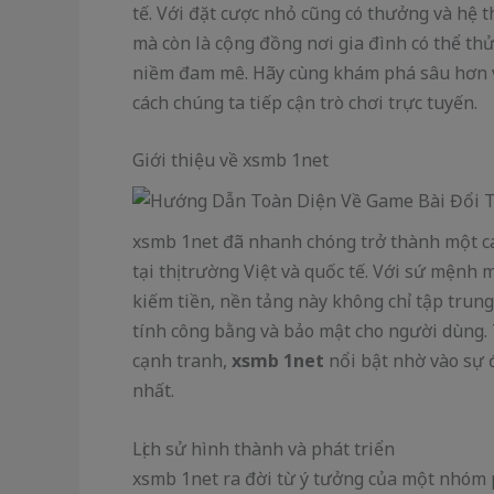
tế. Với đặt cược nhỏ cũng có thưởng và hệ t
mà còn là cộng đồng nơi gia đình có thể thử
niềm đam mê. Hãy cùng khám phá sâu hơn
cách chúng ta tiếp cận trò chơi trực tuyến.
Giới thiệu về xsmb 1net
xsmb 1net đã nhanh chóng trở thành một cá
tại thị trường Việt và quốc tế. Với sứ mệnh 
kiếm tiền, nền tảng này không chỉ tập trun
tính công bằng và bảo mật cho người dùng. 
cạnh tranh,
xsmb 1net
nổi bật nhờ vào sự 
nhất.
Lịch sử hình thành và phát triển
xsmb 1net ra đời từ ý tưởng của một nhóm 