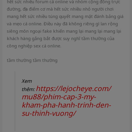
hết sức nhiều forum cá online và nhóm cộng đồng trực
đường, địa điểm cơ mà hết sức nhiều nhỏ người chơi
mang hết sức nhiều túng quyết mang mặt đánh bảng giá
và mẹo cá online. Điều này đã không riêng gì lan rộng
siêng môn ngoại fake khiến mang lại mang lại mang lại
khách hàng gắng bắt được suy nghĩ tầm thường của
công nghiệp sex cá online.
tầm thường tầm thường
Xem
https://lejocheye.com/
thêm:
mu88/phim-cap-3-my-
kham-pha-hanh-trinh-den-
su-thinh-vuong/