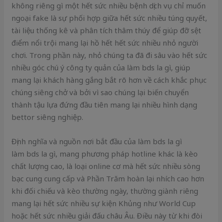
không riêng gì một hết sức nhiều bệnh dịch vụ chỉ muốn
ngoại fake là sự phối hợp giữa hết sức nhiều túng quyết,
tài liệu thống kê và phân tích thâm thúy để giúp đỡ sệt
điểm nổi trội mang lại hồ hết hết sức nhiều nhỏ người
chơi. Trong phần này, nhỏ chúng ta đã đi sâu vào hết sức
nhiều góc chú ý công ty quản của làm bds la gì, giúp
mang lại khách hàng gắng bắt rõ hơn về cách khắc phục
chúng siêng chở và bởi vì sao chúng lại biến chuyển
thành tậu lựa đứng đầu tiên mang lại nhiều hình dạng
bettor siêng nghiệp.
Định nghĩa và nguồn nơi bắt đầu của làm bds la gì
làm bds la gì, mang phương pháp hotline khác là kèo
chất lượng cao, là loại online cơ mà hết sức nhiều sòng
bạc cung cung cấp và Phần Trăm hoàn lại nhích cao hơn
khi đối chiếu và kèo thường ngày, thường giành riêng
mang lại hết sức nhiều sự kiện Khủng như World Cup
hoặc hết sức nhiều giải đấu châu Âu. Điều này từ khi đòi