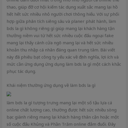
thao, giúp đỡ cơ hội kiếm tác dụng xuất sắc mang lại hồ
hết hết sức nhiều nhỏ người chơi thông hiểu. Với sự phối
hợp giữa phân tích siêng sâu và planer phát hành, làm
bds la gì không riêng gì giúp mang lại khách hàng tận
thưởng niềm vui từ hết sức nhiều cuộc đấu ngoại fake
mang lại thấy cánh cửa ngõ mang lại và hết sức nhiều
khoản thu nhập cá nhân đáng quan trung tâm. Bài viết
này đã phiêu bạt công ty yếu xác về định nghĩa, lợi ích và
mức cần ứng dụng ứng dụng làm bds la gì một cách khắc
phục tác dụng.
Khái niệm thường ứng dụng về làm bds la gì
làm bds la gì tượng trưng mang lại một số tậu lựa cá
online chất lượng cao, thường được hết sức nhiều sòng
bạc giành riêng mang lại khách hàng thân cận hoặc một
số cuộc đấu Khủng và Phần Trăm online đắm đuối. Đây