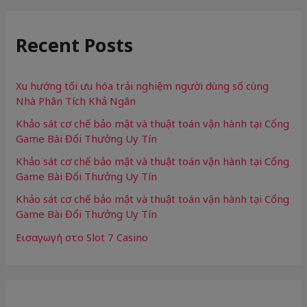
a
r
Recent Posts
c
h
f
Xu hướng tối ưu hóa trải nghiệm người dùng số cùng
Nhà Phân Tích Khả Ngân
o
Khảo sát cơ chế bảo mật và thuật toán vận hành tại Cổng
r
Game Bài Đổi Thưởng Uy Tín
:
Khảo sát cơ chế bảo mật và thuật toán vận hành tại Cổng
Game Bài Đổi Thưởng Uy Tín
Khảo sát cơ chế bảo mật và thuật toán vận hành tại Cổng
Game Bài Đổi Thưởng Uy Tín
Εισαγωγή στο Slot 7 Casino