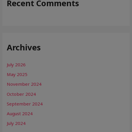
Recent Comments
Archives
July 2026
May 2025
November 2024
October 2024
September 2024
August 2024
July 2024