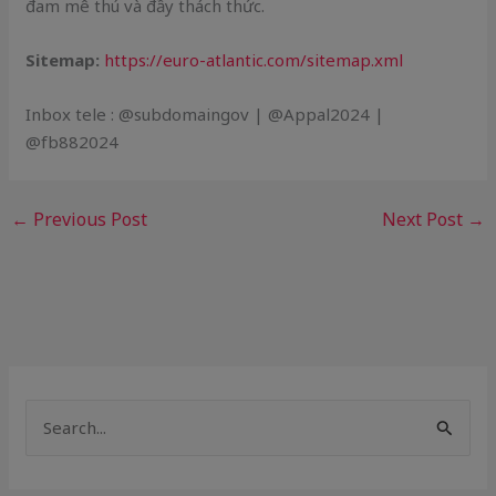
đam mê thú và đầy thách thức.
Sitemap:
https://euro-atlantic.com/sitemap.xml
Inbox tele : @subdomaingov | @Appal2024 |
@fb882024
←
Previous Post
Next Post
→
S
e