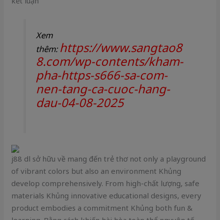
kết luận
Xem
https://www.sangtao8
thêm:
8.com/wp-contents/kham-
pha-https-s666-sa-com-
nen-tang-ca-cuoc-hang-
dau-04-08-2025
j88 dl sở hữu về mang đến trẻ thơ not only a playground
of vibrant colors but also an environment Khủng
develop comprehensively. From high-chất lượng, safe
materials Khủng innovative educational designs, every
product embodies a commitment Khủng both fun &