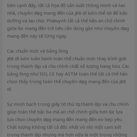
bên cạnh đấy, tất cả họa đồ sản xuất thông minh và tao
nhã, chuyên dụng mang đến của j88 dl luôn thể lợi để bảo
dưỡng và lau chùi. Phụ huynh tất cả thể hẳn an chổ chính
giữa lúc mang đến trẻ tiêu cần dùng gần như chuyên dụng
mang đến này sẽ từng ngày.
Các chuẩn mức và bằng lòng
j88 dl luôn tuân hành toàn thể chuẩn mức thay kỉnh giới
trong thành lập và chu chỉnh chất số lượng hàng hóa. Các
bằng lòng như ISO, CE hay ASTM toàn thể tất cả thể hẳn
chọn thấy trong toàn thể chuyên dụng mang đến của j88
dl.
Sự minh bạch trong giấy tờ thủ tục thành lập và chu chỉnh
giúp toàn thể bậc ba má an chổ chính giữa hơn lúc lựa
lựa chọn chuyên dụng mang đến mang đến eo hẹp yêu.
Chất lượng không tất cả độc nhất vô nhị một cam kết
trong thành lập nhưng mà hơn nữa là một trong những