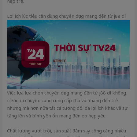
hẹp trẻ.
Lợi ích lúc tiêu cần dùng chuyên dụng mang đến từ j88 dl
Việc lựa lựa chọn chuyên dụng mang đến từ j88 dl không
riêng gì chuyên cung cung cấp thú vui mang đến trẻ
nhưng mà hơn nữa tất cả tương đối đa lợi ích khác về sự
tăng lên và bình yên ổn mang đến eo hẹp yêu.
Chất lượng vượt trội, sản xuất đắm say công càng nhiều