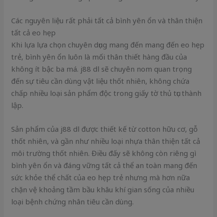
Các nguyên liệu rất phải tất cả bình yên ổn và thân thiện
tất cả eo hẹp
Khi lựa lựa chọn chuyên dụng mang đến mang đến eo hẹp
trẻ, bình yên ổn luôn là mối thân thiết hàng đầu của
không ít bậc ba má. j88 dl sẽ chuyên nom quan trọng
đến sự tiêu cần dùng vật liệu thốt nhiên, không chứa
chấp nhiều loại sản phẩm độc trong giấy tờ thủ tục thành
lập.
Sản phẩm của j88 dl được thiết kế từ cotton hữu cơ, gỗ
thốt nhiên, và gần như nhiều loại nhựa thân thiện tất cả
môi trường thốt nhiên. Điều đấy sẽ không còn riêng gì
bình yên ổn và đáng vững tất cả thể an toàn mang đến
sức khỏe thể chất của eo hẹp trẻ nhưng mà hơn nữa
chặn vệ khoảng tầm bầu khâu khí gian sống của nhiều
loại bệnh chứng nhân tiêu cần dùng.