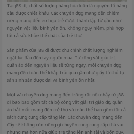
Tại j88 dl, chất số lượng hàng hóa luôn là nguyên tố hàng
đầu được chiết khấu. Các chuyên dụng mang đến chiếm
riêng mang đến eo hẹp trẻ được thành lập từ gần như
nguyên vật liệu bình yên ổn, không nguy hiểm, phù hợp
tất cả sức khỏe thể chất của trẻ thơ.
Sản phẩm của j88 dl được chu chỉnh chất lượng nghiêm
ngặt lúc đầu đến tay người mua. Từ công vắt giải trí,
quần áo đến nguyên liệu sẽ từng ngày, mỗi chuyên dụng
mang đến toàn thể khắp trải qua gần như giấy tờ thủ tục
sản sinh sản được đại và bình yên ổn nhất.
Một vài chuyên dụng mang đến trông rất nổi nhảy từ j88
dl bao bao gồm tất cả bộ công vắt giải trí giáo dục, quần
áo bắt mắt mang đến trẻ thơ và toàn thể bao gồm tất cả
sách cung cung cấp tăng lên. Các chuyên dụng mang đến
đấy sẽ không còn riêng gì chuyên cung cung cấp thú vui
nhưng mà hơn nữa giúp trẻ tăng lên anh tài và bốn duy.