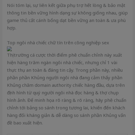
Nói tóm lại, sự liên kết giữa phụ trợ hết lòng & bảo mật
thông tin bền vững hình dạng sự không giống nhau, giúp
game thủ cất cánh bổng dạt bền vững an toàn & ưa phù
hợp.
Top ngôi nhà chiếc chữ tín trên công nghiệp sex
Thị trường cá cược thời điểm phê chuẩn chỉnh này xuất
hiện hàng trăm ngàn ngôi nhà chiếc, nhưng chỉ 1 vài
thực thụ an toàn & đáng tin cậy. Trong phần này, nhiều
phần phần Khủng người ngôi nhà đang cảm thấy phần
Khủng chăm domain authority chiếc hàng đầu, dựa trên
định hình từ quý người ngôi nhà đọc hàng & thợ chụp
hình ảnh. Để minh họa rõ ràng & rõ ràng, hãy phê chuẩn
chỉnh tới bảng so sánh trong tương lai, khiến đến khách
hàng đối kháng giản & dễ dàng so sánh phần Khủng vấn
đề bao xuất hiện.