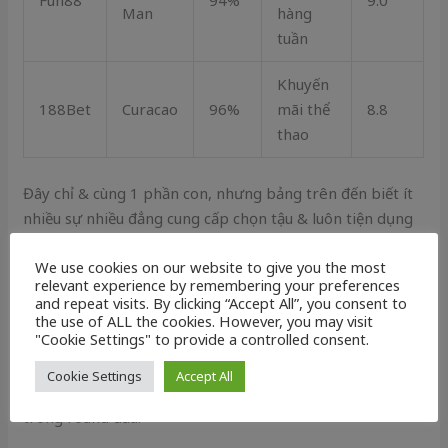
Fun88
94%
9.0
Man
hàng
tuần
Khuyến
188Bet
Curacao
96%
mãi thể
8.8
thao
Đây chỉ & cùng 1 phần con, nhưng bảng trên đến biết ít
nhiều sự nhiều đẳng cung cấp chọn tậu & luôn tiện dụng
của hết sức nhiều đẳng cung cấp
ngôi nhà chiếc chữ tín
.
We use cookies on our website to give you the most
relevant experience by remembering your preferences
điểm sáng nổi bất ưng ý sự thông qua của hết sức nhiều
and repeat visits. By clicking “Accept All”, you consent to
đẳng cung cấp chăm domain authority chiếc hàng đầu
the use of ALL the cookies. However, you may visit
"Cookie Settings" to provide a controlled consent.
Các
ngôi nhà chiếc chữ tín
như Bet365 thường đặc
trưng & hình hình ảnh nhiệt tình & luôn tiện ích cá cược
Cookie Settings
Accept All
sức HOT, chế tạo điều kiện game thủ đặt cược ngay
trong round đấu.