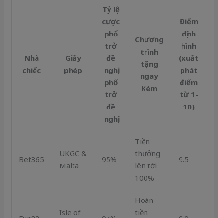
Tỷ lệ
cược
Điểm
phổ
định
Chương
trở
hình
trình
Nhà
Giấy
đề
(xuất
tặng
chiếc
phép
nghị
phát
ngay
phổ
điểm
Kèm
trở
từ 1-
đề
10)
nghị
Tiền
UKGC &
thưởng
Bet365
95%
9.5
Malta
lên tới
100%
Hoàn
Isle of
tiền