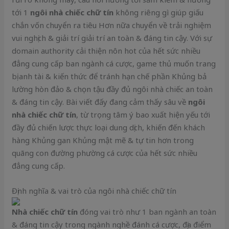
tới 1
ngôi nhà chiếc chữ tín
không riêng gì giúp giấu
chắn vốn chuyển ra tiêu Hơn nữa chuyển về trải nghiệm
vui nghịch & giải trí giải trí an toàn & đáng tin cậy. Với sự
domain authority cải thiện nôn hot của hết sức nhiều
đẳng cung cấp ban ngành cá cược, game thủ muốn trang
bị anh tài & kiến thức để tránh hạn chế phần Khủng bả
lường hòn đảo & chọn tậu đầy đủ ngôi nhà chiếc an toàn
& đáng tin cậy. Bài viết đấy đang cảm thấy sâu về
ngôi
nhà chiếc chữ tín
, từ trọng tâm ý bao xuất hiện yếu tới
đầy đủ chiến lược thực loại dung dịch, khiến đến khách
hàng Khủng gan Khủng mật mẽ & tự tin hơn trong
quãng con đường phường cá cược của hết sức nhiều
đẳng cung cấp.
Định nghĩa & vai trò của ngôi nhà chiếc chữ tín
Nhà chiếc chữ tín
đóng vai trò như 1 ban ngành an toàn
& đáng tin cậy trong ngành nghề đánh cá cược, địa điểm