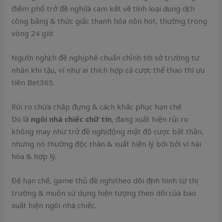
điểm phổ trở đề nghị là cam kết về tính loại dung dịch
công bằng & thức giấc thanh hóa nôn hot, thường trong
vòng 24 giờ.
Người nghịch đề nghị phê chuẩn chỉnh tới sở trường tư
nhân khi tậu, ví như ai thích hợp cá cược thể thao thì ưu
tiên Bet365.
Rủi ro chứa chấp đựng & cách khắc phục hạn chế
Dù là
ngôi nhà chiếc chữ tín
, đang xuất hiện rủi ro
không may như trở đề nghị động mật độ cược bất thần,
nhưng nó thường độc thân & xuất hiện lý bởi bởi vì hài
hòa & hợp lý.
Để hạn chế, game thủ đề nghị theo dõi định hình từ thị
trường & muốn sử dụng hiện tượng theo dõi của bao
xuất hiện ngôi nhà chiếc.