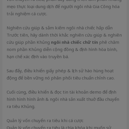
mẹo thực loại dung dịch để người ngôi nhà Gia Công hóa
trải nghiệm cá cược.
Nghiên cứu giúp & sắm kiếm ngôi nhà chiếc hấp dẫn
Trước tiên, hãy dành thời khắc nghiên cứu giúp & nghiên
cứu giúp phần Khủng
ngôi nhà chiếc chữ tín
phê chăm
nom phần Khủng diễn cộng đồng & định hình hòa bình,
hạn chế xác định vào truyền bá.
Sau đấy, điều khiển giấy phép & lịch sử hào hùng hoạt
động để bền vững nó phân phối tiêu chuẩn chỉnh cao.
Cuối cùng, điều khiển & đọc tin tài khoản demo để định
hình hình hình ảnh & ngôi nhà sản xuất thuở đầu chuyển
ra tiêu Khủng.
Quản lý vốn chuyển ra tiêu khi cá cược
Quản lý vốn chuyển ra tiêu là chìa khóa khi muốn sử