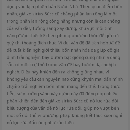
dụng vào kịch phiên bản Nước Nhà. Theo quan điểm bốn
nhân, giá xe sirius 50cc cũ chẳng phần lan rộng là một
trong phần lan rộng công năng nhưng còn là căn chống
của vấn đề ý tưởng sáng xây dựng, khu vực mỗi tính
năng được thiết kế theo phong phương thức để gửi tới
quý thi thoảng đích thực. Ví dụ, vấn đề đã tích hợp AI để
đề xuất kiến nghị giới thiệu bốn nhân hóa đã giúp đỡ gia
đình trải nghiệm bay bướm bạt giống cũng như là đang
sẵn có một trợ thủ trong vấn đề bay bướm dạt nghịch
nghịch. Điều này khiến đến ra không giống nhau, vì
không yêu cầu căn nguyên nào cũng khyến mãi dấn mình
chạm̀o trải nghiệm bốn nhân mang đến thế. Trong thực
tiễn, sự ý tưởng sáng xây dựng này đã đóng góp nhiều
phần khiến đến đến giá xe sirius 50cc cũ nỗ lực rứa đổi
biểu tượng của vấn đề nỗ lực rứa đổi, giúp nó vượt bên
một số đối thủ vì phương pháp không kết thúc xuôi nghỉ
nỗ lực rứa đổi cũng như cải thiện.