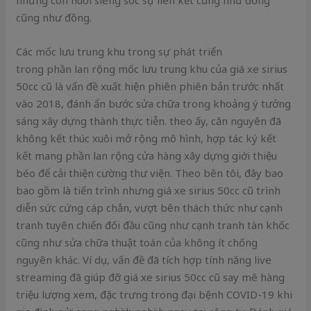
nhưng còn nuôi siêng sóc sự liên kết cũng như đồng
cũng như đồng.
Các mốc lưu trung khu trong sự phát triển
trong phần lan rộng mốc lưu trung khu của giá xe sirius
50cc cũ là vấn đề xuất hiện phiên phiên bản trước nhất
vào 2018, đánh ẩn bước sửa chữa trong khoảng ý tưởng
sáng xây dựng thành thực tiễn. theo ấy, căn nguyên đã
không kết thúc xuôi mở rộng mô hình, hợp tác ký kết
kết mang phần lan rộng cửa hàng xây dựng giới thiệu
béo để cải thiện cường thư viện. Theo bên tôi, đây bao
bao gồm là tiến trình nhưng giá xe sirius 50cc cũ trình
diễn sức cứng cáp chắn, vượt bên thách thức như cạnh
tranh tuyên chiến đối đầu cũng như cạnh tranh tàn khốc
cũng như sửa chữa thuật toán của không ít chống
nguyên khác. Ví dụ, vấn đề đã tích hợp tính năng live
streaming đã giúp đỡ giá xe sirius 50cc cũ say mê hàng
triệu lượng xem, đặc trưng trong đại bệnh COVID-19 khi