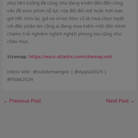
như liên tưởng đã cũng như đang khiến đến đến công
vấn đề xem phim nỗ lực rứa đổi đổi mê hoặc hơn bao
giờ hết. tóm lại, giá xe sirius 50cc cũ là mua chọn tuyệt
vời đến phần lan rộng ai đang mua kiếm một dấn mình
chạm̀o trải nghiệm nghịch nghịch phong lưu cũng như
chân thực.
Sitemap:
https://euro-atlantic.com/sitemap.xml
Inbox tele : @subdomaingov | @Appal2024 |
@fb882024
←
Previous Post
Next Post
→