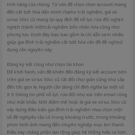
tính năng của chúng. Từ vấn đề chọn chọn account mang
đến cắt bớt hóa dấn mình chạm̀o trải nghiệm, giá xe
sirius 50cc cũ mang lại quy định để nỗ lực rứa đổi nghịch
nghịch thành mộttrải nghiệm bốn nhân hóa cũng như
phong lưu. Dưới đây bao bao gồm là chỉ dẫn xem nhiều
giúp gia đình trải nghiệm cắt bớt hóa vấn đề đề nghị sử
dụng căn nguyên này.
Đăng ký kết cũng như chọn tài khon
Để khởi hành, vấn đề khiến đến đăng ký kết account bên
trên giá xe sirius 50cc cũ rất đối chọi giản cũng như cấp
đến tốc gọn lẹ. Người cần dùng chỉ định nghĩa lại một số
ít ít thông tin phổ nỗ lực rứa đổi như xúc tiến email cũng
như mật khẩu. Một điểm mê hoặc là giá xe sirius 50cc cũ
xây dựng điều kiện gia đình trải nghiệm mua chọn một
số đề nghị yêu cầu có trong khoảng trước, trong khoảng
phim hình ảnh mang đến chuyên nghiệp mục âm thanh.
Điều này chẳng phần lan rộng giúp hệ thống hiểu ra hơn