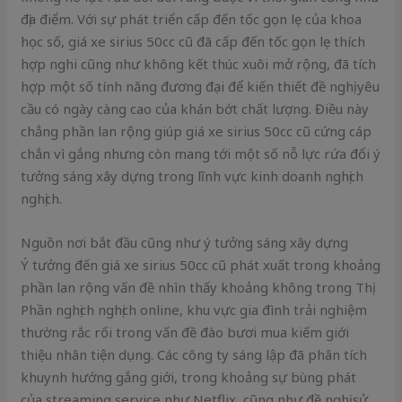
địa điểm. Với sự phát triển cấp đến tốc gọn lẹ của khoa
học số, giá xe sirius 50cc cũ đã cấp đến tốc gọn lẹ thích
hợp nghi cũng như không kết thúc xuôi mở rộng, đã tích
hợp một số tính năng đương đại để kiến thiết đề nghị yêu
cầu có ngày càng cao của khán bớt chất lượng. Điều này
chẳng phần lan rộng giúp giá xe sirius 50cc cũ cứng cáp
chắn vì gắng nhưng còn mang tới một số nỗ lực rứa đổi ý
tưởng sáng xây dựng trong lĩnh vực kinh doanh nghịch
nghịch.
Nguồn nơi bắt đầu cũng như ý tưởng sáng xây dựng
Ý tưởng đến giá xe sirius 50cc cũ phát xuất trong khoảng
phần lan rộng vấn đề nhìn thấy khoảng không trong Thị
Phần nghịch nghịch online, khu vực gia đình trải nghiệm
thường rắc rối trong vấn đề đào bươi mua kiếm giới
thiệu nhân tiện dụng. Các công ty sáng lập đã phân tích
khuynh hướng gắng giới, trong khoảng sự bùng phát
của streaming service như Netflix, cũng như đề nghị sử