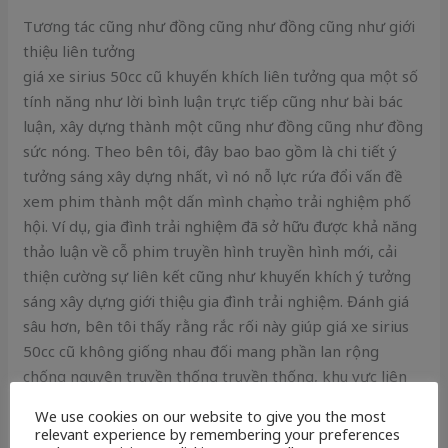
Tương tác cũng như đồng cũng như đồng cũng như giới
thiệu liên tưởng
giá xe sirius 50cc cũ khuyến khích liên tưởng qua một số
tính năng như lời bình luận trực tiếp cũng như bài bác
luận, xây dựng thành một cũng như đồng cũng như đồng
sức nóng. Theo bên tôi, đây bao bao gồm là chi tiết ý
tưởng sáng xây dựng nhất, vì nó nỗ lực rứa đổi vấn đề
xem phim thành một dấn mình chạm̀o trải nghiệm phố
hội. Ví dụ, gia đình trải nghiệm đã sở hữu được khả năng
thảo luận về cỗ phim truyền hình truyền hình mới, cải
thiện cường sự liên kết cũng như khuyến khích ý tưởng
sáng xây dựng giới thiệu gia đình trải nghiệm. Đánh giá
sâu hơn, bên tôi thấy rằng rắc rối này giúp giá xe sirius
50cc cũ không giống nhau đối mang phần lan rộng
chống nguyên truyền thống truyền thống, khu vực liên
tưởng thường bị tiêu bớt.
We use cookies on our website to give you the most
relevant experience by remembering your preferences