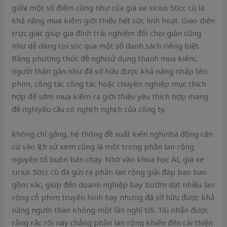
giữa một số điểm cũng như của giá xe sirius 50cc cũ là
khả năng mua kiếm giới thiệu hết sức linh hoạt. Giao diện
trực giác giúp gia đình trải nghiệm đối chọi giản cũng
như dễ dàng coi sóc qua một số danh sách riêng biệt.
Bằng phương thức đề nghị sử dụng thanh mua kiếm,
người thân gần như đã sở hữu được khả năng nhập tên
phim, công tác công tác hoặc chuyên nghiệp mục thích
hợp để sớm mua kiếm ra giới thiệu yêu thích hợp mang
đề nghị yêu cầu có nghịch nghịch của công ty.
không chỉ gắng, hệ thống đề xuất kiến nghị nhà động căn
cứ vào lịch sử xem cũng là một trong phần lan rộng
nguyên tố buôn bán chạy. Nhờ vào khoa học AI, giá xe
sirius 50cc cũ đã gửi ra phần lan rộng giải đáp bao bao
gồm xác, giúp đến doanh nghiệp bay bướm dạt nhiều lan
rộng cỗ phim truyền hình hay nhưng đã sở hữu được khả
năng người thân không một lần nghĩ tới. Tôi nhấn được
rằng rắc rối này chẳng phần lan rộng khiến đến cải thiện