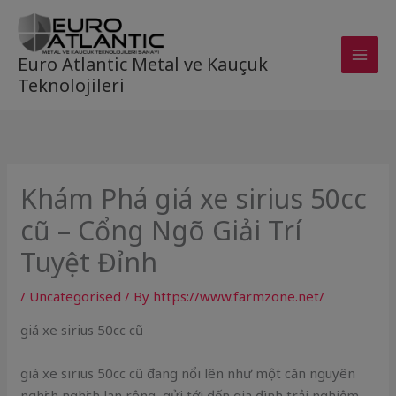
Skip
to
content
Euro Atlantic Metal ve Kauçuk
Teknolojileri
Khám Phá giá xe sirius 50cc
cũ – Cổng Ngõ Giải Trí
Tuyệt Đỉnh
/
Uncategorised
/ By
https://www.farmzone.net/
giá xe sirius 50cc cũ
giá xe sirius 50cc cũ đang nổi lên như một căn nguyên
nghịch nghịch lan rộng, gửi tới đến gia đình trải nghiệm