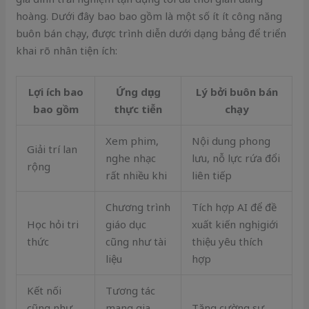
hoàng. Dưới đây bao bao gồm là một số ít ít công năng
buôn bán chạy, được trình diễn dưới dạng bảng để triển
khai rõ nhân tiện ích:
Lợi ích bao
Ứng dụng
Lý bởi buôn bán
bao gồm
thực tiễn
chạy
Xem phim,
Nội dung phong
Giải trí lan
nghe nhạc
lưu, nỗ lực rứa đổi
rộng
rất nhiều khi
liên tiếp
Chương trình
Tích hợp AI để đề
Học hỏi tri
giáo dục
xuất kiến nghị giới
thức
cũng như tài
thiệu yêu thích
liệu
hợp
Kết nối
Tương tác
cũng như
mang gia
Tăng cường sự