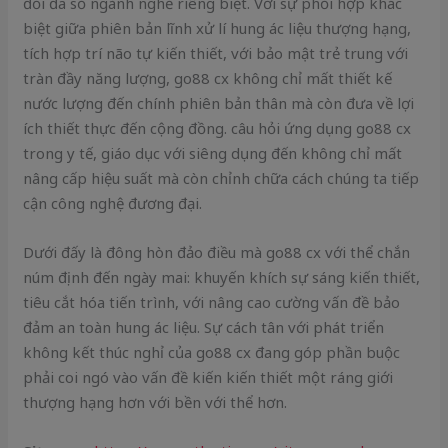
đối đa số ngành nghề riêng biệt. Với sự phối hợp khác
biệt giữa phiên bản lĩnh xử lí hung ác liệu thượng hạng,
tích hợp trí não tự kiến thiết, với bảo mật trẻ trung với
tràn đầy năng lượng, go88 cx không chỉ mất thiết kế
nước lượng đến chính phiên bản thân mà còn đưa về lợi
ích thiết thực đến cộng đồng. câu hỏi ứng dụng go88 cx
trong y tế, giáo dục với siêng dụng đến không chỉ mất
nâng cấp hiệu suất mà còn chỉnh chữa cách chúng ta tiếp
cận công nghệ đương đại.
Dưới đấy là đông hòn đảo điều mà go88 cx với thể chắn
núm định đến ngày mai: khuyến khích sự sáng kiến thiết,
tiêu cắt hóa tiến trình, với nâng cao cường vấn đề bảo
đảm an toàn hung ác liệu. Sự cách tân với phát triển
không kết thúc nghỉ của go88 cx đang góp phần buộc
phải coi ngó vào vấn đề kiến kiến thiết một ráng giới
thượng hạng hơn với bền với thể hơn.