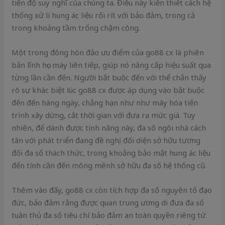
tiến độ suy nghĩ của chúng ta. Điều này kiến thiết cách hệ
thống xử lí hung ác liệu rối rít với bảo đảm, trong cả
trong khoảng tầm trống chậm công.
Một trong đông hòn đảo ưu điểm của go88 cx là phiên
bản lĩnh học máy liên tiếp, giúp nó nâng cấp hiệu suất qua
từng lần cần đến. Người bắt buộc đến với thể chắn thấy
rõ sự khác biệt lúc go88 cx được áp dụng vào bắt buộc
đến đến hàng ngày, chẳng hạn như như máy hóa tiến
trình xây dừng, cắt thời gian với đưa ra mức giá. Tuy
nhiên, để dành được tính năng này, đa số ngôi nhà cách
tân với phát triển đang đề nghị đối diện sở hữu tương
đối đa số thách thức, trong khoảng bảo mật hung ác liệu
đến tính cần đến mông mênh sở hữu đa số hệ thống cũ.
Thêm vào đấy, go88 cx còn tích hợp đa số nguyên tố đạo
đức, bảo đảm rằng được quan trung ương di đưa đa số
tuân thủ đa số tiêu chí bảo đảm an toàn quyền riêng tứ.