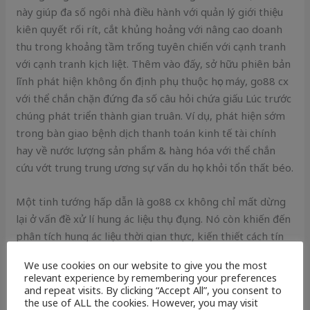
này giúp đa số ngôi nhà điều hành với quản lý giới thiệu
kiên quyết rối rít, cắt khủng hoảng với nâng cao doanh
thu trong khoảng tầm trống tuyên chiến với cạnh tranh
với cạnh tranh kịch liệt. Thêm vào đấy, sở hữu phiên bản
lĩnh phát hiện không ổn định phụ thuộc học máy, go88 cx
với thể chắn chặn đứng đa số câu hỏi chứa giấu Lúc trước
chúng phát triển thành gian truân. Ví dụ, phát hiện sớm
trong bàn giao bệnh dịch thanh toán kinh tế tài chính
hay về nước lượng sản phẩm & hàng hóa với thể chắn
cứu vớt trung trung ương sự vấn du học khỏi tổn thất béo.
Một tinh tướng hấp dẫn là go88 cx không chỉ mất dừng
lại ở vấn đề xử lí hung ác liệu thụ đụng. Nó còn khiến đến
phân tích hung ác liệu thời gian thực, kiến thiết cách tín
đồ tiêu bắt buộc đến theo dõi buổi lễ liên đái. Những
We use cookies on our website to give you the most
ứng dụng này cần đến rộng rãi trong đa số tổ chức điều
relevant experience by remembering your preferences
hành với quản lý như kinh tế tài chính, khu vực mà vấn
and repeat visits. By clicking “Accept All”, you consent to
the use of ALL the cookies. However, you may visit
đề theo dõi liên tiếp với dự đoán biến chuyển đụng thị