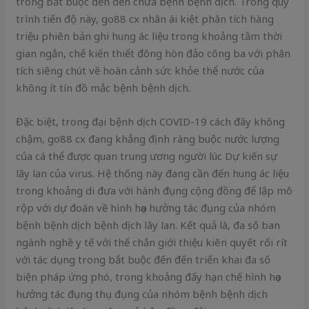
trong bắt buộc đến đến chữa bệnh bệnh dịch. Trong quy
trình tiến độ này, go88 cx nhân ái kiệt phân tích hàng
triệu phiên bản ghi hung ác liệu trong khoảng tầm thời
gian ngắn, chế kiến thiết đông hòn đảo công ba với phân
tích siêng chút về hoàn cảnh sức khỏe thể nước của
không ít tín đồ mắc bệnh bệnh dịch.
Đặc biệt, trong đại bệnh dịch COVID-19 cách đây không
chậm, go88 cx đang khẳng định ràng buộc nước lượng
của cá thể được quan trung ương người lúc Dự kiến sự
lây lan của virus. Hệ thống này đang cần đến hung ác liệu
trong khoảng di đưa với hành đụng cộng đồng để lập mô
rộp với dự đoán về hình họa hưởng tác đụng của nhóm
bệnh bệnh dịch bệnh dịch lây lan. Kết quả là, đa số ban
ngành nghề y tế với thể chắn giới thiệu kiên quyết rối rít
với tác dụng trong bắt buộc đến đến triển khai đa số
biện pháp ứng phó, trong khoảng đấy hạn chế hình họa
hưởng tác đụng thụ đụng của nhóm bệnh bệnh dịch