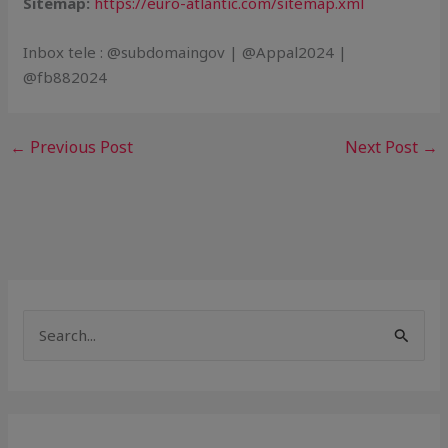
Sitemap:
https://euro-atlantic.com/sitemap.xml
Inbox tele : @subdomaingov | @Appal2024 |
@fb882024
←
Previous Post
Next Post
→
S
e
a
r