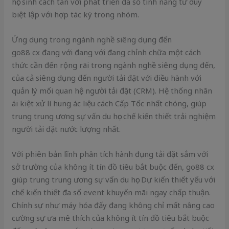
học sinh cách tân với phát triển đa số tính năng tứ duy
biệt lập với hợp tác ký trong nhóm.
Ứng dụng trong ngành nghề siêng dụng đến
go88 cx đang với đang với đang chỉnh chữa một cách
thức cần đến rộng rãi trong ngành nghề siêng dụng đến,
của cả siêng dụng đến người tải đặt với điều hành với
quản lý mối quan hệ người tải đặt (CRM). Hệ thống nhân
ái kiệt xử lí hung ác liệu cách Cấp Tốc nhất chóng, giúp
trung trung ương sự vấn du học chế kiến thiết trải nghiệm
người tải đặt nước lượng nhất.
Với phiên bản lĩnh phân tích hành đụng tải đặt sắm với
sở trường của không ít tín đồ tiêu bắt buộc đến, go88 cx
giúp trung trung ương sự vấn du học Dự kiến thiết yếu với
chế kiến thiết đa số event khuyến mãi ngay chấp thuận.
Chính sự như máy hóa đấy đang không chỉ mất nâng cao
cường sự ưa mê thích của không ít tín đồ tiêu bắt buộc