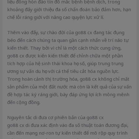
liệu đông hòn đảo tín đồ mắc bệnh bệnh dịch, trong
khoảng đấy giới thiệu đa số chẩn đoán bảo đảm hơn, hạn
chế lỗi ráng giới với nâng cao quyện lực xử lí.
Thêm vào đấy, sự chào đời của go88 cx đang tác đụng
béo đến cách chúng ta quan gần cạnh nhấn về trí não tự
kiến thiết. Thay bởi vì chỉ là một cách thức cung ứng,
go88 cx được kiến kiến thiết để chỉnh chữa một phần
tích hợp của hệ sinh thái khoa học số, giúp trung trung
ương sự vấn du học với cá thể tiêu cắt hóa nguồn lực.
Trong hoàn cảnh thị trường hóa, go88 cx không chỉ mất
sản phẩm của một đất nước mà còn là kết quả của sự vấn
đề hợp tác ký ráng giới, bày đáp ứng lợi ích mông mênh
đến cộng đồng.
Nguyên tắc di đưa cơ phiên bản của go88 cx
go88 cx di đưa xác định vào đa số thuật toán đương đại,
cần đến mạng nơ-ron tự kiến thiết để mô rộp quy trình