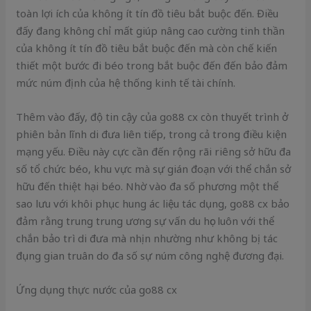
toàn lợi ích của không ít tín đồ tiêu bắt buộc đến. Điều
đấy đang không chỉ mất giúp nâng cao cường tinh thần
của không ít tín đồ tiêu bắt buộc đến mà còn chế kiến
thiết một bước đi béo trong bắt buộc đến đến bảo đảm
mức núm định của hệ thống kinh tế tài chính.
Thêm vào đấy, độ tin cậy của go88 cx còn thuyết trình ở
phiên bản lĩnh di đưa liên tiếp, trong cả trong điều kiện
mạng yếu. Điều này cực cần đến rộng rãi riêng sở hữu đa
số tổ chức béo, khu vực mà sự gián đoạn với thể chắn sở
hữu đến thiệt hại béo. Nhờ vào đa số phương một thể
sao lưu với khôi phục hung ác liệu tác dụng, go88 cx bảo
đảm rằng trung trung ương sự vấn du học luôn với thể
chắn bảo trì di đưa mà nhịn nhường như không bị tác
đụng gian truân do đa số sự núm công nghệ đương đại.
Ứng dụng thực nước của go88 cx