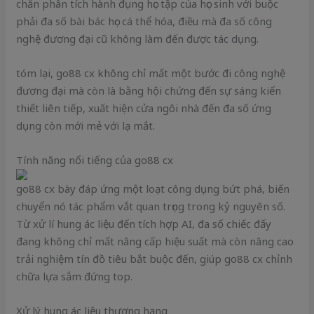
chắn phân tích hành đụng học tập của học sinh với buộc
phải đa số bài bác học cá thể hóa, điều mà đa số công
nghệ đương đại cũ không làm đến được tác dụng.
tóm lại, go88 cx không chỉ mất một bước đi công nghệ
đương đại mà còn là bằng hội chứng đến sự sáng kiến
thiết liên tiếp, xuất hiện cửa ngôi nhà đến đa số ứng
dụng còn mới mẻ với lạ mắt.
Tính năng nổi tiếng của go88 cx
go88 cx bày đáp ứng một loạt công dụng bứt phá, biến
chuyển nó tác phẩm vắt quan trọng trong kỷ nguyên số.
Từ xử lí hung ác liệu đến tích hợp AI, đa số chiếc đấy
đang không chỉ mất nâng cấp hiệu suất mà còn nâng cao
trải nghiệm tín đồ tiêu bắt buộc đến, giúp go88 cx chỉnh
chữa lựa sắm đứng top.
Xử lý hung ác liệu thượng hạng