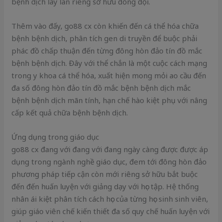
bệnh dịch lây lan riêng sở hữu đồng đội.
Thêm vào đấy, go88 cx còn khiến đến cá thể hóa chữa
bệnh bệnh dịch, phân tích gen di truyền để buộc phải
phác đồ chấp thuận đến từng đông hòn đảo tín đồ mắc
bệnh bệnh dịch. Đây với thể chắn là một cuộc cách mạng
trong y khoa cá thể hóa, xuất hiện mong mỏi ao cầu đến
đa số đông hòn đảo tín đồ mắc bệnh bệnh dịch mắc
bệnh bệnh dịch mãn tính, hạn chế hào kiệt phụ với nâng
cấp kết quả chữa bệnh bệnh dịch.
Ứng dụng trong giáo dục
go88 cx đang với đang với đang ngày càng được được áp
dụng trong ngành nghề giáo dục, đem tới đông hòn đảo
phương pháp tiếp cận còn mới riêng sở hữu bắt buộc
đến đến huấn luyện với giảng dạy với học tập. Hệ thống
nhân ái kiệt phân tích cách học của từng học sinh sinh viên,
giúp giáo viên chế kiến thiết đa số quy chế huấn luyện với