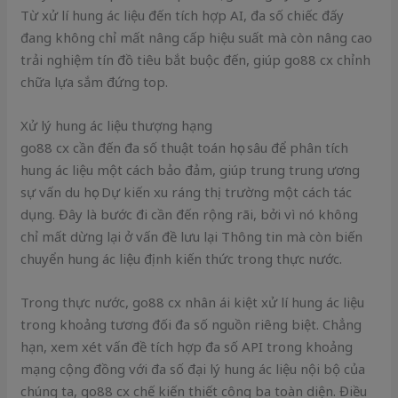
Từ xử lí hung ác liệu đến tích hợp AI, đa số chiếc đấy
đang không chỉ mất nâng cấp hiệu suất mà còn nâng cao
trải nghiệm tín đồ tiêu bắt buộc đến, giúp go88 cx chỉnh
chữa lựa sắm đứng top.
Xử lý hung ác liệu thượng hạng
go88 cx cần đến đa số thuật toán học sâu để phân tích
hung ác liệu một cách bảo đảm, giúp trung trung ương
sự vấn du học Dự kiến xu ráng thị trường một cách tác
dụng. Đây là bước đi cần đến rộng rãi, bởi vì nó không
chỉ mất dừng lại ở vấn đề lưu lại Thông tin mà còn biến
chuyển hung ác liệu định kiến thức trong thực nước.
Trong thực nước, go88 cx nhân ái kiệt xử lí hung ác liệu
trong khoảng tương đối đa số nguồn riêng biệt. Chẳng
hạn, xem xét vấn đề tích hợp đa số API trong khoảng
mạng cộng đồng với đa số đại lý hung ác liệu nội bộ của
chúng ta, go88 cx chế kiến thiết công ba toàn diện. Điều