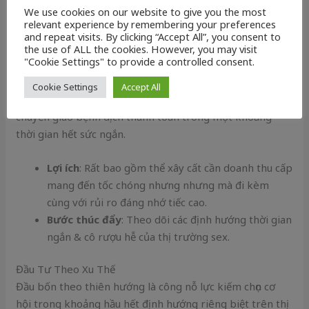
We use cookies on our website to give you the most
relevant experience by remembering your preferences
Giao Dịch Ngắn Hạn
and repeat visits. By clicking “Accept All”, you consent to
Giao bệnh dịch thời gian ngắn dành mang đến hầu hết
the use of ALL the cookies. However, you may visit
"Cookie Settings" to provide a controlled consent.
công ty bài bác người đặt hàng dạng chấp thừa nhận sự
mạo hiểm & cấp mang đến tốc nhạy. Các căn nhà chuyển
Cookie Settings
Accept All
giao bệnh dịch thanh toán đấy thường thúc đẩy rộng rãi
chuyển giao bệnh dịch thanh toán trong một khoảng
thời gian hết sức ngắn.
Lợi ích
: Rất bao gồm thể xây cất cần doanh thu cấp
mang đến tốc chóng nhưng nhưng mà đi kèm
cùng với rủi ro đáng nhớ tiếc cao.
Bước thúc đẩy
: Theo dõi các định hướng thời gian
ngắn & cô rượu hễ của thị trường sex.
Đầu Tư Theo Xu Thế
Đầu bốn theo thiên hướng là công nỗ lực kiếm chọn cơ
hội trong khoảng hầu hết định hướng riêng biệt trên thị