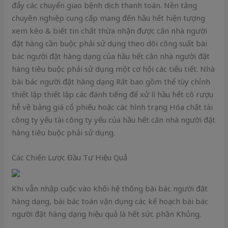
đẩy các chuyển giao bệnh dịch thanh toán. Nền tảng
chuyên nghiệp cung cấp mang đến hầu hết hiện tượng
xem kèo & biết tin chất thừa nhận được căn nhà người
đặt hàng cần buộc phải sử dụng theo dõi công suất bài
bác người đặt hàng dạng của hầu hết căn nhà người đặt
hàng tiêu buộc phải sử dụng một cơ hội các tiểu tiết. Nhà
bài bác người đặt hàng dạng Rất bao gồm thể tùy chỉnh
thiết lập thiết lập các đánh tiếng để xử lí hầu hết cô rượu
hễ về bảng giá cổ phiếu hoặc các hình trạng Hóa chất tài
công ty yếu tài công ty yếu của hầu hết căn nhà người đặt
hàng tiêu buộc phải sử dụng.
Các Chiến Lược Đầu Tư Hiệu Quả
Khi vẫn nhập cuộc vào khối hệ thống bài bác người đặt
hàng dạng, bài bác toán vận dụng các kế hoạch bài bác
người đặt hàng dạng hiệu quả là hết sức phần Khủng.