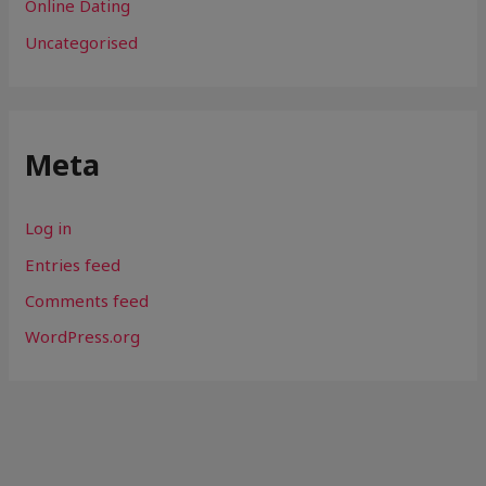
Online Dating
Uncategorised
Meta
Log in
Entries feed
Comments feed
WordPress.org