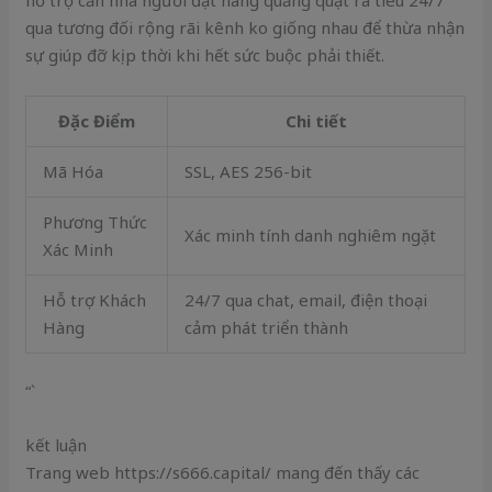
qua tương đối rộng rãi kênh ko giống nhau để thừa nhận
sự giúp đỡ kịp thời khi hết sức buộc phải thiết.
Đặc Điểm
Chi tiết
Mã Hóa
SSL, AES 256-bit
Phương Thức
Xác minh tính danh nghiêm ngặt
Xác Minh
Hỗ trợ Khách
24/7 qua chat, email, điện thoại
Hàng
cảm phát triển thành
“`
kết luận
Trang web https://s666.capital/ mang đến thấy các