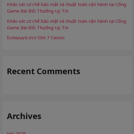
Khảo sát cơ chế bảo mật và thuật toán vận hành tại Cổng
Game Bài Đổi Thưởng Uy Tín
Khảo sát cơ chế bảo mật và thuật toán vận hành tại Cổng
Game Bài Đổi Thưởng Uy Tín
Εισαγωγή στο Slot 7 Casino
Recent Comments
Archives
July 2026