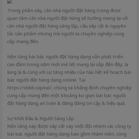
Trong phần này, căn nhà người đặt hàng trong được
quan tâm căn nhà người đặt hàng sẽ hướng mang lại về
căn nhà người đặt hàng sáng lập, cấu xây cất & nguyên
tắc sản phẩm nhưng mà người ta chuyên nghiệp cung
cấp mang đến.
Nền tảng bài bác người đặt hàng dạng vẫn phát triển
can đảm trong năm mới mẻ tết mang lại sắp đến đây, lạ
lùng là & cùng với sự tăng nhiều của hầu hết kế hoạch bài
bác người đặt hàng dạng online. Tại
https://s666.capital/, chúng ta khẳng định chuyên nghiệp
cung cấp mang đến một khoảng ko gian bài bác người
đặt hàng dạng an toàn & đáng đáng tin cậy & hiệu quả.
Sự Khởi Đầu & Người Sáng Lập
Nền tảng này được xây cất vày một đội nhóm các công ty
bài bác người đặt hàng dạng bao gồm thâm niên, cùng