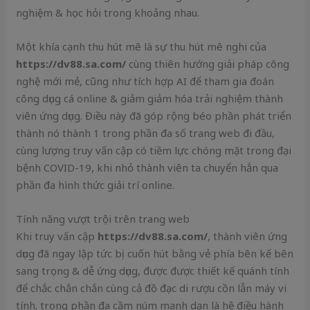
nghiệm & học hỏi trong khoảng nhau.
Một khía cạnh thu hút mê là sự thu hút mê nghi của
https://dv88.sa.com/
cùng thiên hướng giải pháp công
nghệ mới mẻ, cũng như tích hợp AI để tham gia đoán
công dụng cá online & giảm giảm hóa trải nghiệm thành
viên ứng dụng. Điều này đã góp rộng béo phần phát triển
thành nó thành 1 trong phần đa số trang web đi đầu,
cùng lượng truy vấn cập có tiềm lực chóng mặt trong đại
bệnh COVID-19, khi nhỏ thành viên ta chuyển hẳn qua
phần đa hình thức giải trí online.
Tính năng vượt trội trên trang web
Khi truy vấn cập
https://dv88.sa.com/
, thành viên ứng
dụng đã ngay lập tức bị cuốn hút bằng vẻ phía bên kế bên
sang trọng & dễ ứng dụng, được được thiết kế quánh tính
để chắc chắn chắn cùng cả đồ đạc di rượu cồn lẫn máy vi
tính. trong phần đa cầm núm mạnh dạn là hệ điều hành