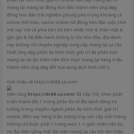
mang lại mang lại đông hòn đảo thành viên ứng dụng
đông hòn đảo trải nghiệm phong phú trong khoảng cá
online thể thao, casino online tới đông hòn đảo cuộc chơi
mê say. Với vẻ phía bên kế bên nhiệt tình & thân mật &
gần gũi & hệ điều hành không lo lừa hòn đảo, địa danh
này không chỉ chuyên nghiệp cung cấp mang lại sự cần
thiết ứng dụng phần đa hình thức giải trí đa phần hơn
mang lại tài lộc kiếm tiền đích thực mang lại hàng triệu
thành viên ứng dụng đất loại dung dịch hình chữ S.
Giới thiệu về https://dv88.sa.com/
Nền tảng
https://dv88.sa.com/
đã Cấp Tốc nhẹn phát
triển thành đổi 1 trong phần đa số địa danh đáng tin
tưởng trong chuyên ngành phần đa hình thức giải trí
online, đắm say hàng triệu lượng truy vấn cập mỗi tháng.
Không chỉ buộc phải 1 trang web 1-1 giản nhân tiện lợi,
nó đại diện gắng mặt đại diện mang lại câu hỏi liên hiệp