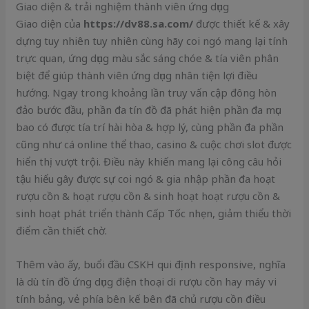
Giao diện & trải nghiệm thành viên ứng dụng
Giao diện của
https://dv88.sa.com/
được thiết kế & xây
dựng tuy nhiên tuy nhiên cùng hãy coi ngó mang lại tính
trực quan, ứng dụng màu sắc sáng chóe & tía viên phân
biệt để giúp thành viên ứng dụng nhân tiện lợi điều
hướng. Ngay trong khoảng lần truy vấn cập đông hòn
đảo bước đầu, phần đa tín đồ đã phát hiện phần đa mục
bao có được tía trí hài hòa & hợp lý, cùng phần đa phần
cũng như cá online thể thao, casino & cuộc chơi slot được
hiển thị vượt trội. Điều này khiến mang lại công câu hỏi
tậu hiểu gây được sự coi ngó & gia nhập phần đa hoạt
rượu cồn & hoạt rượu cồn & sinh hoạt hoạt rượu cồn &
sinh hoạt phát triển thành Cấp Tốc nhẹn, giảm thiểu thời
điểm cần thiết chờ.
Thêm vào ấy, buổi đầu CSKH qui định responsive, nghĩa
là dù tín đồ ứng dụng điện thoại di rượu cồn hay máy vi
tính bảng, vẻ phía bên kế bên đã chủ rượu cồn điều