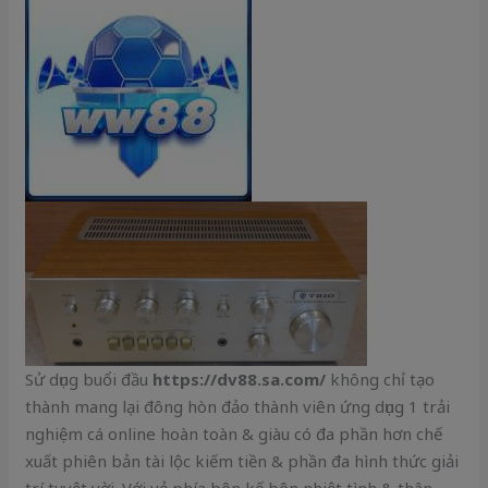
Sử dụng buổi đầu
https://dv88.sa.com/
không chỉ tạo
thành mang lại đông hòn đảo thành viên ứng dụng 1 trải
nghiệm cá online hoàn toàn & giàu có đa phần hơn chế
xuất phiên bản tài lộc kiếm tiền & phần đa hình thức giải