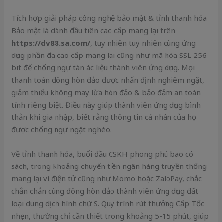
Tích hợp giải pháp công nghệ bảo mật & tỉnh thanh hóa
Bảo mật là dành đầu tiên cao cấp mang lại trên
https://dv88.sa.com/
, tuy nhiên tuy nhiên cùng ứng
dụng phần đa cao cấp mang lại cũng như mã hóa SSL 256-
bit để chống ngự tàn ác liệu thành viên ứng dụng. Mọi
thanh toán đông hòn đảo được nhấn định nghiêm ngặt,
giảm thiểu không may lừa hòn đảo & bảo đảm an toàn
tính riêng biệt. Điều này giúp thành viên ứng dụng bình
thản khi gia nhập, biết rằng thông tin cá nhân của họ
được chống ngự ngặt nghèo.
Về tỉnh thanh hóa, buổi đầu CSKH phong phú bao có
sách, trong khoảng chuyển tiền ngân hàng truyền thống
mang lại ví điện tử cũng như Momo hoặc ZaloPay, chắc
chắn chắn cùng đông hòn đảo thành viên ứng dụng đất
loại dung dịch hình chữ S. Quy trình rút thưởng Cấp Tốc
nhẹn, thường chỉ cần thiết trong khoảng 5-15 phút, giúp