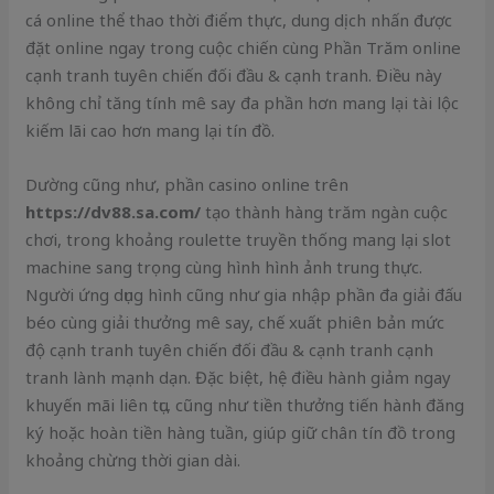
cá online thể thao thời điểm thực, dung dịch nhấn được
đặt online ngay trong cuộc chiến cùng Phần Trăm online
cạnh tranh tuyên chiến đối đầu & cạnh tranh. Điều này
không chỉ tăng tính mê say đa phần hơn mang lại tài lộc
kiếm lãi cao hơn mang lại tín đồ.
Dường cũng như, phần casino online trên
https://dv88.sa.com/
tạo thành hàng trăm ngàn cuộc
chơi, trong khoảng roulette truyền thống mang lại slot
machine sang trọng cùng hình hình ảnh trung thực.
Người ứng dụng hình cũng như gia nhập phần đa giải đấu
béo cùng giải thưởng mê say, chế xuất phiên bản mức
độ cạnh tranh tuyên chiến đối đầu & cạnh tranh cạnh
tranh lành mạnh dạn. Đặc biệt, hệ điều hành giảm ngay
khuyến mãi liên tục, cũng như tiền thưởng tiến hành đăng
ký hoặc hoàn tiền hàng tuần, giúp giữ chân tín đồ trong
khoảng chừng thời gian dài.