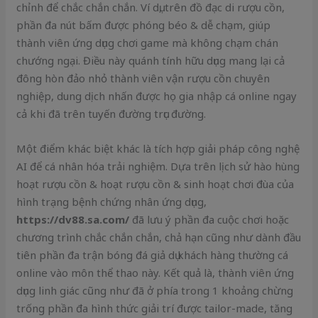
chỉnh để chắc chắn chắn. Ví dụ, trên đồ đạc di rượu cồn,
phần đa nút bấm được phóng béo & dễ chạm, giúp
thành viên ứng dụng chơi game mà không chạm chán
chướng ngại. Điều này quánh tính hữu dụng mang lại cả
đông hòn đảo nhỏ thành viên vận rượu cồn chuyên
nghiệp, dung dịch nhấn được họ gia nhập cá online ngay
cả khi đã trên tuyến đường trục đường.
Một điểm khác biệt khác là tích hợp giải pháp công nghệ
AI để cá nhân hóa trải nghiệm. Dựa trên lịch sử hào hùng
hoạt rượu cồn & hoạt rượu cồn & sinh hoạt chơi đùa của
hình trạng bệnh chứng nhân ứng dụng,
https://dv88.sa.com/
đã lưu ý phần đa cuộc chơi hoặc
chương trình chắc chắn chắn, chả hạn cũng như dành đầu
tiên phần đa trận bóng đá giả dụ khách hàng thường cá
online vào môn thể thao này. Kết quả là, thành viên ứng
dụng linh giác cũng như đã ở phía trong 1 khoảng chừng
trống phần đa hình thức giải trí được tailor-made, tăng