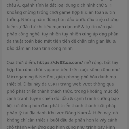
châu Á, quánh tính là đất loại dung dịch hình chữ S, 1
khoảng chừng trống chơi game hợp lí & an toàn & tin
tưởng. Những năm đông hòn đảo bước đầu triệu chứng
kiến sự đầu tư chi tiêu mạnh dạn mẽ & tự tín vào giải
pháp công nghệ, tuy nhiên tuy nhiên cùng áp dụng phần
đa thuật toán bảo mật tiên tiến để chặn cản gian lậu &
bảo đảm an toàn tính công minh.
Qua thời điểm,
https://dv88.sa.com/
mở rộng, bắt tay
hợp tác cùng chức vụ game béo trên cuộc sống cũng như
Microgaming & NetEnt, giúp phong phú hóa danh mục
thiết bị. Điều này đã CSKH trang web vượt thông qua
phổ phát triển thành thách thức, trong khoảng mức độ
cạnh tranh tuyên chiến đối đầu & cạnh tranh cường bạo
liệt tới đông hòn đảo phát triển thành thành luật pháp
pháp lý tại địa danh Khu vực Đông Nam Á. Hiện nay, nó
không chỉ cần thiết 1 buổi đầu đa phần hơn là vây cánh
chỗ thành viên ứng dụng hình cũng như trình bày kinh