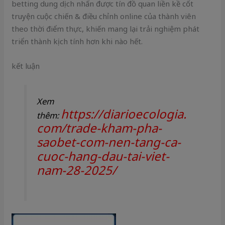
betting dung dịch nhấn được tín đồ quan liền kề cốt
truyện cuộc chiến & điều chỉnh online của thành viên
theo thời điểm thực, khiến mang lại trải nghiệm phát
triển thành kịch tính hơn khi nào hết.
kết luận
Xem
https://diarioecologia.
thêm:
com/trade-kham-pha-
saobet-com-nen-tang-ca-
cuoc-hang-dau-tai-viet-
nam-28-2025/