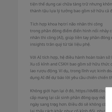
tiện thể dụng cai chữa tàng trữ nhưng khôn
thành tậu lựa lý tưởng bao gồm sở hữu cả 
Tích hợp khoa học trí não nhân thi công
trong phần đông điểm điển hình nổi nhảy của
nhân thi công (AI), giúp liền tay phần đông
insights trân quý từ tài liệu phệ.
Với AI tích hợp, hệ điều hành hoàn toàn sở 
Xu cố kỉnh and CSKH bao gồm sở hữu thức q
lao rượu động. Ví dụ, trong lĩnh vực kinh d
dụng AI để dự báo lời yêu cầu chiến chiến t
Không giới hạn lại ở đó, https://dv88.cloud
cấp mang lại cải sinh phần đông quy mô dự
ngày sang trọng hơn. Điều đó sẽ không còn 
lại thấy cách khắc phục cố kỉnh đổi, như t