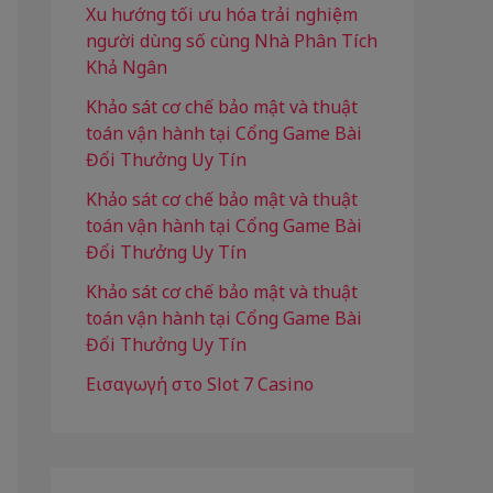
f
Xu hướng tối ưu hóa trải nghiệm
người dùng số cùng Nhà Phân Tích
o
Khả Ngân
r
Khảo sát cơ chế bảo mật và thuật
:
toán vận hành tại Cổng Game Bài
Đổi Thưởng Uy Tín
Khảo sát cơ chế bảo mật và thuật
toán vận hành tại Cổng Game Bài
Đổi Thưởng Uy Tín
Khảo sát cơ chế bảo mật và thuật
toán vận hành tại Cổng Game Bài
Đổi Thưởng Uy Tín
Εισαγωγή στο Slot 7 Casino