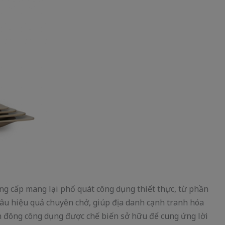
ng cấp mang lại phổ quát công dụng thiết thực, từ phần
âu hiệu quả chuyên chở, giúp địa danh cạnh tranh hóa
ần đông công dụng được chế biến sở hữu để cung ứng lời