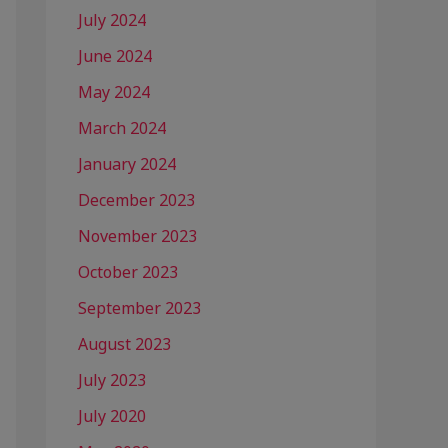
July 2024
June 2024
May 2024
March 2024
January 2024
December 2023
November 2023
October 2023
September 2023
August 2023
July 2023
July 2020