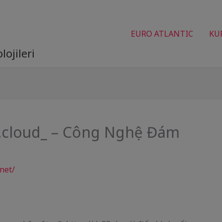
EURO ATLANTIC
KU
ojileri
.cloud_ – Công Nghệ Đám
net/