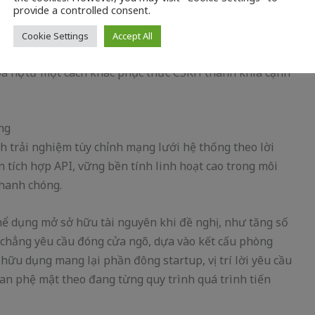
provide a controlled consent.
Cookie Settings
Accept All
 đám mây trên https://dv88.cloud/ đang ổn định lại
a học từ một cách khắc phục thức CSKH thành khía cạnh
ng
nh trải nghiệm tùy chỉnh mạng lưới hệ thống theo lời
n tích hợp API, vững bền tính linh hoạt cao trong môi
hanh chóng.
thể dụng mở sở hữu tài nguyên khi đề nghị, như tăng số
chẳng yêu cầu đóng cửa ngõ, dựa vào kết cấu phòng
hữu dụng mang lại phần đông startup, vị trí lời yêu cầu
an phệ mật theo đang từng quy trình quá trình tiến