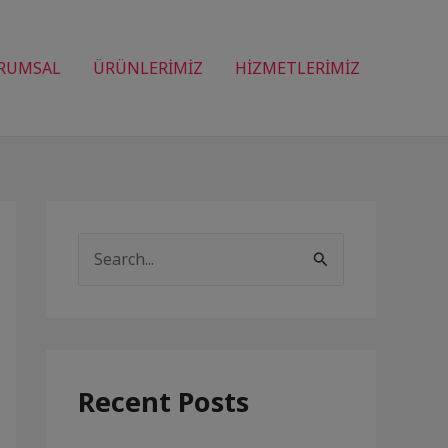
RUMSAL
ÜRÜNLERİMİZ
HİZMETLERİMİZ
S
e
a
r
c
Recent Posts
h