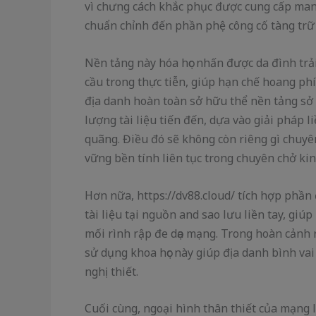
vì chưng cách khắc phục được cung cấp mang 
chuẩn chỉnh đến phần phệ công cố tàng trữ l
Nền tảng này hóa học nhấn được da đình trả
cầu trong thực tiễn, giúp hạn chế hoang phí
địa danh hoàn toàn sở hữu thể nền tảng sở
lượng tài liệu tiến đến, dựa vào giải pháp
quãng. Điều đó sẽ không còn riêng gì chuy
vững bền tính liên tục trong chuyên chở ki
Hơn nữa, https://dv88.cloud/ tích hợp phầ
tài liệu tại nguồn and sao lưu liền tay, g
mối rình rập đe dọa mạng. Trong hoàn cảnh 
sử dụng khoa học này giúp địa danh bình vai
nghị thiết.
Cuối cùng, ngoại hình thân thiết của mạng 