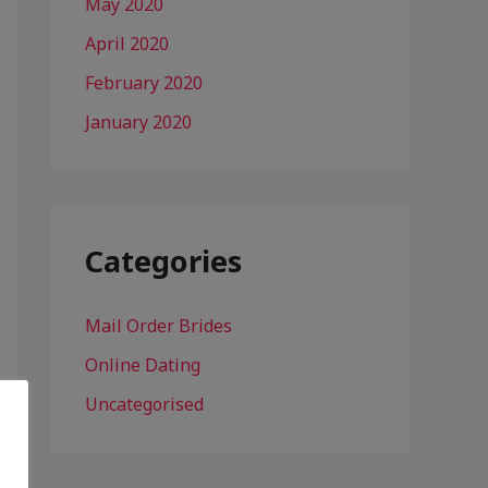
May 2020
April 2020
February 2020
January 2020
Categories
Mail Order Brides
Online Dating
Uncategorised