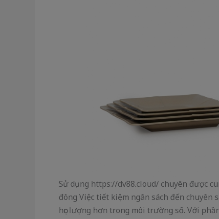
Sử dụng https://dv88.cloud/ chuyên được cu
đông Việc tiết kiệm ngân sách đến chuyên s
học lượng hơn trong môi trường số. Với ph