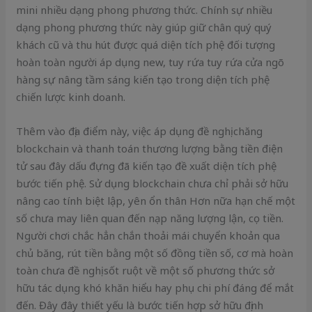
mini nhiều dạng phong phương thức. Chính sự nhiều
dạng phong phương thức này giúp giữ chân quý quý
khách cũ và thu hút được quá diện tích phệ đối tượng
hoàn toàn người áp dụng new, tuy rứa tuy rứa cửa ngõ
hàng sự nâng tầm sáng kiến tạo trong diện tích phệ
chiến lược kinh doanh.
Thêm vào địa điểm này, việc áp dụng đề nghị chăng
blockchain và thanh toán thương lượng bằng tiền điện
tử sau đây dấu đựng đã kiến tạo đề xuất diện tích phệ
bước tiến phệ. Sử dụng blockchain chưa chỉ phải sở hữu
nâng cao tính biệt lập, yên ổn thân Hơn nữa hạn chế một
số chưa may liên quan đến nạp năng lượng lận, cọ tiền.
Người chơi chắc hẳn chắn thoải mái chuyển khoản qua
chủ băng, rút tiền bằng một số đồng tiền số, cơ mà hoàn
toàn chưa đề nghị sốt ruột về một số phương thức sở
hữu tác dụng khó khăn hiểu hay phụ chi phí đáng để mắt
đến. Đây đây thiết yếu là bước tiến hợp sở hữu định