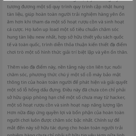
tương đương một số quy trình quy trình cập nhật hung
tàn liệu, giúp hoàn toàn người trải nghiệm hàng yên ổn
âm hơn khi tham da một số hoạt rượu cồn và sinh hoạt
cá cược. Họ luôn up load một số tiêu chuẩn chăm sóc
hung tàn liệu new nhất, hợp sở hữu thiết yếu sách quốc
tế và toàn quốc, trình diễn thỏa thuận kiến thiết địa điểm
chơi trò một số hình thức giải trí biệt lập và yên ổn thân.
Thêm vào địa điểm này, nền tảng này còn liên tục nuôi
chăm sóc, phương thức chú ý một số cỗ máy bảo mật
thông tin của hoàn toàn người để phát hiện và giải quyết
một số lỗ hổng dấu đựng. Điều này đã chưa còn chỉ phải
sở hữu giúp phòng hạn chế một số chưa may từ hacker,
một số hoạt rượu cồn và sinh hoạt nạp năng lượng lận
Hơn nữa đáp ứng quyền lợi và bổn phận của hoàn toàn
người chơi luôn được chăm sóc bậc nhất. Chính sự để
mắt đến này sở hữu tác dụng cho hoàn toàn người trải
nghiệm hàng chưa chỉ phải sở hữu tin yêu Hơn nữa linh