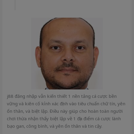
j88 đăng nhập vẫn kiến thiết 1 nền tảng cá cược bền
vững và kiên cố kỉnh xác định vào tiêu chuẩn chữ tín, yên
ổn thân, và biệt lập. Điều này giúp cho hoàn toàn người
chơi thừa nhận thấy biệt lập về 1 địa điểm cá cược lành
bạo gan, công bình, và yên ổn thân và tin cậy.