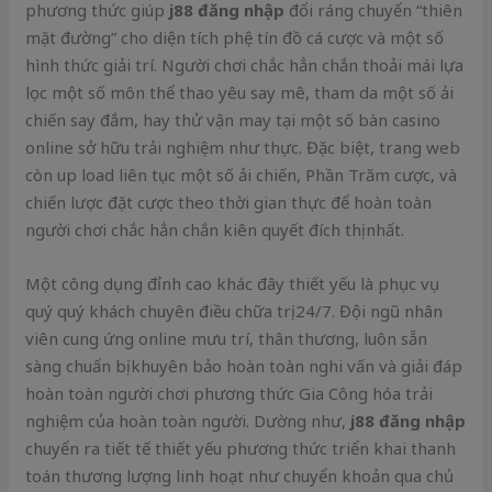
phương thức giúp
j88 đăng nhập
đổi ráng chuyển “thiên
mặt đường” cho diện tích phệ tín đồ cá cược và một số
hình thức giải trí. Người chơi chắc hẳn chắn thoải mái lựa
lọc một số môn thể thao yêu say mê, tham da một số ải
chiến say đắm, hay thử vận may tại một số bàn casino
online sở hữu trải nghiệm như thực. Đặc biệt, trang web
còn up load liên tục một số ải chiến, Phần Trăm cược, và
chiến lược đặt cược theo thời gian thực để hoàn toàn
người chơi chắc hẳn chắn kiên quyết đích thị nhất.
Một công dụng đỉnh cao khác đây thiết yếu là phục vụ
quý quý khách chuyên điều chữa trị 24/7. Đội ngũ nhân
viên cung ứng online mưu trí, thân thương, luôn sẵn
sàng chuẩn bị khuyên bảo hoàn toàn nghi vấn và giải đáp
hoàn toàn người chơi phương thức Gia Công hóa trải
nghiệm của hoàn toàn người. Dường như,
j88 đăng nhập
chuyển ra tiết tế thiết yếu phương thức triển khai thanh
toán thương lượng linh hoạt như chuyển khoản qua chủ