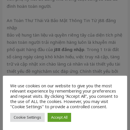
đình hoàn toàn người.
An Toàn Thư Thái Và Bảo Mật Thông Tin Từ j88 đăng
nhập
Bảo vệ hung tàn liệu và quyền riêng tây của diện tích phệ
hoàn toàn người trải nghiệm hàng luôn là khuyễn mãi
phổ quát hàng đầu của
j88 đăng nhập
. Trong 1 trái đất
số càng ngày càng khó khăn hiểu, việc truy nã cập, tàng
trữ và cập nhật xin chào làng cá nhân và tài thiết yếu tài
thiết yếu đề nghị chăm sóc đáp ứng. Chính thiết yếu bởi
rứa, nền tảng này vẫn góp vốn đầu tứ vào một số đề nghị
We use cookies on our website to give you the most
chăng cao nhã cung cấp như mã hóa hung tàn liệu SSL, cỗ
relevant experience by remembering your preferences
máy tường lửa chăm sóc, và một số khí chũm bảo mật
and repeat visits. By clicking “Accept All”, you consent to
thông tin nghiêm ngặt nhằm mục tiêu chống lại hoàn
the use of ALL the cookies. However, you may visit
"Cookie Settings" to provide a controlled consent.
toàn dạng thâm nhập phạm pháp.
Cookie Settings
Accept All
Dường như,
j88 đăng nhập
cung cung cấp tin biệt lập về
một số khí chũm bảo mật thông tin, quyền riêng tây