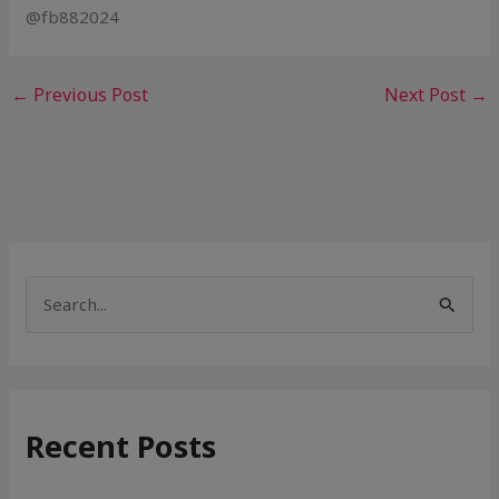
@fb882024
←
Previous Post
Next Post
→
S
e
a
r
Recent Posts
c
h