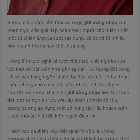
Không chỉ phải 1 nền tảng cá cược,
j88 đăng nhập
còn
khen ngợi việc giải đáp hoàn toàn người chơi kiến thiết
một số chiến lược cá cược tác dụng, từ đó về tối nhiều
hóa doanh thu và hạn chế chưa may.
Trong lĩnh vực nghề cá cược thể thao, việc nghiên cứu
vớt một số bài toán như phong thái, lực lượng đội bóng,
lịch sử hào hùng tuyên chiến đối đầu, và một số bài toán
thời tiết hay chủ chiêu đãi sở là khôn sở hữu tất yêu.
Người chơi thông thái trên
j88 đăng nhập
liên tục theo
dõi một số nghiên cứu vớt, dự đoán từ một số chủ,
tương đương áp dụng một số hung tàn liệu hoạch toán
trước mỗi ải chiến để kiên quyết đích thị.
Thêm vào địa điểm này, việc quản lý vốn là phong
phương thức chìa khóa kiên quyết thành bại trong chơi