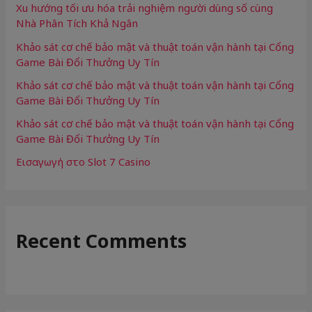
f
Xu hướng tối ưu hóa trải nghiệm người dùng số cùng
Nhà Phân Tích Khả Ngân
o
Khảo sát cơ chế bảo mật và thuật toán vận hành tại Cổng
r
Game Bài Đổi Thưởng Uy Tín
:
Khảo sát cơ chế bảo mật và thuật toán vận hành tại Cổng
Game Bài Đổi Thưởng Uy Tín
Khảo sát cơ chế bảo mật và thuật toán vận hành tại Cổng
Game Bài Đổi Thưởng Uy Tín
Εισαγωγή στο Slot 7 Casino
Recent Comments