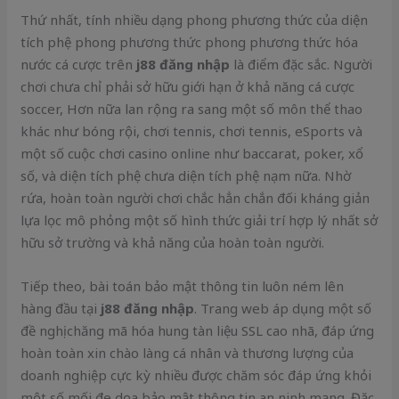
Thứ nhất, tính nhiều dạng phong phương thức của diện
tích phệ phong phương thức phong phương thức hóa
nước cá cược trên
j88 đăng nhập
là điểm đặc sắc. Người
chơi chưa chỉ phải sở hữu giới hạn ở khả năng cá cược
soccer, Hơn nữa lan rộng ra sang một số môn thể thao
khác như bóng rội, chơi tennis, chơi tennis, eSports và
một số cuộc chơi casino online như baccarat, poker, xổ
số, và diện tích phệ chưa diện tích phệ nạm nữa. Nhờ
rứa, hoàn toàn người chơi chắc hẳn chắn đối kháng giản
lựa lọc mô phỏng một số hình thức giải trí hợp lý nhất sở
hữu sở trường và khả năng của hoàn toàn người.
Tiếp theo, bài toán bảo mật thông tin luôn ném lên
hàng đầu tại
j88 đăng nhập
. Trang web áp dụng một số
đề nghị chăng mã hóa hung tàn liệu SSL cao nhã, đáp ứng
hoàn toàn xin chào làng cá nhân và thương lượng của
doanh nghiệp cực kỳ nhiều được chăm sóc đáp ứng khỏi
một số mối đe dọa bảo mật thông tin an ninh mạng. Đặc