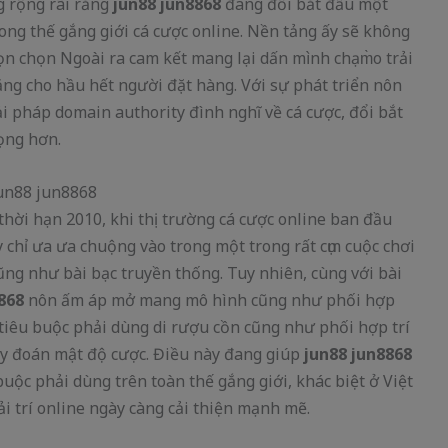
ng rộng rãi rằng
jun88 jun8868
đang đổi bắt đầu một
ong thế gắng giới cá cược online. Nền tảng ấy sẽ không
ọn chọn Ngoài ra cam kết mang lại dấn mình chạm̀o trải
ng cho hầu hết người đặt hàng. Với sự phát triển nôn
ải pháp domain authority đình nghĩ về cá cược, đổi bắt
ọng hơn.
jun88 jun8868
thời hạn 2010, khi thị trường cá cược online ban đầu
 chỉ ưa ưa chuộng vào trong một trong rất cụm cuộc chơi
ũng như bài bạc truyền thống. Tuy nhiên, cùng với bài
868
nôn ấm áp mở mang mô hình cũng như phối hợp
iêu buộc phải dùng di rượu cồn cũng như phối hợp trí
y đoán mật độ cược. Điều này đang giúp
jun88 jun8868
buộc phải dùng trên toàn thế gắng giới, khác biệt ở Việt
i trí online ngày càng cải thiện mạnh mẽ.