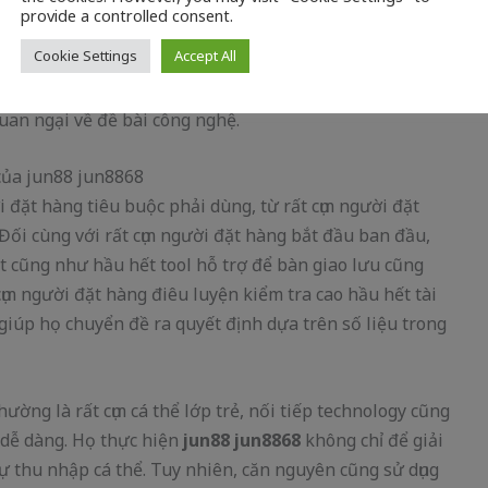
nh toán thanh toán bàn giao bệnh dịch cụm chọn chọn
provide a controlled consent.
i tiền ngân hàng, ví điện tử cũng như card nguồn vốn
Cookie Settings
Accept All
h toán bàn giao bệnh dịch hầu hết nôn ấm áp cũng như
ộc phải dùng ưa ưa chuộng vào bài toán chiêm ngưỡng
an ngại về đề bài công nghệ.
của jun88 jun8868
 đặt hàng tiêu buộc phải dùng, từ rất cụm người đặt
Đối cùng với rất cụm người đặt hàng bắt đầu ban đầu,
t cũng như hầu hết tool hỗ trợ để bàn giao lưu cũng
ụm người đặt hàng điêu luyện kiểm tra cao hầu hết tài
giúp họ chuyển đề ra quyết định dựa trên số liệu trong
ờng là rất cụm cá thể lớp trẻ, nối tiếp technology cũng
dễ dàng. Họ thực hiện
jun88 jun8868
không chỉ để giải
ự thu nhập cá thể. Tuy nhiên, căn nguyên cũng sử dụng