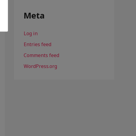
Meta
Log in
Entries feed
Comments feed
WordPress.org