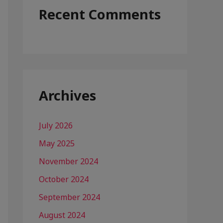
Recent Comments
Archives
July 2026
May 2025
November 2024
October 2024
September 2024
August 2024