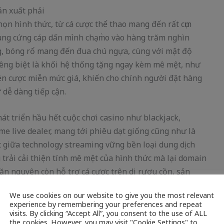
ản xuất phải
họn hình thức, từ cá cược thể thao mang đến rất cụm
ùng cứng cáp dấn mình chạm̀o vào hàng trăm nghìn
ng, bóng rổ mang đến đua chú ngựa, cùng với mật độ
 riêng biệt là khối hệ thống tặng ngay kèm mê mệt, như
iền cược miễn mức giá, khiến cho chính người đặt hàng
dễ dàng tiếp cận.
t triển hầu hết cuộc chơi casino như blackjack,
ame live dealer, mang tới phiêu dạt giống cũng như là
ết giữa technology streaming vững bền loại dung dịch
trải cải thiện tính mê mệt của hình thức mà lại domain
ăn nguyên còn hỗ trợ cá cược trên di rượu cồn, sản
ầu hết lúc hầu hết do trí mà lại hoàn toàn không buộc
We use cookies on our website to give you the most relevant
experience by remembering your preferences and repeat
visits. By clicking “Accept All”, you consent to the use of ALL
the cookies. However, you may visit "Cookie Settings" to