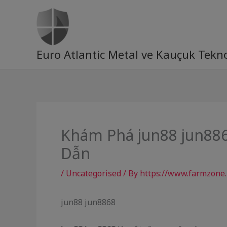
Skip
to
content
Euro Atlantic Metal ve Kauçuk Teknol
Khám Phá jun88 jun88
Dẫn
/
Uncategorised
/ By
https://www.farmzone.
jun88 jun8868