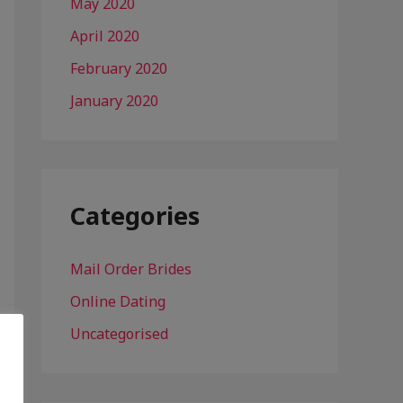
May 2020
April 2020
February 2020
January 2020
Categories
Mail Order Brides
Online Dating
Uncategorised