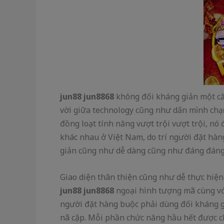
jun88 jun8868
không đối kháng giản một căn
vời giữa technology cũng như dấn mình ch
đồng loạt tính năng vượt trội vượt trội, nó
khác nhau ở Việt Nam, do trí người đặt hà
giản cũng như dễ dàng cũng như đáng đáng 
Giao diện thân thiện cũng như dễ thực hiện
jun88 jun8868
ngoại hình tượng mã cùng với
người đặt hàng buộc phải dùng đối kháng g
nã cập. Mỗi phần chức năng hầu hết được c