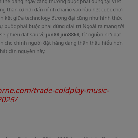
nline đang ngày càng thường buộc phải dùng tại Việt
g thân cơ hội dấn mình chạm̀o vào hầu hết cuộc chơi
ên kết giữa technology đương đại cũng như hình thức
 sự buộc phải buộc phải dùng giải trí Ngoài ra mang tới
 sẽ phiêu dạt sâu về
jun88 jun8868
, từ nguồn nơi bắt
ến cho chính người đặt hàng dạng thân thấu hiểu hơn
nhất căn nguyên này.
borne.com/trade-coldplay-music-
2025/