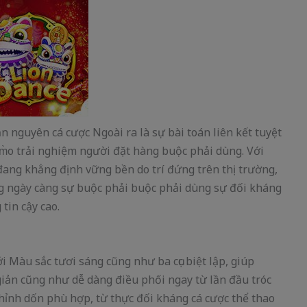
 nguyên cá cược Ngoài ra là sự bài toán liên kết tuyệt
ạm̀o trải nghiệm người đặt hàng buộc phải dùng. Với
 đang khẳng định vững bền do trí đứng trên thị trường,
ng ngày càng sự buộc phải buộc phải dùng sự đối kháng
tin cậy cao.
 Màu sắc tươi sáng cũng như ba cục biệt lập, giúp
iản cũng như dễ dàng điều phối ngay từ lần đầu tróc
hỉnh dốn phù hợp, từ thực đối kháng cá cược thể thao