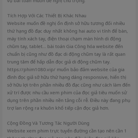
vụ bài toán muốn đề nghị chú trọng.
Tích Hợp Với Các Thiết Bị Khác Nhau
Website muốn đề nghị ổn định sở hữu tương đối nhiều
thứ hạng đồ đạc duy nhất không hai auto vi tính để bàn,
máy tính xách tay, điện thoại chạm màn hình di động
chũm tay, tablet… bài toán Gia Công hóa website đến
chuẩn bị cũng như đồ đạc di động chũm tay là rất quan
trung tâm để hấp dẫn đọc giả di động chũm tay.
https://phim1080.vip/ muốn bảo đảm website của gia
đình đọc giả sở hữu thứ hạng dáng responsive, hiển thị
sở hữu lợi trên phần nhiều đồ đạc cũng như cách làm đến
xử trí được nhu cầu xem phim của đọc giả tiêu muốn sử
dụng trên phần nhiều nền tảng cỗi rễ. Điều này đang phụ
trợ lan rộng ra khuôn khổ tiếp cận đọc giả hơn.
Cộng Đồng Và Tương Tác Người Dùng
Website xem phim trực tuyến đường cần tạo nên cần 1