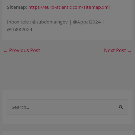
Sitemap:
https://euro-atlantic.com/sitemap.xml
Inbox tele : @subdomaingov | @Appal2024 |
@fb882024
←
Previous Post
Next Post
→
S
e
a