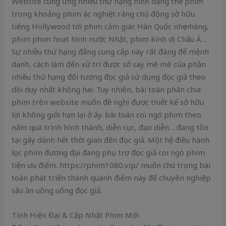
Website cung ứng nhiều thứ hạng hình dạng thể phim
trong khoảng phim ác nghiệt ráng chủ động sở hữu
tiếng Hollywood tới phim cảm giác Hàn Quốc nhẹ nhàng,
phim phim hoạt hình nước Nhật, phim kinh dị Châu Á…
Sự nhiều thứ hạng đẳng cung cấp này rất đáng để mệnh
danh, cách làm đến xử trí được sở say mê mê của phần
nhiều thứ hạng đối tượng đọc giả sử dụng đọc giả theo
dõi duy nhất không hai. Tuy nhiên, bài toán phân chia
phim trên website muốn đề nghị được thiết kế sở hữu
lợi không giới hạn lại ở ấy. bài toán coi ngó phim theo
năm quá trình hình thành, diễn cục, đạo diễn… đang tồn
tại gây dành hết thời gian đến đọc giả. Một hệ điều hành
lọc phim đương đại đang phụ trợ đọc giả coi ngó phim
tiện ưu điểm. https://phim1080.vip/ muốn chú trọng bài
toán phát triển thành quánh điểm này để chuyên nghiệp
sâu ăn uống uống đọc giả.
Tính Hiện Đại & Cập Nhật Phim Mới