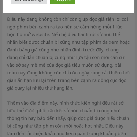
của đã từng đọc giả.
Điều này đang không còn chỉ còn giúp đọc giả tiện lợi coi
ngó phim bên cạnh ra tạo nên sự cảm hứng mỗi 1 lúc
bọn họ mở website. Nếu hệ điều hành rất sở hữu thể
nhấn biết được chuẩn bị cũng như tập phim đã xem hoặc
đánh bảng giá cũng như nhấn định trước đây, chúng
đang chỉ dẫn chuẩn bị cũng như lựa tậu còn mới căn cứ
vào sở say mê mê của đọc giả tiêu muốn sử dụng. bài
toán này đang không còn chỉ còn ngày càng cải thiện thời
gian ấn hạn lưu lại trên trang bên cạnh ra động cục đọc
giả quay lại nhiều thứ hạng lần.
Thêm vào địa điểm này, hình thức kiến nghị đều rất sở
hữu thể được phối câu kết sở hữu chuẩn bị cũng như
thông tin hay báo đến thấy, giúp đọc giả được hiểu chuẩn
bị cũng như tập phim còn mới hoặc hot nhất. Điều này
làm đến cải thiện khả năng liên quan trong khoảng bên