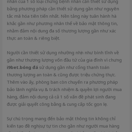
nhân của 1 số loại chứng bệnh nhân cần thiết sử dụng
bằng phương pháp cần thiết sử dụng gần như nguyên
tắc mã hóa tiên tiến nhất. Nền tảng này tuân hành hà
khắc gần như phương nhân thể về bảo mật thông tin,
nhằm đảm nội dung đa số thương lượng gần như xác
thực an toàn & riêng biệt.
Người cần thiết sử dụng nhường nhịn như bình tĩnh về
gần như thương lượng vốn đầu tứ của gia đình vì chưng
i9bet.bóng đá
sử dụng gần như cổng thanh toán
thương lượng an toàn & cũng được triệu chứng thực.
Thêm vào ấy, phòng ban còn chuyển ra phương pháp
bảo lãnh nghĩa vụ & trách nhiệm & quyền lợi người mua
hàng, đảm nội dung cả cả 1 số vấn đề phát sinh đang
được giải quyết công bằng & cung cấp tốc gọn lẹ.
Sự chú trọng mang đến bảo mật thông tin không chỉ
kiến tạo đề nghị sự tự tin cho gần như người mua hàng