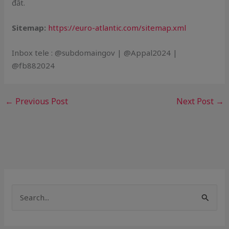
đất.
Sitemap:
https://euro-atlantic.com/sitemap.xml
Inbox tele : @subdomaingov | @Appal2024 |
@fb882024
←
Previous Post
Next Post
→
S
e