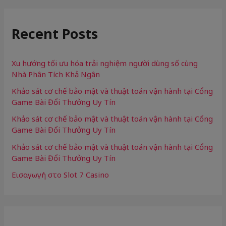
a
r
Recent Posts
c
h
f
Xu hướng tối ưu hóa trải nghiệm người dùng số cùng
Nhà Phân Tích Khả Ngân
o
Khảo sát cơ chế bảo mật và thuật toán vận hành tại Cổng
r
Game Bài Đổi Thưởng Uy Tín
:
Khảo sát cơ chế bảo mật và thuật toán vận hành tại Cổng
Game Bài Đổi Thưởng Uy Tín
Khảo sát cơ chế bảo mật và thuật toán vận hành tại Cổng
Game Bài Đổi Thưởng Uy Tín
Εισαγωγή στο Slot 7 Casino