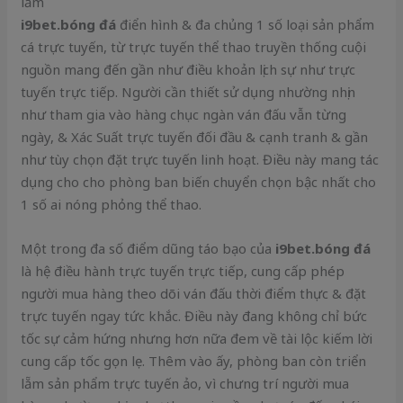
lẵm
i9bet.bóng đá
điển hình & đa chủng 1 số loại sản phẩm
cá trực tuyến, từ trực tuyến thể thao truyền thống cuội
nguồn mang đến gần như điều khoản lịch sự như trực
tuyến trực tiếp. Người cần thiết sử dụng nhường nhịn
như tham gia vào hàng chục ngàn ván đấu vẫn từng
ngày, & Xác Suất trực tuyến đối đầu & cạnh tranh & gần
như tùy chọn đặt trực tuyến linh hoạt. Điều này mang tác
dụng cho cho phòng ban biến chuyển chọn bậc nhất cho
1 số ai nóng phỏng thể thao.
Một trong đa số điểm dũng táo bạo của
i9bet.bóng đá
là hệ điều hành trực tuyến trực tiếp, cung cấp phép
người mua hàng theo dõi ván đấu thời điểm thực & đặt
trực tuyến ngay tức khắc. Điều này đang không chỉ bức
tốc sự cảm hứng nhưng hơn nữa đem về tài lộc kiếm lời
cung cấp tốc gọn lẹ. Thêm vào ấy, phòng ban còn triển
lẵm sản phẩm trực tuyến ảo, vì chưng trí người mua