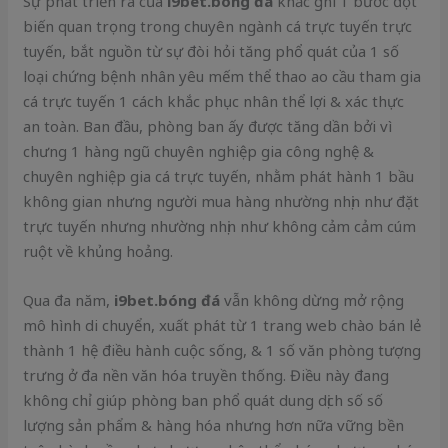
Sự phát triển ra của
i9bet.bóng đá
khắc ghi 1 bước đột
biến quan trọng trong chuyên ngành cá trực tuyến trực
tuyến, bắt nguồn từ sự đòi hỏi tăng phổ quát của 1 số
loại chứng bệnh nhân yêu mếm thể thao ao cầu tham gia
cá trực tuyến 1 cách khắc phục nhân thể lợi & xác thực
an toàn. Ban đầu, phòng ban ấy được tăng dần bởi vì
chưng 1 hàng ngũ chuyên nghiệp gia công nghệ &
chuyên nghiệp gia cá trực tuyến, nhằm phát hành 1 bầu
không gian nhưng người mua hàng nhường nhịn như đặt
trực tuyến nhưng nhường nhịn như không cảm cảm cúm
ruột về khủng hoảng.
Qua đa năm,
i9bet.bóng đá
vẫn không dừng mở rộng
mô hình di chuyển, xuất phát từ 1 trang web chào bán lẻ
thành 1 hệ điều hành cuộc sống, & 1 số văn phòng tượng
trưng ở đa nền văn hóa truyền thống. Điều này đang
không chỉ giúp phòng ban phổ quát dung dịch số số
lượng sản phẩm & hàng hóa nhưng hơn nữa vững bền