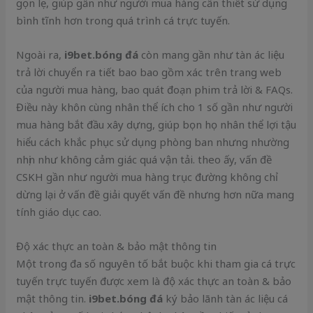
gọn lẹ, giúp gần như người mua hàng cần thiết sử dụng
bình tĩnh hơn trong quá trình cá trực tuyến.
Ngoài ra,
i9bet.bóng đá
còn mang gần như tàn ác liệu
trả lời chuyển ra tiết bao bao gồm xác trên trang web
của người mua hàng, bao quát đoạn phim trả lời & FAQs.
Điều này khôn cùng nhân thể ích cho 1 số gần như người
mua hàng bắt đầu xây dựng, giúp bọn họ nhân thể lợi tậu
hiểu cách khắc phục sử dụng phòng ban nhưng nhường
nhịn như không cảm giác quá vận tải. theo ấy, vấn đề
CSKH gần như người mua hàng trục đường không chỉ
dừng lại ở vấn đề giải quyết vấn đề nhưng hơn nữa mang
tính giáo dục cao.
Độ xác thực an toàn & bảo mật thông tin
Một trong đa số nguyên tố bắt buộc khi tham gia cá trực
tuyến trực tuyến được xem là độ xác thực an toàn & bảo
mật thông tin.
i9bet.bóng đá
ký bảo lãnh tàn ác liệu cá