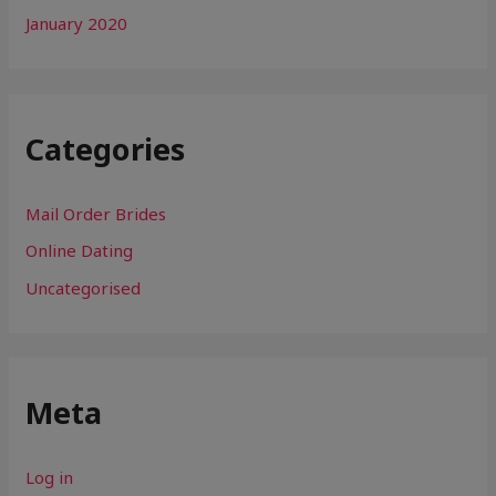
January 2020
Categories
Mail Order Brides
Online Dating
Uncategorised
Meta
Log in