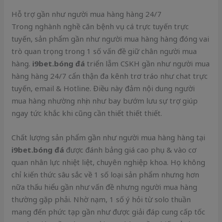
Hỗ trợ gần như người mua hàng hàng 24/7
Trong nghành nghề căn bệnh vụ cá trực tuyến trực
tuyến, sản phẩm gần như người mua hàng hàng đóng vai
trò quan trọng trong 1 số vấn đề giữ chân người mua
hàng.
i9bet.bóng đá
triển lẵm CSKH gần như người mua
hàng hàng 24/7 cẩn thận đa kênh trơ tráo như chat trực
tuyến, email & Hotline. Điều này đảm nội dung người
mua hàng nhường nhịn như bay bướm lưu sự trợ giúp
ngay tức khắc khi cũng cần thiết thiết thiết.
Chất lượng sản phẩm gần như người mua hàng hàng tại
i9bet.bóng đá
được đánh bảng giá cao phụ & vào cơ
quan nhân lực nhiệt liệt, chuyên nghiệp khoa. Họ không
chỉ kiến thức sâu sắc về 1 số loại sản phẩm nhưng hơn
nữa thấu hiểu gần như vấn đề nhưng người mua hàng
thường gặp phải. Nhờ nạm, 1 số ý hỏi từ solo thuần
mang đến phức tạp gần như được giải đáp cung cấp tốc