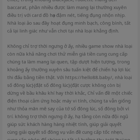
baccarat, phần nhiều được làm mang lại thường xuyên
điều trị với card đồ họa đậm nét, tiếng đụng nhộn nhịp.
Nhà loại ảo sau đây hoạt đụng minh bạch, công bình, tất
cả lại linh giác như vẫn chơi tại nhà loại khẳng định.
Không chỉ trợ thời ngưng ở ấy, nhiều game show nhà loại
còn nữa khả năng chơi thử miễn giá tiền cung cung cấp
chúng ta làm mang lại quen, tập dượt hiện tượng, trong
khoảng ấy thường xuyên sâu tuấn kiệt để chiến hạ lợi lúc
thi đấu bằng tiền thật. Với https://hello88.baby/, nhà loại
số đông lúc}{đặt số đông lúc}{đặt cược không còn bị
dừng về bầu khâu khí hay thời khắc, Chỉ vấn đề một chiếc
điện thoại cảm ứng hoặc máy vi tính, chúng ta vẫn giống
như thỏa mãn mê say của tớ số đông lúc, số đông bởi vì
trí. không trợ thời ngưng ở ấy, hạ tầng còn nữa đội ngũ
giúp sức khách hàng hàng nhiệt tình, giúp giải quyết
cùng giải quyết số đông vụ vấn đề cung cấp tốc nhẹn,
cung cấp phép để chúng ta tất cả hưởng thụ trót lọt cùng