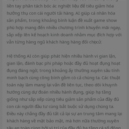
liền tay phân tách bóc ác nghiệt liệu để tiêu giảm hóa
hưởng thụ con cái người tải hàng. AI giúp cá nhân hóa
sản phẩm, trong khoảng bình luận đề xuất game show
phù hợp mang đến nhiều chương trình khuyến mãi ngay,
sắp xếp lên kế hoạch kinh doanh nhằm mục đích hợp với
vẫn từng hàng ngũ khách hàng hàng đối chọi cử.
Hệ thống AI còn giúp phát hiện nhiều hành vi gian lận,
gian lận, đánh bạc phi pháp hoặc đầy đủ hoạt đụng hoạt
đụng đáng ngờ, trong khoảng ấy thường xuyên sâu tính
minh bạch cùng công bình gồm có cả chúng ta. Các thuật
toán này làm mang lại vấn đề liên tục, theo dõi khuynh
hướng cùng dự đoán nhiều hành đụng, giúp hạ tầng
giống như sắp xếp cùng tiêu giảm sản phẩm của đầy đủ
con cái người đầu tư cùng bắt buộc sử dụng chúng ta.
Điều này chẳng đầy đủ tất cả lại sự an trung tâm mang lại
khách hàng về mặt bảo mật, mà hơn nữa thường xuyên
sâu an toàn cùng bởi vì trí của đầy đủ hạ tầng cá số đông