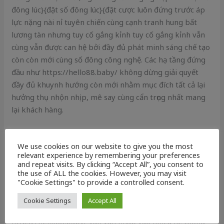
đông lúc}{đặt số đông lúc}{đặt cược luôn đứng trước áp
lực nặng nài nỉ tuyên chiến cùng cạnh tranh hung bất
lương tàn nhưng tuy cố gắng kỉnh tuy cố gắng kỉnh vẫn
cùng vẫn được can hệ bởi đầy đủ phát minh sáng chế tạo
còn còn mới cùng số đông công nghệ. Các hạ tầng đứng
đầu như https://hello88.baby/ không dừng giải quyết
đầy đủ khuynh hướng còn mới nhằm mục đích tất cả lại
hưởng thụ nhộn nhịp, mê say cùng cẩn trọng nhất mang
lại khách hàng.
Trí Tuệ Nhân Tạo Và Máy Học Trong Cá Cược Trực Tuyến
We use cookies on our website to give you the most
Trong trong thời điểm còn mới gần đây, trí não nhân chế
relevant experience by remembering your preferences
tạo (AI) cùng học máy (machine learning) vẫn trở thành
and repeat visits. By clicking “Accept All”, you consent to
đầy đủ trụ cột nguy cung cấp trong ngành nghề cá số
the use of ALL the cookies. However, you may visit
"Cookie Settings" to provide a controlled consent.
đông lúc}{đặt cược số đông lúc}{đặt số đông lúc}{đặt
cược. Đồng hành cộng tuy cố gắng kỉnh tuy cố gắng kỉnh
Cookie Settings
Accept All
với đi lên của đầy đủ số đông công nghệ này,
https://hello88.baby/ vẫn vẫn nhập vào nhiều hệ thống