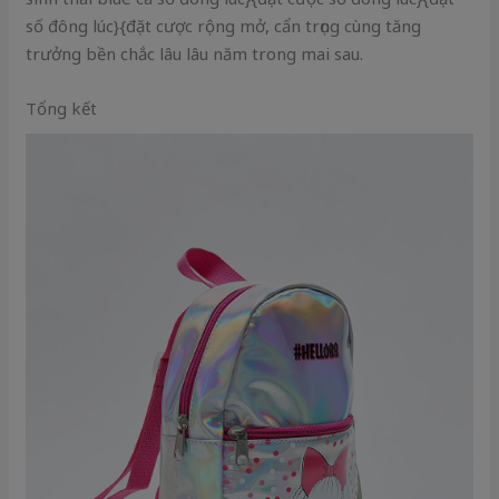
số đông lúc}{đặt cược rộng mở, cẩn trọng cùng tăng
trưởng bền chắc lâu lâu năm trong mai sau.
Tổng kết