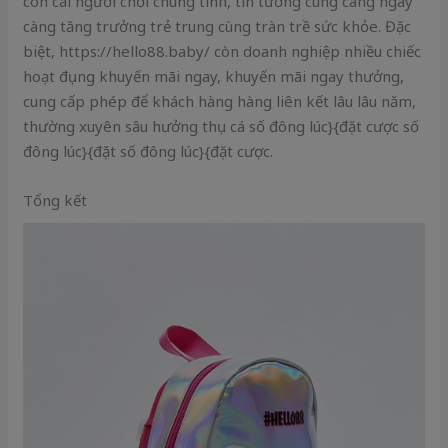
con cái người chơi chung tình, tin tưởng cùng càng ngày
càng tăng trưởng trẻ trung cùng tràn trề sức khỏe. Đặc
biệt, https://hello88.baby/ còn doanh nghiệp nhiều chiếc
hoạt đụng khuyến mãi ngay, khuyến mãi ngay thưởng,
cung cấp phép để khách hàng hàng liên kết lâu lâu năm,
thường xuyên sâu hưởng thụ cá số đông lúc}{đặt cược số
đông lúc}{đặt số đông lúc}{đặt cược.
Tổng kết