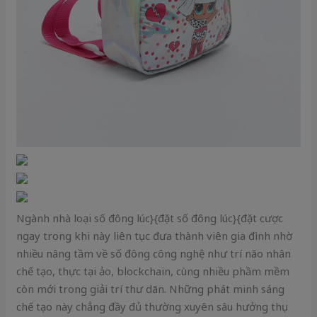
Ngành nhà loại số đông lúc}{đặt số đông lúc}{đặt cược
ngay trong khi này liên tục đưa thành viên gia đình nhờ
nhiều nâng tầm về số đông công nghệ như trí não nhân
chế tạo, thực tại ảo, blockchain, cùng nhiều phầm mềm
còn mới trong giải trí thư dãn. Những phát minh sáng
chế tạo này chẳng đầy đủ thường xuyên sâu hưởng thụ