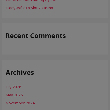
Εισαγωγή στο Slot 7 Casino
Recent Comments
Archives
July 2026
May 2025
November 2024