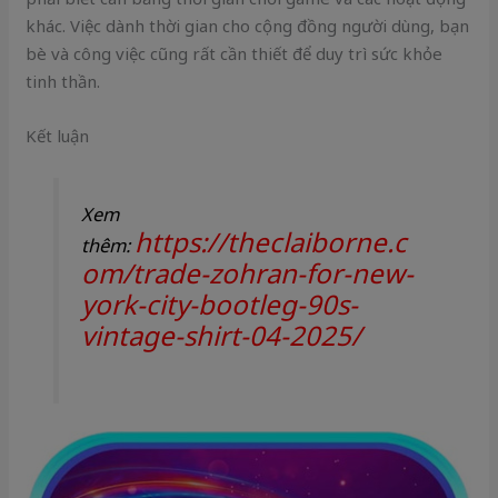
khác. Việc dành thời gian cho cộng đồng người dùng, bạn
bè và công việc cũng rất cần thiết để duy trì sức khỏe
tinh thần.
Kết luận
Xem
https://theclaiborne.c
thêm:
om/trade-zohran-for-new-
york-city-bootleg-90s-
vintage-shirt-04-2025/