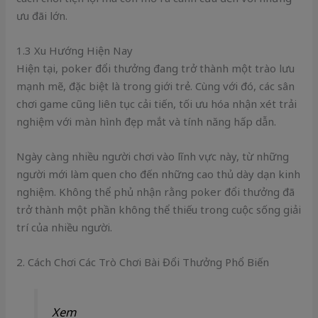
ưu đãi lớn.
1.3 Xu Hướng Hiện Nay
Hiện tại, poker đổi thưởng đang trở thành một trào lưu
mạnh mẽ, đặc biệt là trong giới trẻ. Cùng với đó, các sân
chơi game cũng liên tục cải tiến, tối ưu hóa nhận xét trải
nghiệm với màn hình đẹp mắt và tính năng hấp dẫn.
Ngày càng nhiều người chơi vào lĩnh vực này, từ những
người mới làm quen cho đến những cao thủ dày dạn kinh
nghiệm. Không thể phủ nhận rằng poker đổi thưởng đã
trở thành một phần không thể thiếu trong cuộc sống giải
trí của nhiều người.
2. Cách Chơi Các Trò Chơi Bài Đổi Thưởng Phổ Biến
Xem