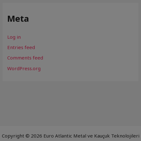
Meta
Log in
Entries feed
Comments feed
WordPress.org
Copyright © 2026 Euro Atlantic Metal ve Kauçuk Teknolojileri