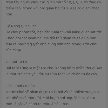
trên tay người chơi. Các quân bài số 10, J, Q, K thường có
điểm cao, trong khi các quân bài từ 2-9 sẽ có điểm thấp
hơn.
Kỹ Năng Quan Sát
Để chơi phỏm tốt, bạn cần phải có khả năng quan sát tốt.
Theo dõi các quân bài mà đối thủ đánh ra sẽ giúp bạn
đưa ra những quyết định đúng đắn hơn trong lượt chơi
của mình.
2.3 Bài Tá Lả
Bài tá lả cũng là một trò chơi không kém phần thú vị. Đây
là một trò chơi yêu cầu sự tính toán và chiến thuật cao.
Cách Chơi Cơ Bản
Người chơi sẽ nhận được 16 lá bài và có nhiệm vụ tạo ra
hai phỏm và một đôi. Mỗi lượt chơi, người chơi sẽ rút
một lá bài và đánh ra một lá bài khác.