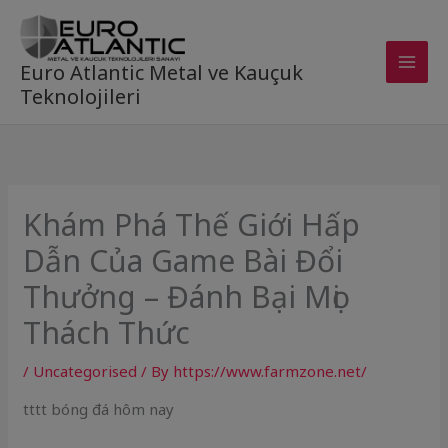
Skip
to
content
Euro Atlantic Metal ve Kauçuk
Teknolojileri
Khám Phá Thế Giới Hấp
Dẫn Của Game Bài Đổi
Thưởng – Đánh Bại Mọi
Thách Thức
/
Uncategorised
/ By
https://www.farmzone.net/
tttt bóng đá hôm nay