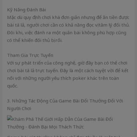
Kỹ Năng Đánh Bài
Mặc dù quy định chơi khá đơn giản nhưng để ăn tiền được
bài tá lả, người chơi cần có khả năng đọc vị tâm lý đối thủ.
Đôi khi, việc đánh ra một quân bài không phù hợp cũng
có thể khiến đối thủ bị rối.
Tham Gia Trực Tuyến
Với sự phát triển của công nghệ, giờ đây bạn có thể chơi
chơi bài tá lả trực tuyến. Đây là một cách tuyệt vời để kết
nối với những người yêu thích poker khác trên toàn
quốc.
3. Những Tác Động Của Game Bài Đổi Thưởng Đối Với
Người Chơi