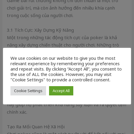
Game bài rút thưởng không chỉ đơn thuần là một trò
chơi giải trí, mà còn ảnh hưởng đến nhiều khía cạnh
trong cuộc sống của người chơi.
3.1 Tích Cực: Xây Dựng Kỹ Năng
Một trong những tác động tích cực của poker là khả
năng xây dựng chiến thuật cho người chơi. Những trò
chơi này thường yêu cầu người chơi phải tư duy logic,
We use cookies on our website to give you the most
phân tích tình huống và đưa ra quyết định nhanh chóng.
relevant experience by remembering your preferences
and repeat visits. By clicking “Accept All”, you consent to
the use of ALL the cookies. However, you may visit
Cải Thiện Kỹ Năng Tư Duy
"Cookie Settings" to provide a controlled consent.
Game bài giúp người chơi rèn luyện khả năng tư duy và
phân tích. Khi chơi vào các trò chơi, người chơi cần phải
Cookie Settings
Accept All
phân tích bài của mình cũng như bài của đối thủ. Điều
này giúp họ phát triển khả năng suy luận và ra quyết định
chính xác.
Tạo Ra Mối Quan Hệ Xã Hội
Chơi poker cũng là một cách tuyệt vời để kết nối với mọi