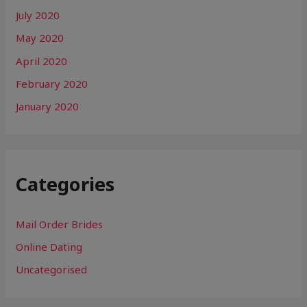
July 2020
May 2020
April 2020
February 2020
January 2020
Categories
Mail Order Brides
Online Dating
Uncategorised