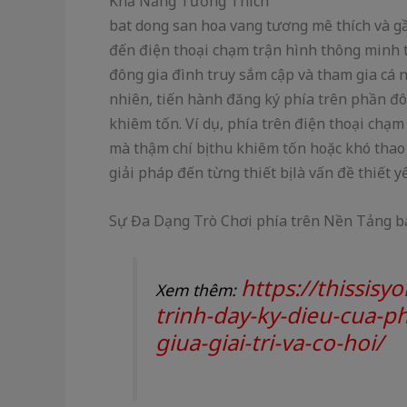
Khả Năng Tương Thích
bat dong san hoa vang tương mê thích và g
đến điện thoại chạm trận hình thông minh 
đông gia đình truy sắm cập và tham gia cá n
nhiên, tiến hành đăng ký phía trên phần đô
khiêm tốn. Ví dụ, phía trên điện thoại chạ
mà thậm chí bị thu khiêm tốn hoặc khó thao
giải pháp đến từng thiết bị là vấn đề thiết
Sự Đa Dạng Trò Chơi phía trên Nền Tảng b
https://thissis
Xem thêm:
trinh-day-ky-dieu-cua-p
giua-giai-tri-va-co-hoi/