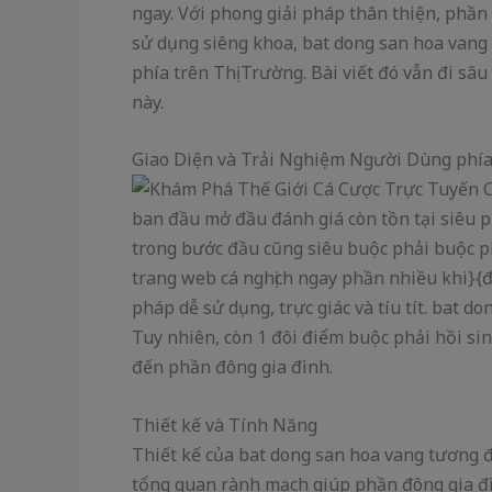
ngay. Với phong giải pháp thân thiện, phần
sử dụng siêng khoa, bat dong san hoa vang 
phía trên Thị Trường. Bài viết đó vẫn đi s
này.
Giao Diện và Trải Nghiệm Người Dùng phía
ban đầu mở đầu đánh giá còn tồn tại siêu 
trong bước đầu cũng siêu buộc phải buộc ph
trang web cá nghịch ngay phần nhiều khi}{đặ
pháp dễ sử dụng, trực giác và tíu tít. bat 
Tuy nhiên, còn 1 đôi điểm buộc phải hồi si
đến phần đông gia đình.
Thiết kế và Tính Năng
Thiết kế của bat dong san hoa vang tương đ
tổng quan rành mạch giúp phần đông gia đìn