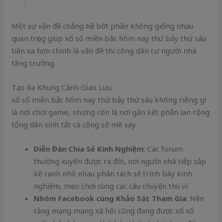
Một sự vấn đề chẳng hề bớt phần không giống nhau
quan trọng giúp xổ số miền bắc hôm nay thứ bảy thứ sáu
tiến xa hơn chính là vấn đề thi công dân cư người nhà
tăng trưởng.
Tạo Ra Khung Cảnh Giao Lưu
xổ số miền bắc hôm nay thứ bảy thứ sáu không riêng gì
là nơi chơi game, nhưng còn là nơi gắn kết phần lan rộng
tổng dân sinh tất cả cộng sở mê say.
Diễn Đàn Chia Sẻ Kinh Nghiệm
: Các forum
thường xuyên được ra đời, nơi người nhà tiếp sắp
kề ranh nhỏ nhau phân tách sẻ trình bày kinh
nghiệm, mẹo chơi cùng các câu chuyện thú vì.
Nhóm Facebook cùng Khảo Sát Tham Gia
: Nền
tảng mạng mạng xã hội cũng đang được xổ số