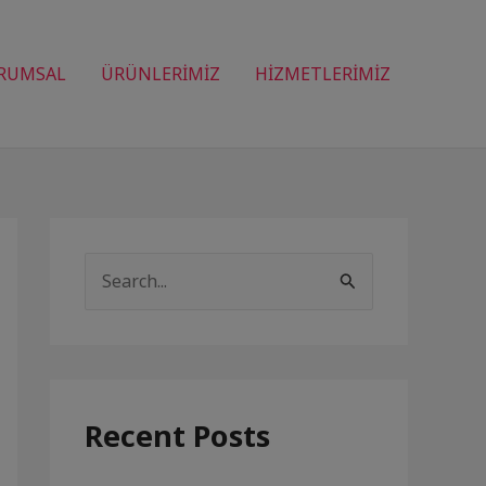
RUMSAL
ÜRÜNLERİMİZ
HİZMETLERİMİZ
S
e
a
r
c
Recent Posts
h