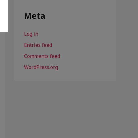
Meta
Log in
Entries feed
Comments feed
WordPress.org