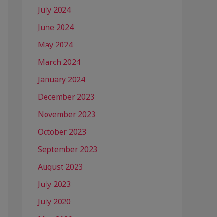
July 2024
June 2024
May 2024
March 2024
January 2024
December 2023
November 2023
October 2023
September 2023
August 2023
July 2023
July 2020