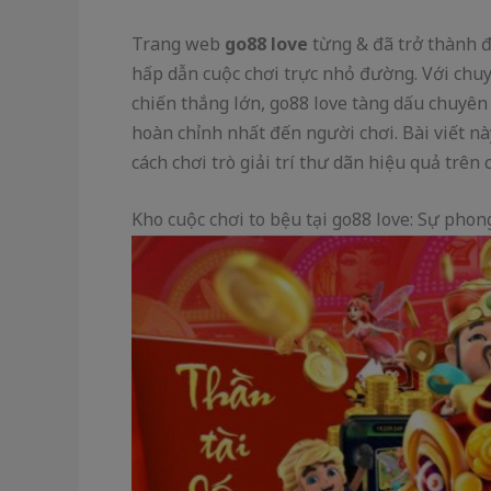
Trang web
go88 love
từng & đã trở thành 
hấp dẫn cuộc chơi trực nhỏ đường. Với chu
chiến thắng lớn, go88 love tàng dấu chuyên 
hoàn chỉnh nhất đến người chơi. Bài viết nà
cách chơi trò giải trí thư dãn hiệu quả trên
Kho cuộc chơi to bệu tại go88 love: Sự ph