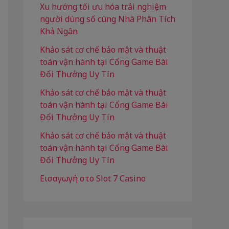
f
Xu hướng tối ưu hóa trải nghiệm
người dùng số cùng Nhà Phân Tích
o
Khả Ngân
r
Khảo sát cơ chế bảo mật và thuật
:
toán vận hành tại Cổng Game Bài
Đổi Thưởng Uy Tín
Khảo sát cơ chế bảo mật và thuật
toán vận hành tại Cổng Game Bài
Đổi Thưởng Uy Tín
Khảo sát cơ chế bảo mật và thuật
toán vận hành tại Cổng Game Bài
Đổi Thưởng Uy Tín
Εισαγωγή στο Slot 7 Casino