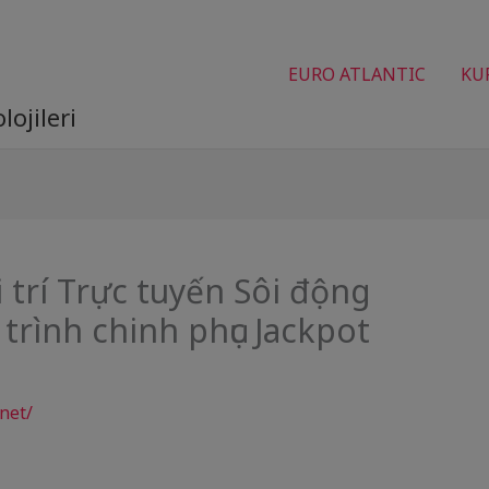
EURO ATLANTIC
KU
ojileri
 trí Trực tuyến Sôi động
trình chinh phục Jackpot
net/