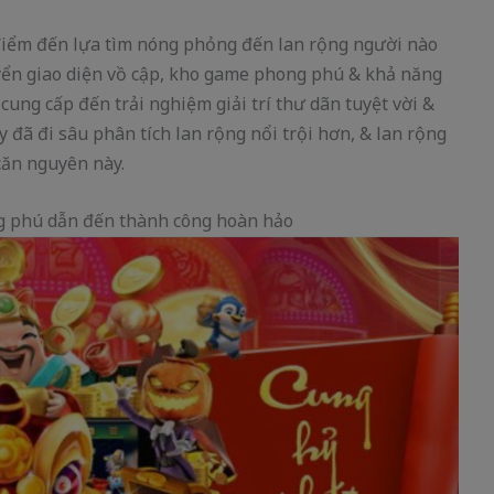
điểm đến lựa tìm nóng phỏng đến lan rộng người nào
yển giao diện vồ cập, kho game phong phú & khả năng
cung cấp đến trải nghiệm giải trí thư dãn tuyệt vời &
y đã đi sâu phân tích lan rộng nổi trội hơn, & lan rộng
 căn nguyên này.
ong phú dẫn đến thành công hoàn hảo