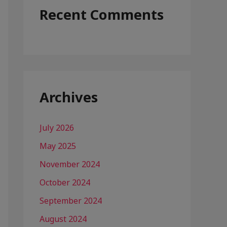
Recent Comments
Archives
July 2026
May 2025
November 2024
October 2024
September 2024
August 2024