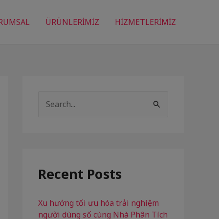
RUMSAL
ÜRÜNLERİMİZ
HİZMETLERİMİZ
S
e
a
r
c
Recent Posts
h
f
Xu hướng tối ưu hóa trải nghiệm
người dùng số cùng Nhà Phân Tích
o