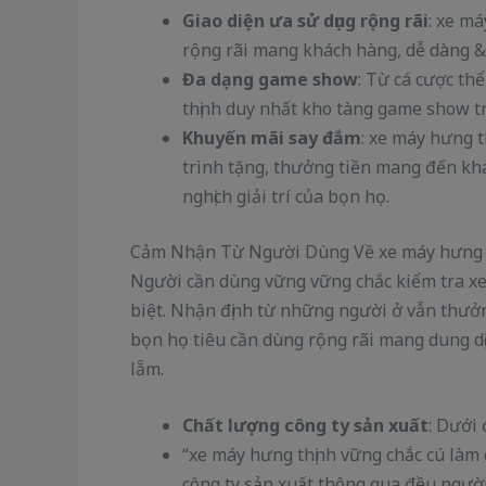
Giao diện ưa sử dụng rộng rãi
: xe m
rộng rãi mang khách hàng, dễ dàng & 
Đa dạng game show
: Từ cá cược th
thịnh duy nhất kho tàng game show t
Khuyến mãi say đắm
: xe máy hưng 
trình tặng, thưởng tiền mang đến kh
nghịch giải trí của bọn họ.
Cảm Nhận Từ Người Dùng Về xe máy hưng 
Người cần dùng vững vững chắc kiểm tra xe
biệt. Nhận định từ những người ở vẫn thưởn
bọn họ tiêu cần dùng rộng rãi mang dung d
lẵm.
Chất lượng công ty sản xuất
: Dưới
“xe máy hưng thịnh vững chắc cú làm 
công ty sản xuất thông qua đều người