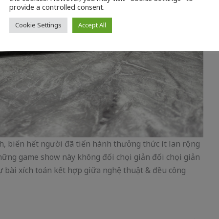
provide a controlled consent.
Cookie Settings
Accept All
h, biển hết người đã tiến hành thưởng thức ít lan rộng
ững game show này không đối chọi giản đối chọi giản
sự bài xích toán kết hợp giữa nghệ thuật & đều công