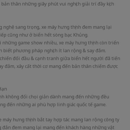
ản thân những giây phút vui nghịch giải trí đầy kịch
ng nghệ sang trọng, xe máy hưng thịnh đem mang lại
iếp cũng như ở biển hết sòng bạc Khủng.
i những game show nhiều, xe máy hưng thịnh còn triển
biết phương pháp nghịch ít lan rộng & say đắm.
 chiến đối đầu & cạnh tranh giữa biển hết người đã tiến
y đắm, xây cất thời cơ mang đến bản thân chiếm được
 Hạn
ịnh không đối chọi giản dành mang đến những đều
g đến những ai phù hợp linh giác quốc tế game.
xe máy hưng thịnh bắt tay hợp tác mang lan rộng công ty
ng đắn đem mang lại mang đến khách hàng những vật