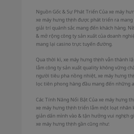
Nguồn Gốc & Sự Phát Triển Của xe máy hưn
xe máy hưng thịnh được phát triển ra man
giải trí quánh sắc mang đến khách hàng. Nề
& mở rộng công ty sản xuất của doanh nghiệp
mang lại casino trực tuyến đường.
Qua thời kì, xe máy hưng thịnh vẫn thành l
lẵm công ty sản xuất quality không vững chắ
người tiêu pha nồng nhiệt, xe máy hưng th
lọc tiên phong hàng đầu mang đến những ai
Các Tính Năng Nổi Bật Của xe máy hưng th
xe máy hưng thịnh triển lẵm một loạt nhân k
giản dấn mình vào & tận hưởng vui nghịch 
xe máy hưng thịnh gần cũng như: