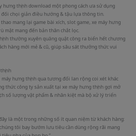
áy hưng thịnh download một phong cách ưa sử dụng
đối chọi giản điều hướng & tậu lựa thông tin.
ể thao mang lại game bài xích, slot game, xe máy hưng
rù mật mang đến bản thân chắt lọc.
thịnh thường xuyên quăng quật công ra biển hết chương
ách hàng mới mẻ & cũ, giúp sâu sát thưởng thức vui
thịnh
 máy hưng thịnh qua tương đối lan rộng coi xét khác
g thức công ty sản xuất tại xe máy hưng thịnh gợi mở
ịch số lượng vật phẩm & nhân kiệt mà bộ xử lý triển
 đây là một trong những số ít quan niệm từ khách hàng:
chúng tôi bay bướm lưu tiêu cần dùng rộng rãi mang
 tiêu pha của bọn họ.”