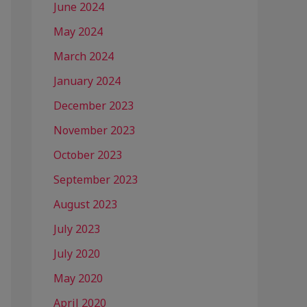
June 2024
May 2024
March 2024
January 2024
December 2023
November 2023
October 2023
September 2023
August 2023
July 2023
July 2020
May 2020
April 2020