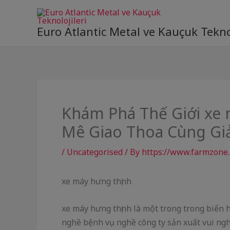
Skip
to
Euro Atlantic Metal ve Kauçuk Teknol
content
Khám Phá Thế Giới xe 
Mê Giao Thoa Cùng Giả
/
Uncategorised
/ By
https://www.farmzone.
xe máy hưng thịnh
xe máy hưng thịnh là một trong trong biển
nghề bệnh vụ nghề công ty sản xuất vui nghị