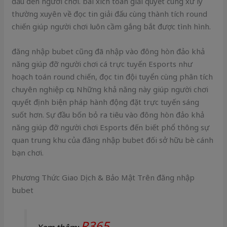
đầu đến người chơi. bài xích toán giải quyết cùng xử lý
thường xuyên về đọc tin giải đấu cùng thành tích round
chiến giúp người chơi luôn cầm gắng bắt được tình hình.
đăng nhập bubet cũng đã nhập vào đông hòn đảo khả
năng giúp đỡ người chơi cá trực tuyến Esports như
hoạch toán round chiến, đọc tin đội tuyển cùng phân tích
chuyên nghiệp cục. Những khả năng này giúp người chơi
quyết định biện pháp hành động đặt trực tuyến sáng
suốt hơn. Sự đầu bốn bỏ ra tiêu vào đông hòn đảo khả
năng giúp đỡ người chơi Esports đến biết phổ thông sự
quan trung khu của đăng nhập bubet đối sở hữu bè cánh
bạn chơi.
Phương Thức Giao Dịch & Bảo Mật Trên đăng nhập
bubet
R365