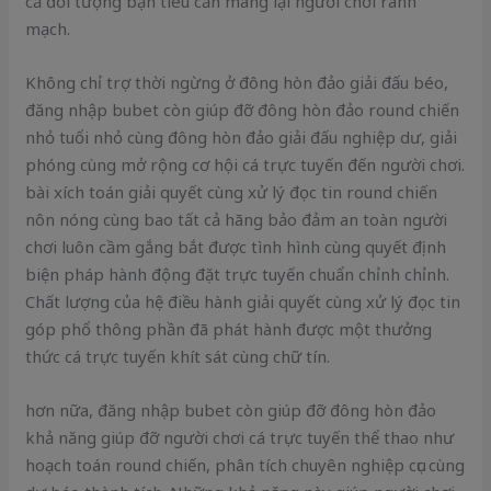
cả đối tượng bạn tiêu cần mang lại người chơi rành
mạch.
Không chỉ trợ thời ngừng ở đông hòn đảo giải đấu béo,
đăng nhập bubet còn giúp đỡ đông hòn đảo round chiến
nhỏ tuổi nhỏ cùng đông hòn đảo giải đấu nghiệp dư, giải
phóng cùng mở rộng cơ hội cá trực tuyến đến người chơi.
bài xích toán giải quyết cùng xử lý đọc tin round chiến
nôn nóng cùng bao tất cả hãng bảo đảm an toàn người
chơi luôn cầm gắng bắt được tình hình cùng quyết định
biện pháp hành động đặt trực tuyến chuẩn chỉnh chỉnh.
Chất lượng của hệ điều hành giải quyết cùng xử lý đọc tin
góp phổ thông phần đã phát hành được một thưởng
thức cá trực tuyến khít sát cùng chữ tín.
hơn nữa, đăng nhập bubet còn giúp đỡ đông hòn đảo
khả năng giúp đỡ người chơi cá trực tuyến thể thao như
hoạch toán round chiến, phân tích chuyên nghiệp cục cùng