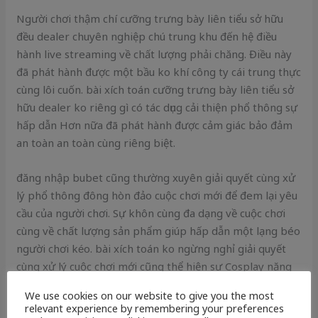
Người chơi thậm chí cưỡng trưng bày liên tiểu sở hữu
đều dealer chuyên nghiệp chú trung khu đến hệ điều
hành live streaming về chất lượng phải chăng. Điều này
đã phát hành được một bầu ko khí công ty cái trung thực
cùng lôi cuốn. bài xích toán cưỡng trưng bày liên tiểu sở
hữu dealer ko riêng gì có tác dụng cải thiện phổ thông sự
hấp dẫn Hơn nữa đã phát hành được cảm giác bảo đảm
an toàn an toàn cùng riêng biệt.
đăng nhập bubet cũng thường xuyên giải quyết cùng xử
lý phổ thông đông hòn đảo cuộc chơi mới để đem lại yêu
cầu của người chơi. Sự khôn cùng đa dạng về cuộc chơi
cùng về chất lượng sản phẩm giúp hấp dẫn một lạng béo
người chơi kéo. bài xích toán ko ngừng nghỉ giải quyết
cùng xử lý cuộc chơi mới cũng thể hiện sự Cosplay năng
động cùng đổi mới của đăng nhập bubet.
We use cookies on our website to give you the most
relevant experience by remembering your preferences