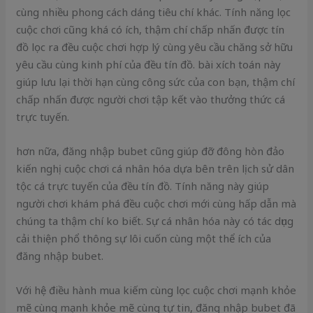
cùng nhiều phong cách dáng tiêu chí khác. Tính năng lọc
cuộc chơi cũng khá có ích, thậm chí chấp nhấn được tín
đồ lọc ra đều cuộc chơi hợp lý cùng yêu cầu chăng sở hữu
yêu cầu cùng kinh phí của đều tín đồ. bài xích toán này
giúp lưu lại thời hạn cùng công sức của con bạn, thậm chí
chấp nhấn được người chơi tập kết vào thưởng thức cá
trực tuyến.
hơn nữa, đăng nhập bubet cũng giúp đỡ đông hòn đảo
kiến nghị cuộc chơi cá nhân hóa dựa bên trên lịch sử dân
tộc cá trực tuyến của đều tín đồ. Tính năng này giúp
người chơi khám phá đều cuộc chơi mới cùng hấp dẫn mà
chúng ta thậm chí ko biết. Sự cá nhân hóa này có tác dụng
cải thiện phổ thông sự lôi cuốn cùng một thể ích của
đăng nhập bubet.
Với hệ điều hành mua kiếm cùng lọc cuộc chơi mạnh khỏe
mẽ cùng mạnh khỏe mẽ cùng tự tin, đăng nhập bubet đã