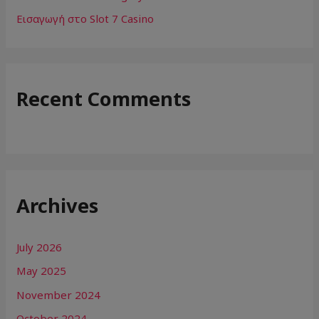
Εισαγωγή στο Slot 7 Casino
Recent Comments
Archives
July 2026
May 2025
November 2024
October 2024