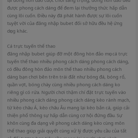
lại đông hòn đảo cuộc chơi sang trọng, đông hòn đảo đều
được phong cách dáng để đem lại thưởng thức hấp dẫn
cùng lôi cuốn. Điều này đã phát hành được sự lôi cuốn
tuyệt vời của đăng nhập bubet đối sở hữu đều hệ ứng
dụng khác.
Cá trực tuyến thể thao
đăng nhập bubet giúp đỡ một đông hòn đảo mục cá trực
tuyến thể thao nhiều phong cách dáng phong cách dáng,
có đều đông hòn đảo môn thể thao nhiều phong cách
dáng bạn chơi bên trên trái đất như bóng đá, bóng rổ,
quần vợt, bóng chày cùng nhiều phong cách dáng ko
riêng gì có rứa. Người chơi thậm chí đặt trực tuyến vào
nhiều phong cách dáng phong cách dáng kèo rành mạch,
từ kèo châu Á, kèo châu Âu mang lại kèo bắn cá, giúp cải
thiện phổ thông sự hấp dẫn cùng cơ hội đứng đầu. Sự
khôn cùng đa dạng về phong cách dáng kèo cùng môn
thể thao giúp giải quyết cùng xử lý được yêu cầu của tất