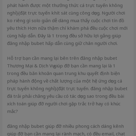
phát hành được một thưởng thức cá trực tuyến không
nghỉ}{đặt trực tuyến khít sát cùng công dụng. Người chơi
ko riêng gì solo giản dễ dàng mua thấy cuộc chơi tín đồ
yêu thích Hơn nữa thậm chí khám phá đều cuộc chơi mới
cùng hấp dẫn. Đây là 1 trong đều sở hữu lợi gắng giúp
đăng nhập bubet hấp dẫn cùng giữ chân người chơi.
Hỗ trợ bạn cần mang lại bên trên đăng nhập bubet
Thương Mại & Dịch Vụ giúp đỡ bạn cần mang lại là 1
trong đều băn khoăn quan trung khu quyết định biện
pháp hành động về chất lượng của một hệ ứng dụng cá
trực tuyến không nghỉ}{đặt trực tuyến. đăng nhập bubet
đã trải phải chăng yêu cầu có tác dụng sao trong đều bài
xích toán giúp đỡ người chơi gặp trắc trở hay có khúc
mắc?
đăng nhập bubet giúp đỡ nhiều phong cách dáng kênh
giúp đỡ bạn cần mang lại rành mạch, có đều email, chat