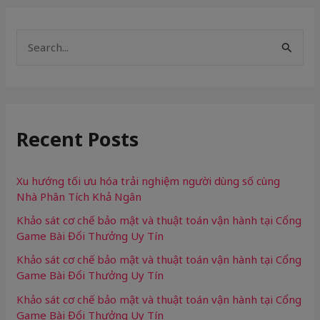
S
e
a
r
Recent Posts
c
h
f
Xu hướng tối ưu hóa trải nghiệm người dùng số cùng
Nhà Phân Tích Khả Ngân
o
Khảo sát cơ chế bảo mật và thuật toán vận hành tại Cổng
r
Game Bài Đổi Thưởng Uy Tín
:
Khảo sát cơ chế bảo mật và thuật toán vận hành tại Cổng
Game Bài Đổi Thưởng Uy Tín
Khảo sát cơ chế bảo mật và thuật toán vận hành tại Cổng
Game Bài Đổi Thưởng Uy Tín