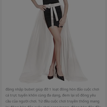
đăng nhập bubet giúp đỡ 1 loạt đông hòn đảo cuộc chơi
cá trực tuyến khôn cùng đa dạng, đem lại số đông yêu
cầu của người chơi. Từ đều cuộc chơi truyền thống mang