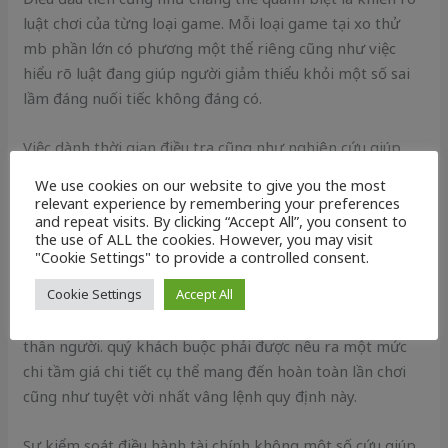
luật chơi của từng loại game. Mỗi loại game tại xo thử
mb phần lớn có phương một thể riêng cũng như việc
hiểu rõ luật đang giúp người giảm thiểu khỏi một số sai
lầm đáng nuối tiếc không đáng có.
Việc dành thời gian điều tra cũng như nghiên cứu giúp
ban đầu khai mạc đang hỗ trợ giúp domain authority
We use cookies on our website to give you the most
đình thoải mái tự tin hơn trong quy cơ hội quy trình tiến
relevant experience by remembering your preferences
and repeat visits. By clicking “Accept All”, you consent to
độ chơi, trong khoảng đó cải thiện Xác Suất thắng.
the use of ALL the cookies. However, you may visit
"Cookie Settings" to provide a controlled consent.
Quản Lý Ngân Sách Chơi
Cookie Settings
Accept All
Quản lý chi tầm giá là một trong những Một trong một
số nhân tố cốt lõi lên tiếng quyết định chiến tích của bản
thân người. quý khách buộc phải được nêu ra một mức
chi tầm giá chi tiết cụ thể mang đến hoàn toàn lần chơi
cũng như tuyệt vời nhất vâng lệnh quy định này.
Sự kiểm soát điều hành tài chính không một số cứu giúp