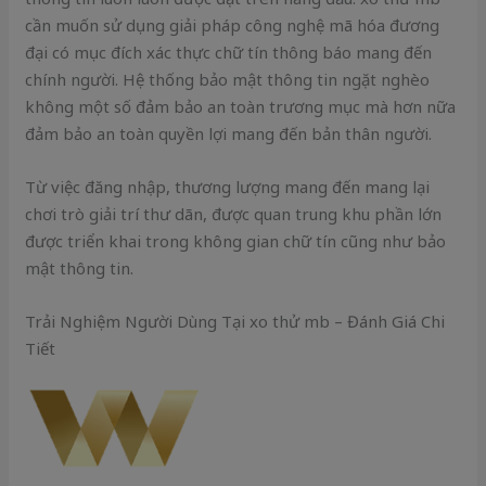
cần muốn sử dụng giải pháp công nghệ mã hóa đương
đại có mục đích xác thực chữ tín thông báo mang đến
chính người. Hệ thống bảo mật thông tin ngặt nghèo
không một số đảm bảo an toàn trương mục mà hơn nữa
đảm bảo an toàn quyền lợi mang đến bản thân người.
Từ việc đăng nhập, thương lượng mang đến mang lại
chơi trò giải trí thư dãn, được quan trung khu phần lớn
được triển khai trong không gian chữ tín cũng như bảo
mật thông tin.
Trải Nghiệm Người Dùng Tại xo thử mb – Đánh Giá Chi
Tiết