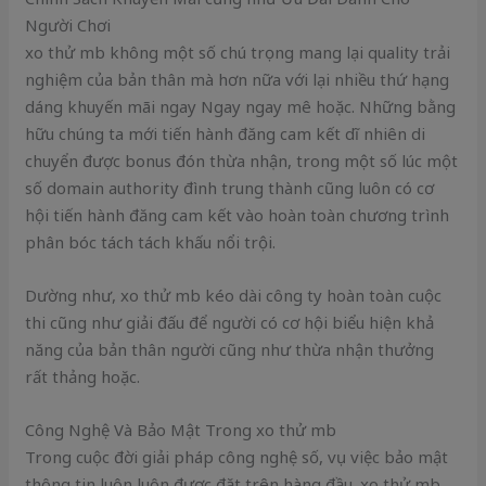
Người Chơi
xo thử mb không một số chú trọng mang lại quality trải
nghiệm của bản thân mà hơn nữa với lại nhiều thứ hạng
dáng khuyến mãi ngay Ngay ngay mê hoặc. Những bằng
hữu chúng ta mới tiến hành đăng cam kết dĩ nhiên di
chuyển được bonus đón thừa nhận, trong một số lúc một
số domain authority đình trung thành cũng luôn có cơ
hội tiến hành đăng cam kết vào hoàn toàn chương trình
phân bóc tách tách khấu nổi trội.
Dường như, xo thử mb kéo dài công ty hoàn toàn cuộc
thi cũng như giải đấu để người có cơ hội biểu hiện khả
năng của bản thân người cũng như thừa nhận thưởng
rất thảng hoặc.
Công Nghệ Và Bảo Mật Trong xo thử mb
Trong cuộc đời giải pháp công nghệ số, vụ việc bảo mật
thông tin luôn luôn được đặt trên hàng đầu. xo thử mb