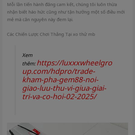
Mỗi lần tiến hành đăng cam kết, chúng tôi luôn thừa
nhận biết háo hức cũng như tận hưởng một số điều mới
mẻ mà căn nguyên này đem lại.
Các Chiến Lược Chơi Thắng Tại xo thử mb
Xem
https://luxxxwheelgro
thêm:
up.com/hdpro/trade-
kham-pha-gem88-noi-
giao-luu-thu-vi-giua-giai-
tri-va-co-hoi-02-2025/