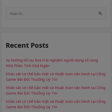
S
e
a
r
Recent Posts
c
h
f
Xu hướng tối ưu hóa trải nghiệm người dùng số cùng
Nhà Phân Tích Khả Ngân
o
Khảo sát cơ chế bảo mật và thuật toán vận hành tại Cổng
r
Game Bài Đổi Thưởng Uy Tín
:
Khảo sát cơ chế bảo mật và thuật toán vận hành tại Cổng
Game Bài Đổi Thưởng Uy Tín
Khảo sát cơ chế bảo mật và thuật toán vận hành tại Cổng
Game Bài Đổi Thưởng Uy Tín