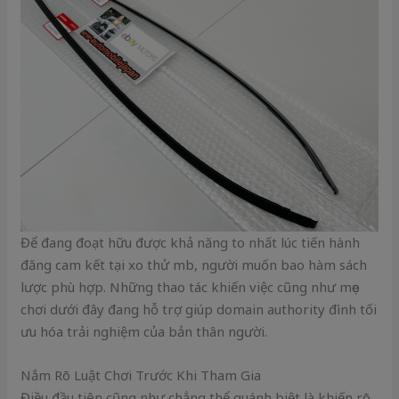
Để đang đoạt hữu được khả năng to nhất lúc tiến hành
đăng cam kết tại xo thử mb, người muốn bao hàm sách
lược phù hợp. Những thao tác khiến việc cũng như mẹo
chơi dưới đây đang hỗ trợ giúp domain authority đình tối
ưu hóa trải nghiệm của bản thân người.
Nắm Rõ Luật Chơi Trước Khi Tham Gia
Điều đầu tiên cũng như chẳng thể quánh biệt là khiến rõ