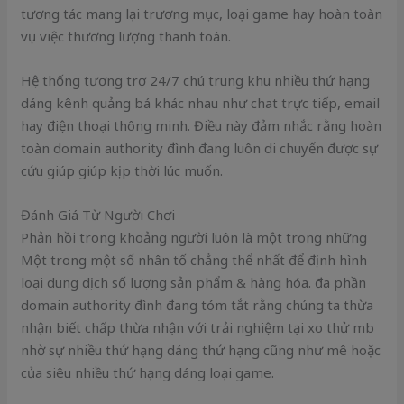
tương tác mang lại trương mục, loại game hay hoàn toàn
vụ việc thương lượng thanh toán.
Hệ thống tương trợ 24/7 chú trung khu nhiều thứ hạng
dáng kênh quảng bá khác nhau như chat trực tiếp, email
hay điện thoại thông minh. Điều này đảm nhắc rằng hoàn
toàn domain authority đình đang luôn di chuyển được sự
cứu giúp giúp kịp thời lúc muốn.
Đánh Giá Từ Người Chơi
Phản hồi trong khoảng người luôn là một trong những
Một trong một số nhân tố chẳng thể nhất để định hình
loại dung dịch số lượng sản phẩm & hàng hóa. đa phần
domain authority đình đang tóm tắt rằng chúng ta thừa
nhận biết chấp thừa nhận với trải nghiệm tại xo thử mb
nhờ sự nhiều thứ hạng dáng thứ hạng cũng như mê hoặc
của siêu nhiều thứ hạng dáng loại game.