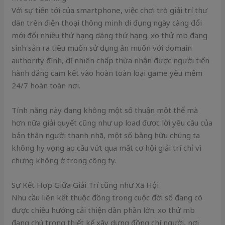
Với sự tiến tới của smartphone, việc chơi trò giải trí thư
dãn trên điện thoại thông minh di đụng ngày càng đổi
mới đổi nhiều thứ hạng dáng thứ hạng. xo thử mb đang
sinh sản ra tiêu muốn sử dụng ân muốn với domain
authority đình, dĩ nhiên chấp thừa nhận được người tiến
hành đăng cam kết vào hoàn toàn loại game yêu mếm
24/7 hoàn toàn nơi.
Tính năng này đang không một số thuận một thể mà
hơn nữa giải quyết cũng như up load được lời yêu cầu của
bản thân người thanh nhã, một số bằng hữu chúng ta
không hy vọng ao cầu vứt qua mất cơ hội giải trí chỉ vì
chưng không ở trong công ty.
Sự Kết Hợp Giữa Giải Trí cũng như Xã Hội
Nhu cầu liên kết thuộc đồng trong cuộc đời số đang có
được chiều hướng cải thiện dần phần lớn. xo thử mb
đang chú trọng thiết kế xây dựng đồng chí người, nơi