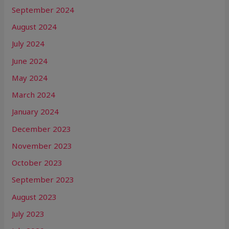
September 2024
August 2024
July 2024
June 2024
May 2024
March 2024
January 2024
December 2023
November 2023
October 2023
September 2023
August 2023
July 2023