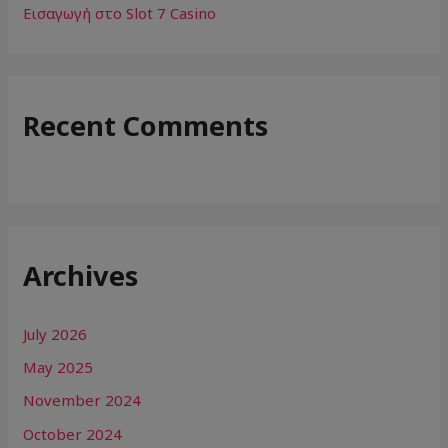
Εισαγωγή στο Slot 7 Casino
Recent Comments
Archives
July 2026
May 2025
November 2024
October 2024