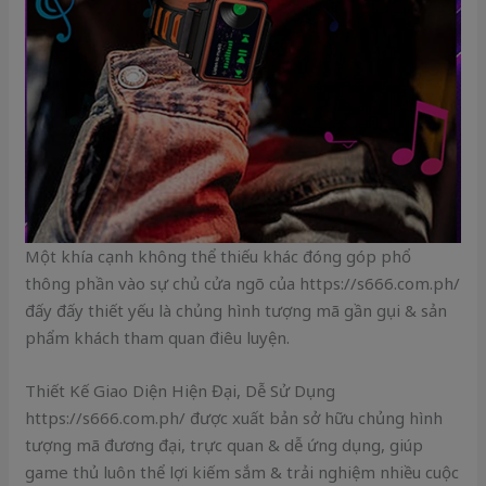
Một khía cạnh không thể thiếu khác đóng góp phổ
thông phần vào sự chủ cửa ngõ của https://s666.com.ph/
đấy đấy thiết yếu là chủng hình tượng mã gần gụi & sản
phẩm khách tham quan điêu luyện.
Thiết Kế Giao Diện Hiện Đại, Dễ Sử Dụng
https://s666.com.ph/ được xuất bản sở hữu chủng hình
tượng mã đương đại, trực quan & dễ ứng dụng, giúp
game thủ luôn thể lợi kiếm sắm & trải nghiệm nhiều cuộc