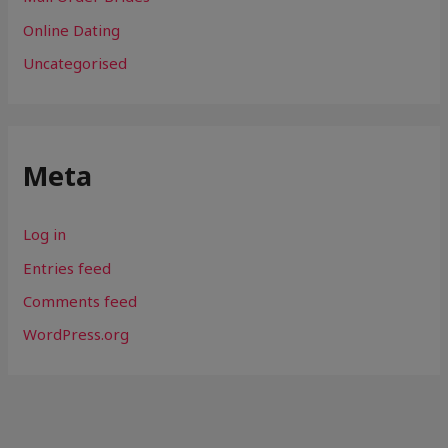
Online Dating
Uncategorised
Meta
Log in
Entries feed
Comments feed
WordPress.org