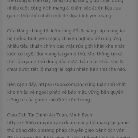
trẻ trung & tràn đầy năng lượng cũng giúp chặn đứng
nhiều cuộc công kích mạng & chăm sóc ác ôn liệu của
game thủ khỏi nhiều mối đe dọa bình yên mạng.
Cửa Hàng chúng tôi luôn ráng đổi & nâng cấp mang lại
hệ thống bình yên mạng chuyên nghiệp để cung ứng
nhiều tiêu chuẩn chỉnh bảo mật rứa giới khắt khe nhất,
kiên cố tuyệt đối mang lại game thủ. Mọi thông tin cá
thể của game thủ đông đảo được bảo mật khắt khe &
chưa được tiết lộ mang lại ngẫu nhiên bên thứ cha nào.
Bên cạnh đấy, https://s666.com.ph/ cũng tuân thủ khắt
khe nhiều vẻ ngoài pháp về bảo mật, vững bền quyền
riêng tư của game thủ được tôn trọng.
Giao Dịch Tài Chính An Toàn, Minh Bạch
https://s666.com.ph/ cam đoan mang tới mang lại game
thủ đông đảo phương pháp chuyển giao bệnh dịch vốn
đầu cơ bình yên, khác nhau & luôn thể nghi. Người nghịch