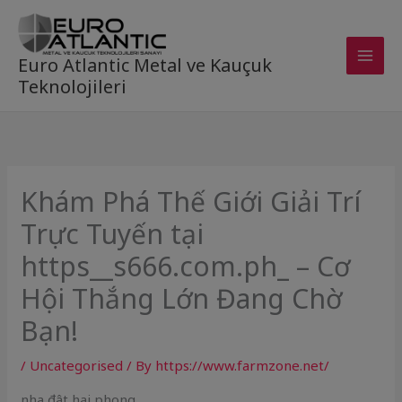
Skip
to
content
Euro Atlantic Metal ve Kauçuk
Teknolojileri
Khám Phá Thế Giới Giải Trí
Trực Tuyến tại
https__s666.com.ph_ – Cơ
Hội Thắng Lớn Đang Chờ
Bạn!
/
Uncategorised
/ By
https://www.farmzone.net/
nha đât hai phong