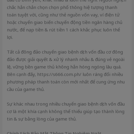
chắc hẳn chắn chọn chọn phổ thông hiệ tượng thanh
toán tuyệt vời, cũng như thẻ nguồn vốn vay, ví điện tử
hoặc chuyển giao biến chuyển động tiền ngân hàng chủ
nước, để nạp tiền & rút tiền 1 cách khắc phục luôn thể
lợi.
Tất cả đông đảo chuyển giao bệnh dịch vốn đầu cơ đông
đảo được giải quyết & xử lý nhanh nhảu & đúng vẻ ngoài
lệ, vững bền game thủ không hẳn hóng ngóng lâu quá.
Bên cạnh đấy, https://s666.com.ph/ luôn ráng đổi nhiều
phương pháp thanh toán còn mới nhất để cung ứng nhu
cầu của game thủ.
Sự khác nhau trong nhiều chuyển giao bệnh dịch vốn đầu
cơ là một khía cạnh không thể thiếu giúp tạo thành lòng
tin & sự bằng lòng của game thủ.
Chính Sách Bảo Mật Thông Tin Nghiêm Ngặt