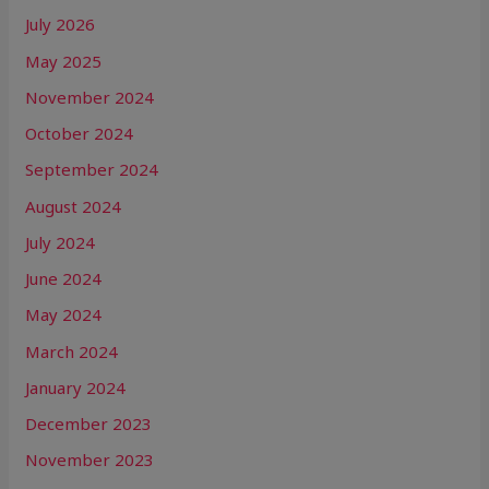
July 2026
May 2025
November 2024
October 2024
September 2024
August 2024
July 2024
June 2024
May 2024
March 2024
January 2024
December 2023
November 2023