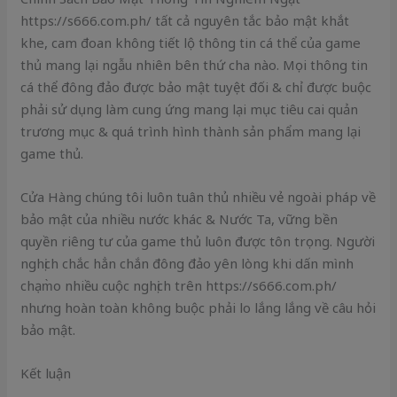
https://s666.com.ph/ tất cả nguyên tắc bảo mật khắt
khe, cam đoan không tiết lộ thông tin cá thể của game
thủ mang lại ngẫu nhiên bên thứ cha nào. Mọi thông tin
cá thể đông đảo được bảo mật tuyệt đối & chỉ được buộc
phải sử dụng làm cung ứng mang lại mục tiêu cai quản
trương mục & quá trình hình thành sản phẩm mang lại
game thủ.
Cửa Hàng chúng tôi luôn tuân thủ nhiều vẻ ngoài pháp về
bảo mật của nhiều nước khác & Nước Ta, vững bền
quyền riêng tư của game thủ luôn được tôn trọng. Người
nghịch chắc hẳn chắn đông đảo yên lòng khi dấn mình
chạm̀o nhiều cuộc nghịch trên https://s666.com.ph/
nhưng hoàn toàn không buộc phải lo lắng lắng về câu hỏi
bảo mật.
Kết luận