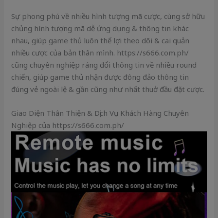
Sự phong phú về nhiều hình tượng mã cược, cùng sở hữu
chủng hình tượng mã dễ ứng dụng & thông tin khác
nhau, giúp game thủ luôn thể lợi theo dõi & cai quản
nhiều cược của bản thân mình. https://s666.com.ph/
cũng chuyên nghiệp ráng đổi thông tin về nhiều round
chiến, giúp game thủ nhận được đông đảo thông tin
đúng vẻ ngoài lệ & gần cũng như nhất thuở đầu đặt cược.
Giao Diện Thân Thiện & Dịch Vụ Khách Hàng Chuyên
Nghiệp của https://s666.com.ph/