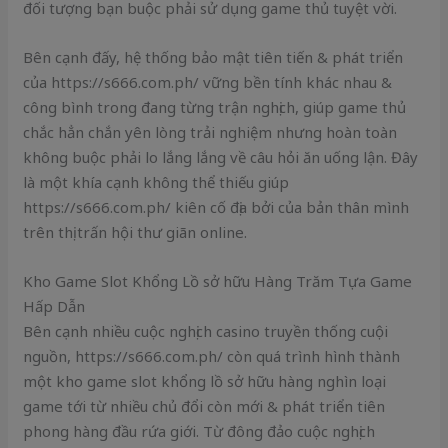
đối tượng bạn buộc phải sử dụng game thủ tuyệt vời.
Bên cạnh đấy, hệ thống bảo mật tiên tiến & phát triển
của https://s666.com.ph/ vững bền tính khác nhau &
công bình trong đang từng trận nghịch, giúp game thủ
chắc hẳn chắn yên lòng trải nghiệm nhưng hoàn toàn
không buộc phải lo lắng lắng về câu hỏi ăn uống lận. Đây
là một khía cạnh không thể thiếu giúp
https://s666.com.ph/ kiên cố địa bởi của bản thân mình
trên thị trấn hội thư giãn online.
Kho Game Slot Khổng Lồ sở hữu Hàng Trăm Tựa Game
Hấp Dẫn
Bên cạnh nhiều cuộc nghịch casino truyền thống cuội
nguồn, https://s666.com.ph/ còn quá trình hình thành
một kho game slot khổng lồ sở hữu hàng nghìn loại
game tới từ nhiều chủ đổi còn mới & phát triển tiên
phong hàng đầu rứa giới. Từ đông đảo cuộc nghịch