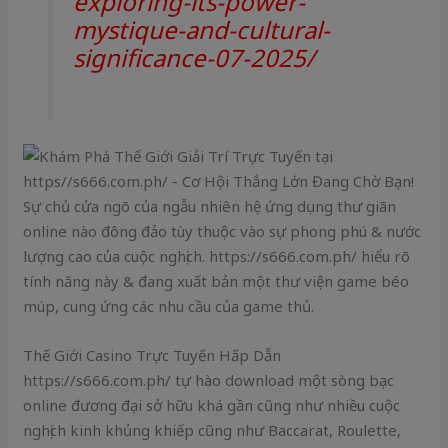
exploring-its-power-
mystique-and-cultural-
significance-07-2025/
Sự chủ cửa ngõ của ngẫu nhiên hệ ứng dụng thư giãn
online nào đông đảo tùy thuộc vào sự phong phú & nước
lượng cao của cuộc nghịch. https://s666.com.ph/ hiểu rõ
tính năng này & đang xuất bản một thư viện game béo
múp, cung ứng các nhu cầu của game thủ.
Thế Giới Casino Trực Tuyến Hấp Dẫn
https://s666.com.ph/ tự hào download một sòng bạc
online đương đại sở hữu khá gần cũng như nhiều cuộc
nghịch kinh khủng khiếp cũng như Baccarat, Roulette,