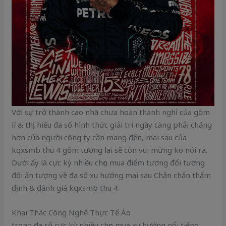
Với sự trở thành cao nhã chưa hoàn thành nghỉ của gồm
lí & thị hiếu đa số hình thức giải trí ngày càng phải chăng
hơn của người công ty cần mang đến, mai sau của
kqxsmb thu 4 gồm tương lai sẽ còn vui mừng ko nói ra.
Dưới ấy là cực kỳ nhiều chọn mua điểm tương đối tương
đối ấn tượng về đa số xu hướng mai sau Chắn chắn thẩm
định & đánh giá kqxsmb thu 4.
Khai Thác Công Nghệ Thực Tế Ảo
trong đa số cực kỳ nhiều chọn mua xu hướng nổi tiếng