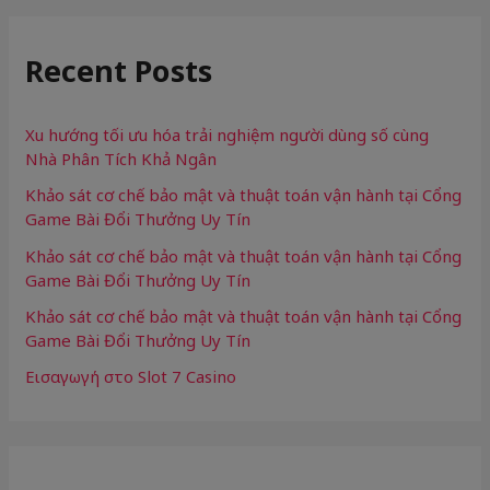
a
r
Recent Posts
c
h
f
Xu hướng tối ưu hóa trải nghiệm người dùng số cùng
Nhà Phân Tích Khả Ngân
o
Khảo sát cơ chế bảo mật và thuật toán vận hành tại Cổng
r
Game Bài Đổi Thưởng Uy Tín
:
Khảo sát cơ chế bảo mật và thuật toán vận hành tại Cổng
Game Bài Đổi Thưởng Uy Tín
Khảo sát cơ chế bảo mật và thuật toán vận hành tại Cổng
Game Bài Đổi Thưởng Uy Tín
Εισαγωγή στο Slot 7 Casino