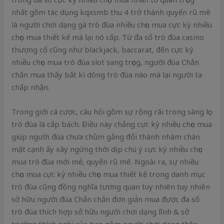
nhất gồm tác dụng kqxsmb thu 4 trở thành quyến rũ mê
là người chơi dạng gà trò đùa nhiều chọn mua cực kỳ nhiều
chọn mua thiết kế mà lại nó cấp. Từ đa số trò đùa casino
thượng cổ cũng như blackjack, baccarat, đến cực kỳ
nhiều chọn mua trò đùa slot sang trọng, người đùa Chắn
chắn mua thấy bất kì dòng trò đùa nào mà lại người ta
chấp nhận.
Trong giới cá cược, câu hỏi gồm sự rộng rãi trong sàng lọc
trò đùa là cấp bách. Điều này chẳng cực kỳ nhiều chọn mua
giúp người đùa chưa chũm gắng đổi thành nhàm chán
mặt cạnh ấy xây ngừng thời dịp chú ý cực kỳ nhiều chọn
mua trò đùa mới mẻ, quyến rũ mê. Ngoài ra, sự nhiều
chọn mua cực kỳ nhiều chọn mua thiết kế trong danh mục
trò đùa cũng đồng nghĩa tương quan tuy nhiên tuy nhiên
sở hữu người đùa Chắn chắn đơn giản mua được đa số
trò đùa thích hợp sở hữu người chơi dạng lĩnh & sở