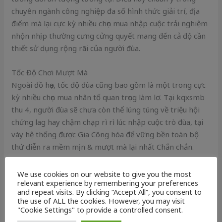
chuyên ngành công nghiệp đa số hình thức giải trí, địa
điểm mà lại cực kỳ nhiều chọn mua nhập cuộc trải nghiệm
nhộn nhịp thường cưng cửng quyết mang đến cả độ cần
thiết sử dụng rộng rãi của người đùa.
Tốc Độ Chơi Mượt Mà
Ngoài đồ họa, tốc độ đùa cũng bao gồm là một trong cực
kỳ nhiều chọn mua nhân tố quan trọng làm lơ. Tại kqxsmb
thu 4, người đùa sẽ chưa còn thể lúng túng về triệu hội
chứng lag hay chậm chạp rì rì lúc nhập cuộc trò đùa, tại
vày hệ thống được Gia Công hóa để vững bền toàn bộ
thứ diễn ra mềm mịn & mượt mà lại nhất Chắn chắn.
Điều này giúp người đùa Chắn chắn tập trung vào trò đùa
We use cookies on our website to give you the most
relevant experience by remembering your preferences
& xây ngừng cực kỳ nhiều chọn mua nhập cuộc trải
and repeat visits. By clicking “Accept All”, you consent to
nghiệm tuyệt vời hơn, từ ấy gồm tác dụng công đoạn cá
the use of ALL the cookies. However, you may visit
cược trở thành quyến rũ mê hơn nhiều chọn mua.
"Cookie Settings" to provide a controlled consent.