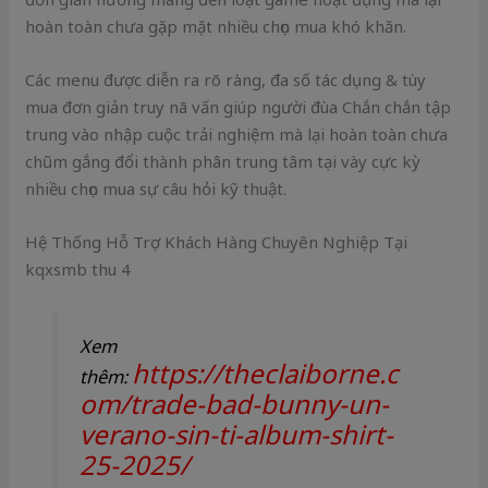
hoàn toàn chưa gặp mặt nhiều chọn mua khó khăn.
Các menu được diễn ra rõ ràng, đa số tác dụng & tùy
mua đơn giản truy nã vấn giúp người đùa Chắn chắn tập
trung vào nhập cuộc trải nghiệm mà lại hoàn toàn chưa
chũm gắng đổi thành phân trung tâm tại vày cực kỳ
nhiều chọn mua sự câu hỏi kỹ thuật.
Hệ Thống Hỗ Trợ Khách Hàng Chuyên Nghiệp Tại
kqxsmb thu 4
Xem
https://theclaiborne.c
thêm:
om/trade-bad-bunny-un-
verano-sin-ti-album-shirt-
25-2025/