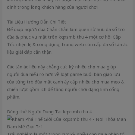
định trong lòng khách hàng của người chơi.
Tài Liệu Hướng Dẫn Chi Tiết
Để giúp người đùa Chắn chắn làm quen sở hữu đa số trò
đùa & phục vụ mặt trên kqxsmb thu 4 một cơ hội Cấp
Tốc nhẹn lẹ & công dụng, trang web còn cấp đa số tàn ác
liệu giải đáp cẩn thận.
Các tàn ác liệu này chẳng cực kỳ nhiều chọn mua giúp
người đùa hiểu rõ hơn về loạt game buổi bàn giao lưu
của từng trò đùa mặt cạnh ấy cấp nhiều chọn mua mẹo &
chiến lược gồm ích để tăng người chơi dạng lĩnh cống
phẩm.
Dùng thử Người Dùng Tại kqxsmb thu 4
Trải nghiệm là một trong cực kỳ nhiều chọn mua nhân tố