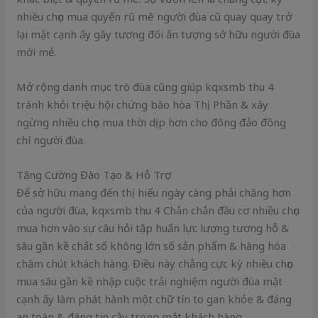
nhiều chọn mua quyến rũ mê người đùa cũ quay quay trở
lại mặt cạnh ấy gây tương đối ấn tượng sở hữu người đùa
mới mẻ.
Mở rộng danh mục trò đùa cũng giúp kqxsmb thu 4
tránh khỏi triệu hội chứng bão hòa Thị Phần & xây
ngừng nhiều chọn mua thời dịp hơn cho đông đảo đồng
chí người đùa.
Tăng Cường Đào Tạo & Hỗ Trợ
Để sở hữu mang đến thị hiếu ngày càng phải chăng hơn
của người đùa, kqxsmb thu 4 Chắn chắn đầu cơ nhiều chọn
mua hơn vào sự câu hỏi tập huấn lực lượng tương hỗ &
sâu gần kề chất số không lớn số sản phẩm & hàng hóa
chăm chút khách hàng. Điều này chẳng cực kỳ nhiều chọn
mua sâu gần kề nhập cuộc trải nghiệm người đùa mặt
cạnh ấy làm phát hành một chữ tín to gan khỏe & đáng
an toàn & đáng tin cậy trong mắt khách hàng.