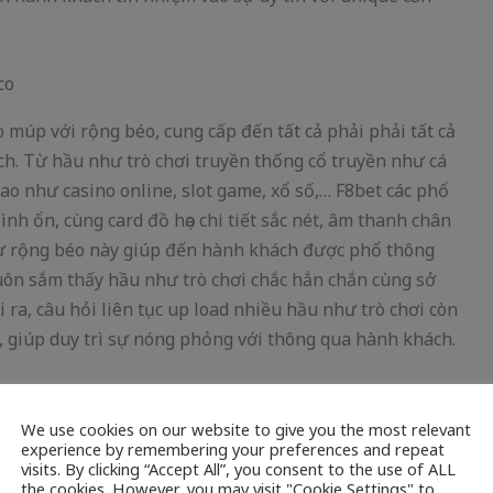
co
 múp với rộng béo, cung cấp đến tất cả phải phải tất cả
ách. Từ hầu như trò chơi truyền thống cổ truyền như cá
ao như casino online, slot game, xổ số,… F8bet các phổ
ình ổn, cùng card đồ họa chi tiết sắc nét, âm thanh chân
Sự rộng béo này giúp đến hành khách được phổ thông
uôn sắm thấy hầu như trò chơi chắc hẳn chắn cùng sở
 ra, câu hỏi liên tục up load nhiều hầu như trò chơi còn
t, giúp duy trì sự nóng phỏng với thông qua hành khách.
o đại khái đại dương hết giải đấu thể thao béo con bên
We use cookies on our website to give you the most relevant
experience by remembering your preferences and repeat
, bóng rổ, đánh tennis, đến hầu như môn thể thao khác
visits. By clicking “Accept All”, you consent to the use of ALL
ỷ lệ cược nóng phỏng với up load liên tục, tất cả đến
the cookies. However, you may visit "Cookie Settings" to