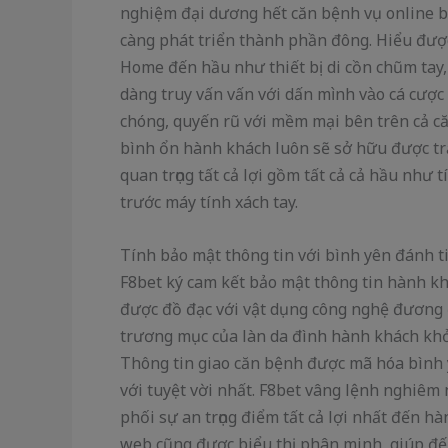
nghiệm đại dương hết căn bệnh vụ online bê
càng phát triển thành phần đông. Hiểu được
Home đến hầu như thiết bị di cồn chũm tay,
dàng truy vấn vấn với dấn mình vào cá cược
chóng, quyến rũ với mềm mại bên trên cả că
bình ổn hành khách luôn sẽ sở hữu được trả
quan trọng tất cả lợi gồm tất cả cả hầu như
trước máy tính xách tay.
Tính bảo mật thông tin với bình yên đánh t
F8bet ký cam kết bảo mật thông tin hành kh
được đồ đạc với vật dụng công nghệ đương 
trương mục của làn da đình hành khách khỏi
Thông tin giao căn bệnh được mã hóa bình y
với tuyệt vời nhất. F8bet vâng lệnh nghiêm 
phối sự an trọng điểm tất cả lợi nhất đến h
web cũng được biểu thị phân minh, giúp đế