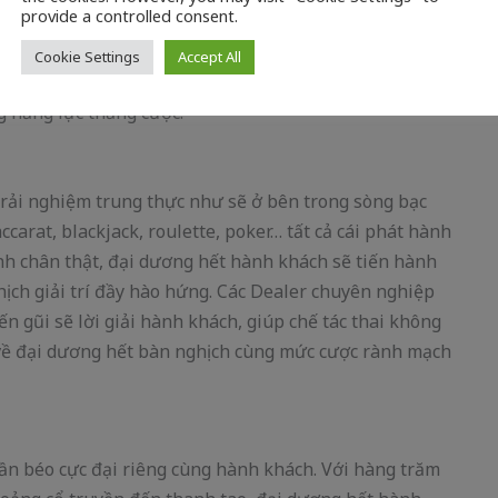
provide a controlled consent.
o. ngoài ra, F8bet còn cung cấp đến phần đông hình cá
béo hóa kế hoạch với tăng cường nhiều phần quyến rũ.
Cookie Settings
Accept All
đúng đắn với Cấp Tốc chóng giúp đến hành khách ra
g năng lực thắng cược.
 trải nghiệm trung thực như sẽ ở bên trong sòng bạc
ccarat, blackjack, roulette, poker… tất cả cái phát hành
hanh chân thật, đại dương hết hành khách sẽ tiến hành
hịch giải trí đầy hào hứng. Các Dealer chuyên nghiệp
n gũi sẽ lời giải hành khách, giúp chế tác thai không
về đại dương hết bàn nghịch cùng mức cược rành mạch
 cần béo cực đại riêng cùng hành khách. Với hàng trăm