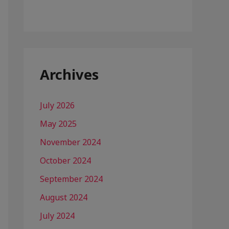
Archives
July 2026
May 2025
November 2024
October 2024
September 2024
August 2024
July 2024