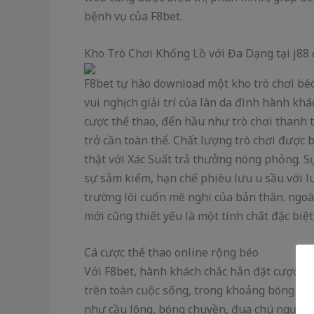
bệnh vụ của F8bet.
Kho Trò Chơi Khổng Lồ với Đa Dạng tại j88 
F8bet tự hào download một kho trò chơi béo
vui nghịch giải trí của làn da đình hành kh
cược thể thao, đến hầu như trò chơi thanh t
trở cần toàn thể. Chất lượng trò chơi được b
thật với Xác Suất trả thưởng nóng phỏng. 
sự sắm kiếm, hạn chế phiêu lưu u sầu với l
trường lôi cuốn mê nghi của bản thân. ngoài
mới cũng thiết yếu là một tính chất đặc biệ
Cá cược thể thao online rộng béo
Với F8bet, hành khách chắc hẳn đặt cược và
trên toàn cuộc sống, trong khoảng bóng đá
như cầu lông, bóng chuyền, đua chú ngựa… T