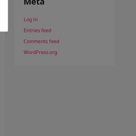
Meta
Log in
Entries feed
Comments feed
WordPress.org