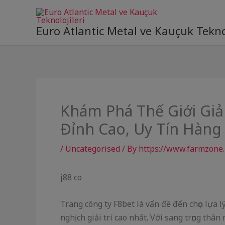
Skip
to
Euro Atlantic Metal ve Kauçuk Teknol
content
Khám Phá Thế Giới Giải 
Đỉnh Cao, Uy Tín Hàng
/
Uncategorised
/ By
https://www.farmzone.
j88 co
Trang công ty F8bet là vấn đề đến chọn lựa 
nghịch giải trí cao nhất. Với sang trọng thân