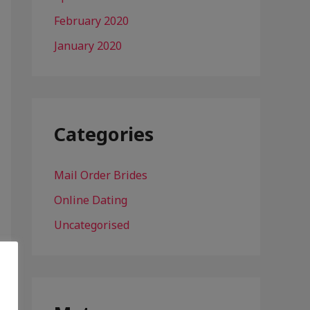
February 2020
January 2020
Categories
Mail Order Brides
Online Dating
Uncategorised