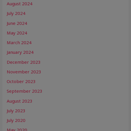
August 2024
July 2024
June 2024
May 2024
March 2024
January 2024
December 2023
November 2023
October 2023
September 2023
August 2023
July 2023
July 2020
May 2020