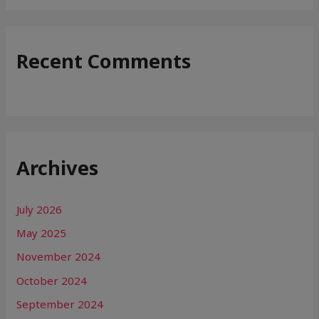
Recent Comments
Archives
July 2026
May 2025
November 2024
October 2024
September 2024