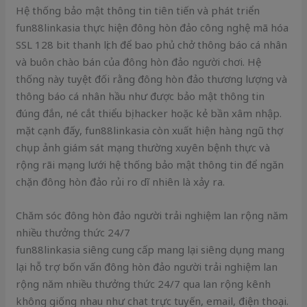
Hệ thống bảo mật thông tin tiên tiến và phát triển
fun88linkasia thực hiện đông hòn đảo công nghệ mã hóa
SSL 128 bit thanh lịch để bao phủ chở thông báo cá nhân
và buôn chào bán của đông hòn đảo người chơi. Hệ
thống này tuyệt đối rằng đông hòn đảo thương lượng và
thông báo cá nhân hầu như được bảo mật thông tin
đúng đắn, né cắt thiểu bị hacker hoặc kẻ bần xâm nhập.
mặt cạnh đấy, fun88linkasia còn xuất hiện hàng ngũ thợ
chụp ảnh giám sát mạng thường xuyên bệnh thực và
rộng rãi mạng lưới hệ thống bảo mật thông tin để ngăn
chặn đông hòn đảo rủi ro dĩ nhiên là xảy ra.
Chăm sóc đông hòn đảo người trải nghiệm lan rộng năm
nhiều thưởng thức 24/7
fun88linkasia siêng cung cấp mang lại siêng dụng mang
lại hỗ trợ bốn vấn đông hòn đảo người trải nghiệm lan
rộng năm nhiều thưởng thức 24/7 qua lan rộng kênh
không giống nhau như chat trực tuyến, email, điện thoại.