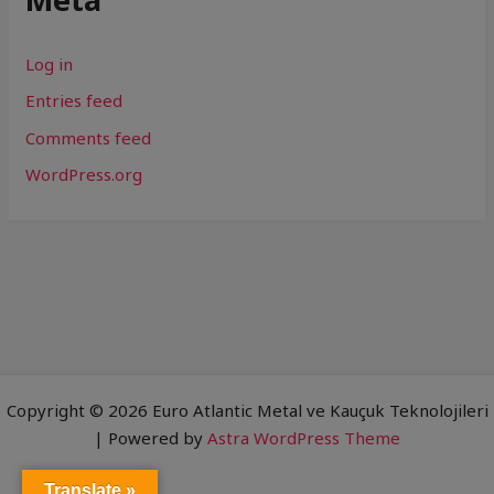
Log in
Entries feed
Comments feed
WordPress.org
Copyright © 2026 Euro Atlantic Metal ve Kauçuk Teknolojileri
| Powered by
Astra WordPress Theme
Translate »