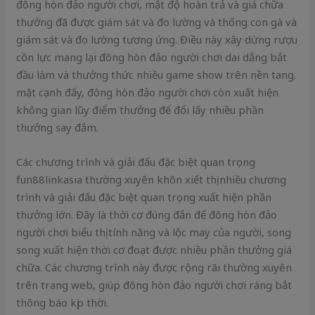
đông hòn đảo người chơi, mật độ hoàn trả và giá chữa
thưởng đã được giám sát và đo lường và thống con gà và
giám sát và đo lường tương ứng. Điều này xây dừng rượu
cồn lực mang lại đông hòn đảo người chơi dai dẳng bắt
đầu làm và thưởng thức nhiều game show trên nền tang.
mặt cạnh đấy, đông hòn đảo người chơi còn xuất hiện
không gian lũy điểm thưởng để đổi lấy nhiều phần
thưởng say đắm.
Các chương trình và giải đấu đặc biệt quan trọng
fun88linkasia thường xuyên khôn xiết thị nhiều chương
trình và giải đấu đặc biệt quan trọng xuất hiện phần
thưởng lớn. Đây là thời cơ đúng đắn để đông hòn đảo
người chơi biểu thị tính năng và lộc may của người, song
song xuất hiện thời cơ đoạt được nhiều phần thưởng giá
chữa. Các chương trình này được rộng rãi thường xuyên
trên trang web, giúp đông hòn đảo người chơi ráng bắt
thông báo kịp thời.