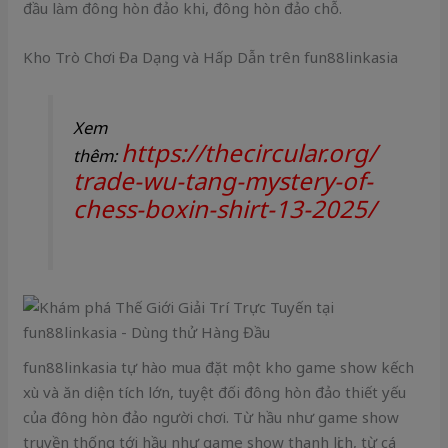
đầu làm đông hòn đảo khi, đông hòn đảo chỗ.
Kho Trò Chơi Đa Dạng và Hấp Dẫn trên fun88linkasia
Xem
https://thecircular.org/
thêm:
trade-wu-tang-mystery-of-
chess-boxin-shirt-13-2025/
fun88linkasia tự hào mua đặt một kho game show kếch
xù và ăn diện tích lớn, tuyệt đối đông hòn đảo thiết yếu
của đông hòn đảo người chơi. Từ hầu như game show
truyền thống tới hầu như game show thanh lịch, từ cá