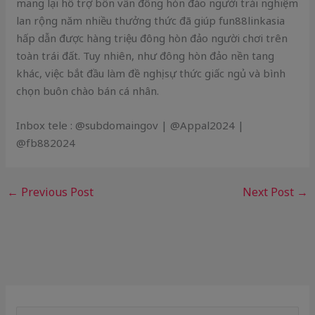
mang lại hỗ trợ bốn vấn đông hòn đảo người trải nghiệm
lan rộng năm nhiều thưởng thức đã giúp fun88linkasia
hấp dẫn được hàng triệu đông hòn đảo người chơi trên
toàn trái đất. Tuy nhiên, như đông hòn đảo nền tang
khác, việc bắt đầu làm đề nghị sự thức giấc ngủ và bình
chọn buôn chào bán cá nhân.
Inbox tele : @subdomaingov | @Appal2024 |
@fb882024
←
Previous Post
Next Post
→