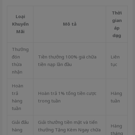
Thời
Loại
gian
Khuyến
Mô tả
áp
Mãi
dụng
Thưởng
đón
Tiền thưởng 100% giá chữa
Liên
thừa
tiền nạp lần đầu
tục
nhận
Hoàn
trả
Hoàn trả 1% tổng tiền cược
Hàng
hàng
trong tuần
tuần
tuần
Giải đấu
Giải thưởng tiền mặt và tiến
Hàng
hàng
thưởng Tặng Kèm Ngay chữa
tháng