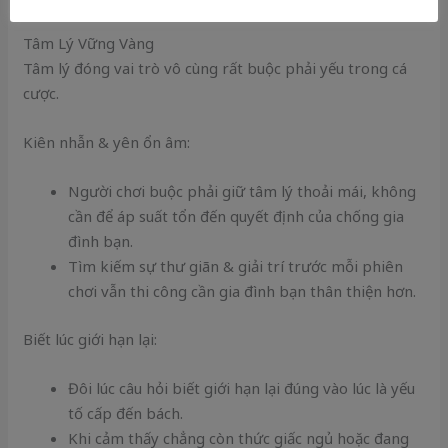
Tâm Lý Vững Vàng
Tâm lý đóng vai trò vô cùng rất buộc phải yếu trong cá
cược.
Kiên nhẫn & yên ổn âm:
Người chơi buộc phải giữ tâm lý thoải mái, không
cần để áp suất tổn đến quyết định của chống gia
đình bạn.
Tìm kiếm sự thư giãn & giải trí trước mỗi phiên
chơi vẫn thi công cần gia đình bạn thân thiện hơn.
Biết lúc giới hạn lại:
Đôi lúc câu hỏi biết giới hạn lại đúng vào lúc là yếu
tố cấp đến bách.
Khi cảm thấy chẳng còn thức giấc ngủ hoặc đang