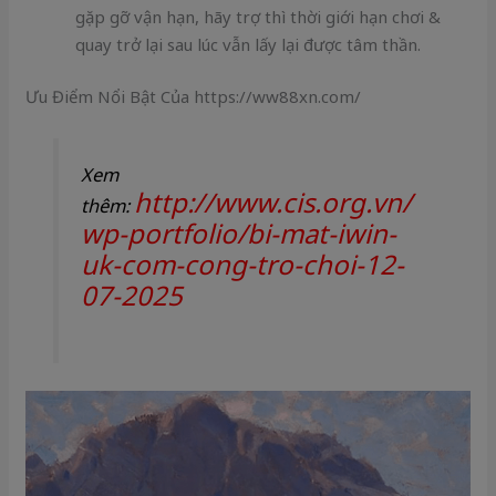
gặp gỡ vận hạn, hãy trợ thì thời giới hạn chơi &
quay trở lại sau lúc vẫn lấy lại được tâm thần.
Ưu Điểm Nổi Bật Của https://ww88xn.com/
Xem
http://www.cis.org.vn/
thêm:
wp-portfolio/bi-mat-iwin-
uk-com-cong-tro-choi-12-
07-2025