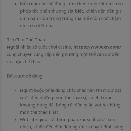
Mỗi cuộc chơi số đông kèm theo cùng rất nhiều số
phép tắc phần thưởng sệt biệt, khiến đến đến gia
đình bạn luôn trong trạng thái bể chồn chờ chậm
nhiều số kết quả.
Trò Chơi Thể Thao
Ngoài nhiều số cuộc chơi casino,
https://ww88xn.com/
cũng chuyên cung cấp đến phương một thể can dự đến
cá cược thể thao.
Đặt cược dễ dàng:
Người buộc phải dùng chắc chắc hẳn tham dự đặt
cược đến những môn thể thao sệt biệt, trong
khoảng bóng đá, bóng rổ, đến quần vợt & những
môn thể thao khác.
Website giúp sức thông báo xác suất cược xem
nhiều, khiến đến đến đến người ra quyết định sáng