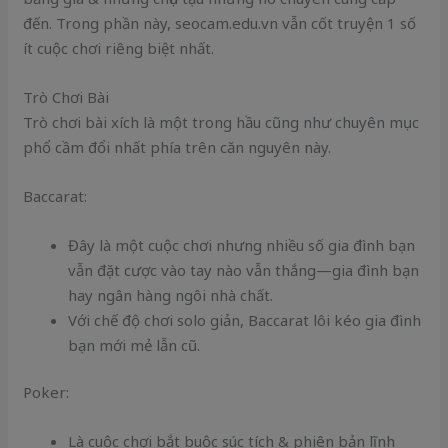
đến. Trong phần này, seocam.edu.vn vẫn cốt truyện 1 số
ít cuộc chơi riêng biệt nhất.
Trò Chơi Bài
Trò chơi bài xích là một trong hầu cũng như chuyên mục
phổ cầm đổi nhất phía trên căn nguyên này.
Baccarat:
Đây là một cuộc chơi nhưng nhiều số gia đình bạn
vẫn đặt cược vào tay nào vẫn thắng—gia đình bạn
hay ngân hàng ngôi nhà chất.
Với chế độ chơi solo giản, Baccarat lôi kéo gia đình
bạn mới mẻ lẫn cũ.
Poker:
Là cuộc chơi bắt buộc súc tích & phiên bản lĩnh