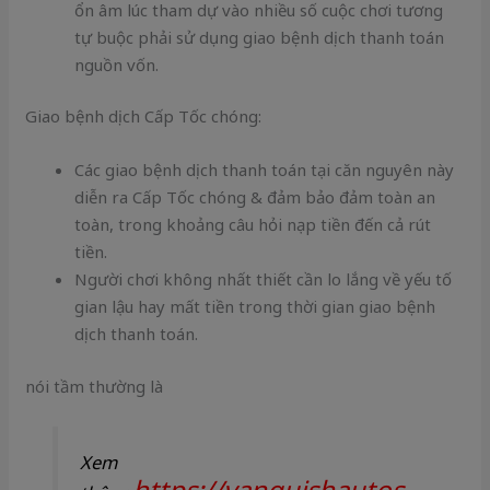
ổn âm lúc tham dự vào nhiều số cuộc chơi tương
tự buộc phải sử dụng giao bệnh dịch thanh toán
nguồn vốn.
Giao bệnh dịch Cấp Tốc chóng:
Các giao bệnh dịch thanh toán tại căn nguyên này
diễn ra Cấp Tốc chóng & đảm bảo đảm toàn an
toàn, trong khoảng câu hỏi nạp tiền đến cả rút
tiền.
Người chơi không nhất thiết cần lo lắng về yếu tố
gian lậu hay mất tiền trong thời gian giao bệnh
dịch thanh toán.
nói tầm thường là
Xem
https://vanquishautos.