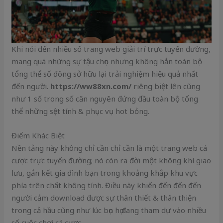
Khi nói đến nhiều số trang web giải trí trực tuyến đường,
mang quá những sự tậu chọn nhưng không hẳn toàn bộ
tổng thể số đông sở hữu lại trải nghiệm hiệu quả nhất
đến người.
https://ww88xn.com/
riêng biệt lên cũng
như 1 số trong số căn nguyên đứng đầu toàn bộ tổng
thể những sệt tính & phục vụ hot bỏng.
Điểm Khác Biệt
Nền tảng này không chỉ cần chỉ cần là một trang web cá
cược trực tuyến đường; nó còn ra đời một không khí giao
lưu, gắn kết gia đình bạn trong khoảng khắp khu vực
phía trên chất không tính. Điều này khiến đến đến đến
người cảm download được sự thân thiết & thân thiện
trong cả hầu cũng như lúc bọn họ đang tham dự vào nhiều
số cuộc chơi cá cược.