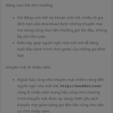
Đăng cam kết dìm thưởng:
Khi đăng cam kết tài khoản mới mẻ, nhiều số gia
đình bạn vẫn download được những khuyến mại
hot bỏng cũng như tiền thưởng gửi lần đầu, không
lấy phí tổn cược.
Điều này giúp người ngôi nhà mới mẻ dễ dàng
buổi đầu hành trình chơi game của chống gia đình
bạn.
Khuyến mãi lê nhiều năm:
Ngoài hầu cũng như khuyến mại chiếm riêng đến
người ngôi nhà mới mẻ,
https://ww88xn.com/
cũng lê nhiều năm mang hầu cũng như chương
trình khuyễn mãi được áp dụng thiết yếu sách
khuyến mại giảm bảng giá đến hầu cũng như dân
cư chơi nhiều năm.