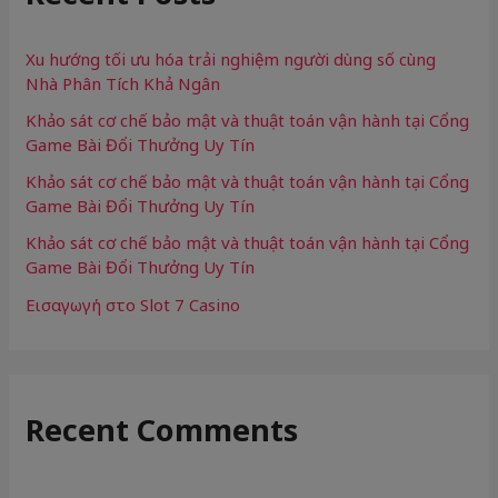
h
f
Xu hướng tối ưu hóa trải nghiệm người dùng số cùng
Nhà Phân Tích Khả Ngân
o
Khảo sát cơ chế bảo mật và thuật toán vận hành tại Cổng
r
Game Bài Đổi Thưởng Uy Tín
:
Khảo sát cơ chế bảo mật và thuật toán vận hành tại Cổng
Game Bài Đổi Thưởng Uy Tín
Khảo sát cơ chế bảo mật và thuật toán vận hành tại Cổng
Game Bài Đổi Thưởng Uy Tín
Εισαγωγή στο Slot 7 Casino
Recent Comments