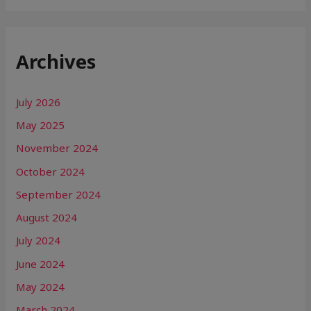
Archives
July 2026
May 2025
November 2024
October 2024
September 2024
August 2024
July 2024
June 2024
May 2024
March 2024