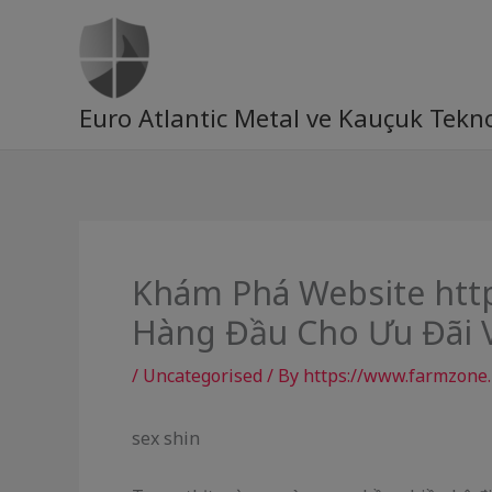
Skip
to
content
Euro Atlantic Metal ve Kauçuk Teknol
Khám Phá Website htt
Hàng Đầu Cho Ưu Đãi 
/
Uncategorised
/ By
https://www.farmzone.
sex shin