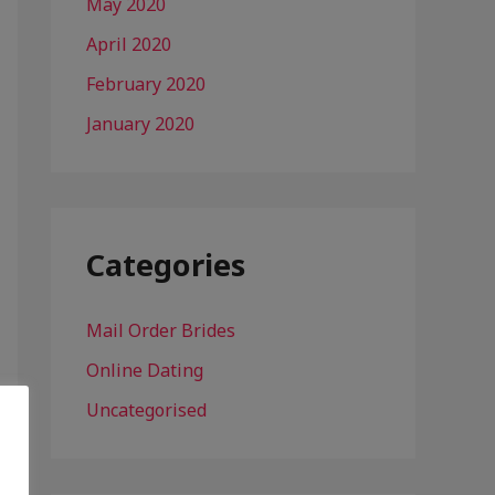
May 2020
April 2020
February 2020
January 2020
Categories
Mail Order Brides
Online Dating
Uncategorised