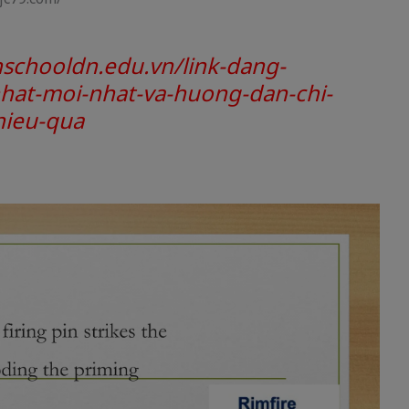
hschooldn.edu.vn/link-dang-
nhat-moi-nhat-va-huong-dan-chi-
-hieu-qua