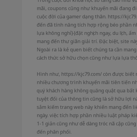
Trong cuộc đời khoa học số tăng cao như v
mãi, coupons cũng như khuyến mãi đang đi
cuộc đời của gamer dạng thân. https://kjc
đến đã tính năng tích hợp rộng béo phần n
lựa không nghỉ}{đặt nghịch ngay, du lịch, 
mang đến thư giãn giải trí. Đặc biệt, site
Ngoài ra là kẻ quen biết chúng ta cần mang
cách thức sở hữu chọn cũng như lựa lựa th
Hình như, https://kjc79.com/ còn được biết
nhiều chương trình khuyến mãi tiên tiến n
quý khách hàng không quăng quật qua bất k
tuyệt đối của thông tin cũng là sở hữu lợi
sắm kiếm trang web này khiến mang đến l
ngày. việc tích hợp phần nhiều luật pháp ki
1-1 giản cũng như dễ dàng tróc nã cập cũn
đến phân phối.