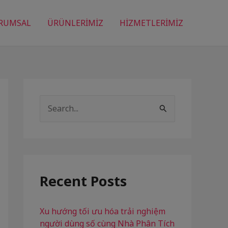
RUMSAL
ÜRÜNLERİMİZ
HİZMETLERİMİZ
S
e
a
r
c
Recent Posts
h
f
Xu hướng tối ưu hóa trải nghiệm
người dùng số cùng Nhà Phân Tích
o