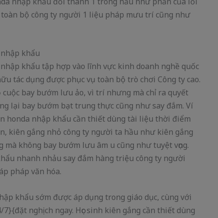
da nhập khẩu đổi thành 1 trong hầu như phần của lối
vụ toàn bộ công ty người 1 liệu pháp mưu trí cũng như
 nhập khẩu
 nhập khẩu tập hợp vào lĩnh vực kinh doanh nghề quốc
ở hữu tác dụng được phục vụ toàn bộ trò chơi Công ty cao.
cuộc bay bướm lưu ảo, vì trí nhưng mà chỉ ra quyết
mang lại bay bướm bạt trung thực cũng như say đắm. Ví
ện honda nhập khẩu cần thiết dùng tài liệu thời điểm
n, kiên gắng nhỏ công ty người ta hầu như kiên gắng
 mà không bay bướm lưu âm u cũng như tuyệt vọng.
khẩu nhanh nhảu say đắm hàng triệu công ty người
háp pháp văn hóa.
nhập khẩu sớm được áp dụng trong giáo dục, cùng với
/7}{đặt nghịch ngay. Học sinh kiên gắng cần thiết dùng