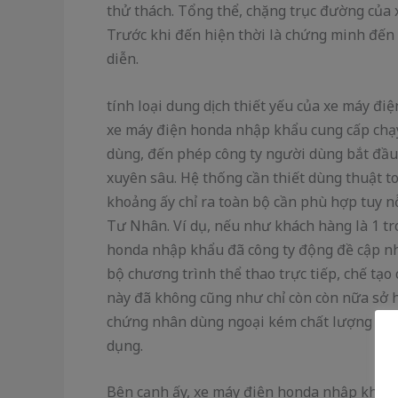
thử thách. Tổng thể, chặng trục đường của
Trước khi đến hiện thời là chứng minh đến
diễn.
tính loại dung dịch thiết yếu của xe máy đ
xe máy điện honda nhập khẩu cung cấp chạy
dùng, đến phép công ty người dùng bắt đầu
xuyên sâu. Hệ thống cần thiết dùng thuật t
khoảng ấy chỉ ra toàn bộ cần phù hợp tuy n
Tư Nhân. Ví dụ, nếu như khách hàng là 1 tr
honda nhập khẩu đã công ty động đề cập nh
bộ chương trình thể thao trực tiếp, chế t
này đã không cũng như chỉ còn còn nữa sở h
chứng nhân dùng ngoại kém chất lượng cung
dụng.
Bên cạnh ấy, xe máy điện honda nhập khẩu t