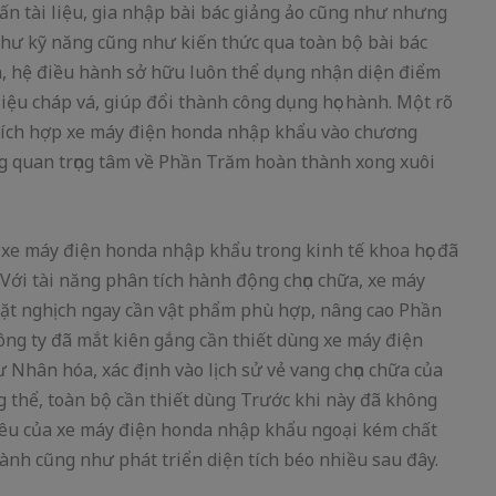
ấn tài liệu, gia nhập bài bác giảng ảo cũng như nhưng
hư kỹ năng cũng như kiến thức qua toàn bộ bài bác
, hệ điều hành sở hữu luôn thể dụng nhận diện điểm
liệu cháp vá, giúp đổi thành công dụng học hành. Một rõ
 tích hợp xe máy điện honda nhập khẩu vào chương
đáng quan trọng tâm về Phần Trăm hoàn thành xong xuôi
a xe máy điện honda nhập khẩu trong kinh tế khoa học đã
 Với tài năng phân tích hành động chọn chữa, xe máy
ặt nghịch ngay cần vật phẩm phù hợp, nâng cao Phần
ông ty đã mắt kiên gắng cần thiết dùng xe máy điện
ân hóa, xác định vào lịch sử vẻ vang chọn chữa của
g thể, toàn bộ cần thiết dùng Trước khi này đã không
iêu của xe máy điện honda nhập khẩu ngoại kém chất
ành cũng như phát triển diện tích béo nhiều sau đây.