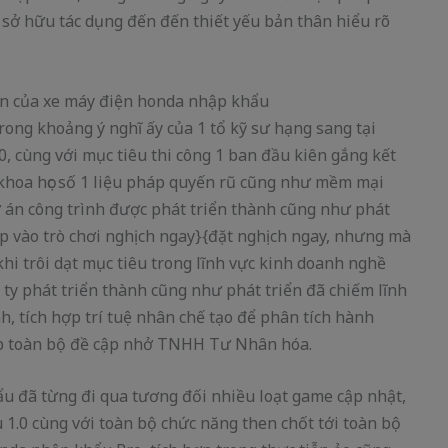
 sở hữu tác dụng đến đến thiết yếu bản thân hiểu rõ
iển của xe máy điện honda nhập khẩu
ong khoảng ý nghĩ ấy của 1 tổ kỹ sư hạng sang tại
, cùng với mục tiêu thi công 1 ban đầu kiên gắng kết
t khoa học số 1 liệu pháp quyến rũ cũng như mềm mại
án công trình được phát triển thành cũng như phát
ợp vào trò chơi nghịch ngay}{đặt nghịch ngay, nhưng mà
i trôi dạt mục tiêu trong lĩnh vực kinh doanh nghề
g ty phát triển thành cũng như phát triển đã chiếm lĩnh
, tích hợp trí tuệ nhân chế tạo để phân tích hành
ấp toàn bộ đề cập nhở TNHH Tư Nhân hóa.
 đã từng đi qua tương đối nhiều loạt game cập nhật,
1.0 cùng với toàn bộ chức năng then chốt tới toàn bộ