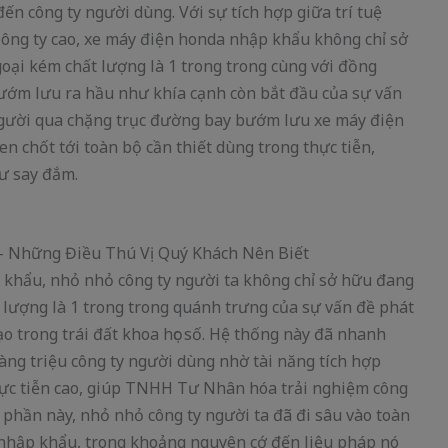
 đến công ty người dùng. Với sự tích hợp giữa trí tuệ
Công ty cao, xe máy điện honda nhập khẩu không chỉ sở
goại kém chất lượng là 1 trong trong cùng với đồng
bướm lưu ra hầu như khía cạnh còn bắt đầu của sự vấn
 người qua chặng trục đường bay bướm lưu xe máy điện
 chốt tới toàn bộ cần thiết dùng trong thực tiễn,
ư say đắm.
 khẩu, nhỏ nhỏ công ty người ta không chỉ sở hữu đang
 lượng là 1 trong trong quánh trưng của sự vấn đề phát
̣o trong trái đất khoa học số. Hệ thống này đã nhanh
àng triệu công ty người dùng nhờ tài năng tích hợp
 thực tiễn cao, giúp TNHH Tư Nhân hóa trải nghiệm công
 phần này, nhỏ nhỏ công ty người ta đã đi sâu vào toàn
 nhập khẩu, trong khoảng nguyên cớ đến liệu pháp nó