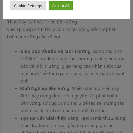
và kỹ năng của mình để thích ứng với những thay
Cookie Settings
Accept All
đổi nhanh chóng trong môi trường làm việc.
Thúc Đẩy Sự Phát Triển Bền Vững
Việc áp dụng xsmb thu 2 còn có tác động đến sự phát
triển bền vững của xã hội.
Giáo Dục Về Bảo Vệ Môi Trường
: xsmb thu 2 có
thể được áp dụng trong các chương trình giáo dục về
bảo vệ môi trường, giúp nâng cao nhận thức của
mọi người về tầm quan trọng của việc bảo vệ hành
tinh.
Khởi Nghiệp Bền Vững
: Nhiều startup hiện nay
được xây dựng dựa trên nguyên tắc phát triển
bền vững, sử dụng xsmb thu 2 để tạo ra những sản
phẩm và dịch vụ trực quan với môi trường.
Tạo Ra Các Giải Pháp Sáng Tạo
: xsmb thu 2 cũng
thúc đẩy kiếm tìm các giải pháp sáng tạo cho
những thách thức lớn mà xã hội đang đối mặt, từ