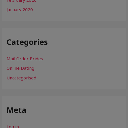
February 2020
January 2020
Categories
Mail Order Brides
Online Dating
Uncategorised
Meta
Log in