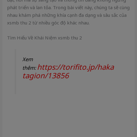
phát triển và lan tỏa. Trong bài viết này, chúng ta sẽ cùng
nhau khám phá những khía cạnh đa dạng và sâu sắc của
xsmb thu 2 từ nhiều góc độ khác nhau.
Tìm Hiểu Về Khái Niệm xsmb thu 2
Xem
https://torifito.jp/haka
thêm:
tagion/13856