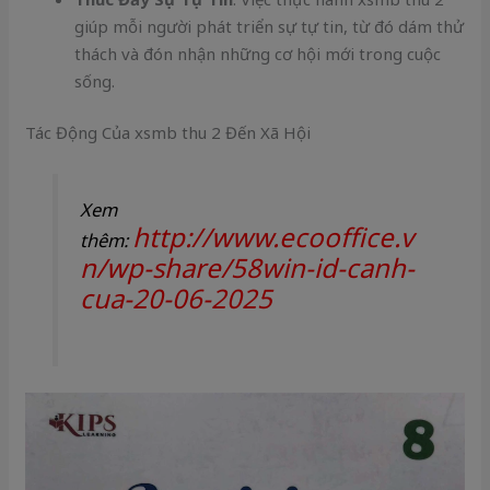
giúp mỗi người phát triển sự tự tin, từ đó dám thử
thách và đón nhận những cơ hội mới trong cuộc
sống.
Tác Động Của xsmb thu 2 Đến Xã Hội
Xem
http://www.ecooffice.v
thêm:
n/wp-share/58win-id-canh-
cua-20-06-2025