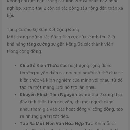
Không chỉ giới hạn trong các lĩnh vực cá nhân hay nghề
nghiệp, xsmb thu 2 còn có tác động sâu rộng đến toàn xã
hội.
Tăng Cường Sự Gắn Kết Cộng Đồng
Một trong những tác động tích cực của xsmb thu 2 là
khả năng tăng cường sự gắn kết giữa các thành viên
trong cộng đồng.
Chia Sẻ Kiến Thức
: Các hoạt động cộng đồng
thường xuyên diễn ra, nơi mọi người có thể chia sẻ
kiến thức và kinh nghiệm của mình với nhau, từ đó
tạo ra một mạng lưới hỗ trợ lẫn nhau.
Khuyến Khích Tình Nguyện
: xsmb thu 2 cũng thúc
đẩy tinh thần tình nguyện, khi mọi người cùng
nhau tham gia vào các hoạt động vì cộng đồng, tạo
ra những giá trị tốt đẹp.
Tạo Ra Một Nền Văn Hóa Hợp Tác
: Khi mỗi cá