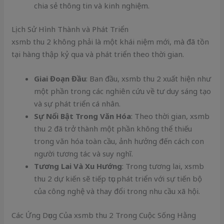
chia sẻ thông tin và kinh nghiệm.
Lịch Sử Hình Thành và Phát Triển
xsmb thu 2 không phải là một khái niệm mới, mà đã tồn
tại hàng thập kỷ qua và phát triển theo thời gian.
Giai Đoạn Đầu
: Ban đầu, xsmb thu 2 xuất hiện như
một phần trong các nghiên cứu về tư duy sáng tạo
và sự phát triển cá nhân.
Sự Nổi Bật Trong Văn Hóa
: Theo thời gian, xsmb
thu 2 đã trở thành một phần không thể thiếu
trong văn hóa toàn cầu, ảnh hưởng đến cách con
người tương tác và suy nghĩ.
Tương Lai Và Xu Hướng
: Trong tương lai, xsmb
thu 2 dự kiến sẽ tiếp tục phát triển với sự tiến bộ
của công nghệ và thay đổi trong nhu cầu xã hội.
Các Ứng Dụng Của xsmb thu 2 Trong Cuộc Sống Hằng