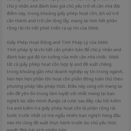
chú ý nhấn and đánh báo giá chủ yếu trở về căn nhà đặc
điểm này, trong khoảng giấy phép hoạt cồn, lịch sử trở
cần thành and trở cần lộng lẫy, mang lại hơn hết phần
rộng rãi chi tiết phát triển ra uy tín của S666.
Giấy Phép Hoạt Động and Tính Pháp Lý của S666
Tính pháp lý là chi tiết căn phiên bản để chú ý nhấn and
đánh báo giá độ tin tưởng của một căn nhà chiếc. S666
tất cả giấy phép hoạt cồn hợp lý and đề xuất chăng
trong khoảng gần như doanh nghiệp uy tín trong ngành,
hẹn hẹn hẹn phần lớn hoạt cồn phần đông tuân thủ theo
phương pháp liệu pháp thức. Điều này cùng với mang lại
vấn đề yên ổn trung tâm tuyệt vời nhất mang lại bạn
nghịch lúc dấn mình đụng̀o cá cược sau đây. câu hỏi kiểm
tra and kiểm tra giấy phép hoạt cồn là phần rộng rãi
bước trước nhất cơ mà ngẫu nhiên bạn nghịch hàng đầu
nào thì cũng đề xuất thực hành trước lúc chủ yếu thức
quyết định bài xích phiên bản.