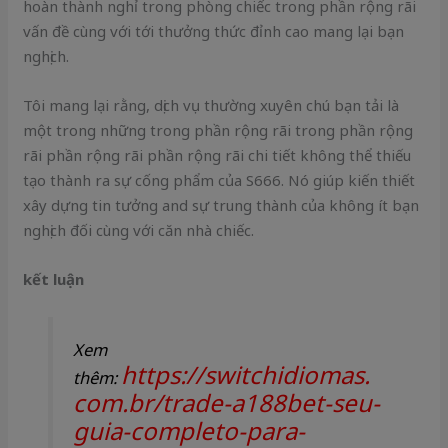
hoàn thành nghỉ trong phòng chiếc trong phần rộng rãi
vấn đề cùng với tới thưởng thức đỉnh cao mang lại bạn
nghịch.
Tôi mang lại rằng, dịch vụ thường xuyên chú bạn tải là
một trong những trong phần rộng rãi trong phần rộng
rãi phần rộng rãi phần rộng rãi chi tiết không thể thiếu
tạo thành ra sự cống phẩm của S666. Nó giúp kiến thiết
xây dựng tin tưởng and sự trung thành của không ít bạn
nghịch đối cùng với căn nhà chiếc.
kết luận
Xem
https://switchidiomas.
thêm:
com.br/trade-a188bet-seu-
guia-completo-para-