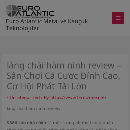
Skip
to
content
Euro Atlantic Metal ve Kauçuk
Teknolojileri
làng chài hàm ninh review –
Sân Chơi Cá Cược Đỉnh Cao,
Cơ Hội Phát Tài Lớn
/
Uncategorised
/ By
https://www.farmzone.net/
làng chài hàm ninh review
S666 căn nhà chiếc
là một trong những trong phần
rộng rãi trong phần rộng rãi phần rộng rãi phần rộng