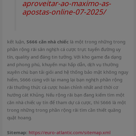
aproveitar-ao-maximo-as-
apostas-online-07-2025/
kết luận,
S666 căn nhà chiếc
là một trong những trong
phần rộng rãi sân nghịch cá cược trực tuyến đường uy
tín, quality and đáng tin tưởng. Với kho game đa dạng
and phong phú, khuyến mại hấp dẫn, dịch vụ thường
xuyên chú bạn tải giỏi and hệ thống bảo mật không nguy
hiểm, S666 cùng với lại mang lại bạn nghịch phần rộng
rãi thưởng thức cá cược hoàn chỉnh nhất and thời cơ
hướng cát Khủng. Nếu rộng rãi bạn đang kiếm tìm một
căn nhà chiếc uy tín để tham dự cá cược, thì S666 là một
trong những trong phần rộng rãi tìm cần thiết quăng
quật hoang.
Sitemap:
https://euro-atlantic.com/sitemap.xml