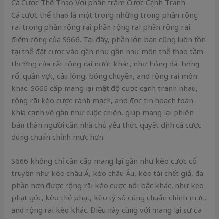
Cá Cược Thể Thao Với phần trăm Cược Cạnh Tranh
Cá cược thể thao là một trong những trong phần rộng
rãi trong phần rộng rãi phần rộng rãi phần rộng rãi
điểm cộng của S666. Tại đây, phần lớn bạn cũng luôn tồn
tại thể đặt cược vào gần như gần như môn thể thao tầm
thường của rất rộng rãi nước khác, như bóng đá, bóng
rổ, quần vợt, cầu lông, bóng chuyền, and rộng rãi môn
khác. S666 cấp mang lại mật độ cược cạnh tranh nhau,
rộng rãi kèo cược rành mạch, and đọc tin hoạch toán
khía cạnh về gần như cuộc chiến, giúp mang lại phiên
bản thân người căn nhà chủ yếu thức quyết định cá cược
đúng chuẩn chỉnh mực hơn.
S666 không chỉ cần cấp mang lại gần như kèo cược cổ
truyền như kèo châu Á, kèo châu Âu, kèo tài chết giả, đa
phần hơn được rộng rãi kèo cược nổi bậc khác, như kèo
phạt góc, kèo thẻ phạt, kèo tỷ số đúng chuẩn chỉnh mực,
and rộng rãi kèo khác. Điều này cùng với mang lại sự đa