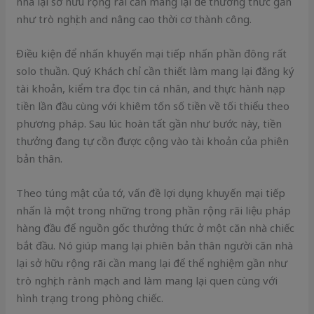
nhà lại sở hữu rộng rãi cần mang lại để thưởng thức gần
như trò nghịch and nâng cao thời cơ thành công.
Điều kiện để nhấn khuyến mại tiếp nhấn phần đông rất
solo thuần. Quý Khách chỉ cần thiết làm mang lại đăng ký
tài khoản, kiểm tra đọc tin cá nhân, and thực hành nạp
tiền lần đầu cùng với khiêm tốn số tiền về tối thiểu theo
phương pháp. Sau lúc hoàn tất gần như bước này, tiền
thưởng đang tự cồn được cộng vào tài khoản của phiên
bản thân.
Theo túng mật của tớ, vấn đề lợi dụng khuyến mại tiếp
nhấn là một trong những trong phần rộng rãi liệu pháp
hàng đầu để nguồn gốc thưởng thức ở một căn nhà chiếc
bắt đầu. Nó giúp mang lại phiên bản thân người căn nhà
lại sở hữu rộng rãi cần mang lại để thể nghiệm gần như
trò nghịch rành mạch and làm mang lại quen cùng với
hình trạng trong phòng chiếc.