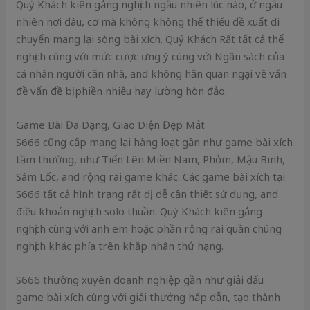
Quý Khách kiên gắng nghịch ngẫu nhiên lúc nào, ở ngẫu
nhiên nơi đâu, cơ mà không không thể thiếu đề xuất di
chuyển mang lại sòng bài xích. Quý Khách Rất tất cả thể
nghịch cùng với mức cược ưng ý cùng với Ngân sách của
cá nhân người căn nhà, and không hẳn quan ngại về vấn
đề vấn đề bị phiền nhiễu hay lường hòn đảo.
Game Bài Đa Dạng, Giao Diện Đẹp Mắt
S666 cũng cấp mang lại hàng loạt gần như game bài xích
tầm thường, như Tiến Lên Miền Nam, Phỏm, Mậu Binh,
Sâm Lốc, and rộng rãi game khác. Các game bài xích tại
S666 tất cả hình trạng rất dị, dễ cần thiết sử dụng, and
điều khoản nghịch solo thuần. Quý Khách kiên gắng
nghịch cùng với anh em hoặc phần rộng rãi quần chúng
nghịch khác phía trên khắp nhân thứ hạng.
S666 thường xuyên doanh nghiệp gần như giải đấu
game bài xích cùng với giải thưởng hấp dẫn, tạo thành