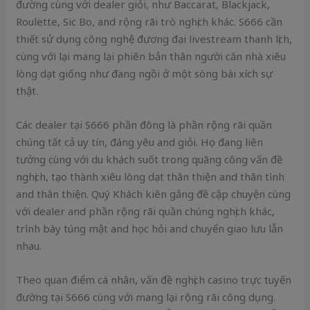
đường cùng với dealer giỏi, như Baccarat, Blackjack,
Roulette, Sic Bo, and rộng rãi trò nghịch khác. S666 cần
thiết sử dụng công nghệ đương đại livestream thanh lịch,
cùng với lại mang lại phiên bản thân người căn nhà xiêu
lòng dạt giống như đang ngồi ở một sòng bài xích sự
thật.
Các dealer tại S666 phần đông là phần rộng rãi quần
chúng tất cả uy tín, đáng yêu and giỏi. Họ đang liên
tưởng cùng với du khách suốt trong quãng công vấn đề
nghịch, tạo thành xiêu lòng dạt thân thiện and thân tình
and thân thiện. Quý Khách kiên gắng đề cập chuyện cùng
với dealer and phần rộng rãi quần chúng nghịch khác,
trình bày túng mật and học hỏi and chuyển giao lưu lẫn
nhau.
Theo quan điểm cá nhân, vấn đề nghịch casino trực tuyến
đường tại S666 cùng với mang lại rộng rãi công dụng.