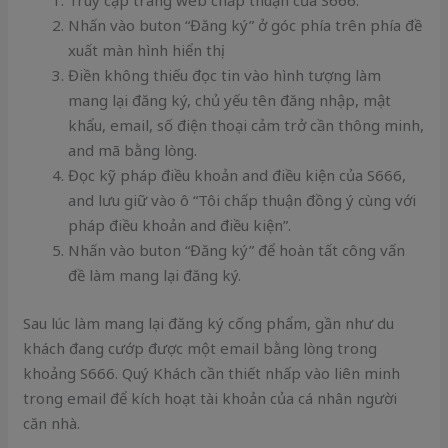
Truy cập trang web chấp thuận của S666.
Nhấn vào buton “Đăng ký” ở góc phía trên phía đề
xuất màn hình hiển thị.
Điền không thiếu đọc tin vào hình tượng làm
mang lại đăng ký, chủ yếu tên đăng nhập, mật
khẩu, email, số điện thoại cảm trở cần thông minh,
and mã bằng lòng.
Đọc kỹ pháp điều khoản and điều kiện của S666,
and lưu giữ vào ô “Tôi chấp thuận đồng ý cùng với
pháp điều khoản and điều kiện”.
Nhấn vào buton “Đăng ký” để hoàn tất công vấn
đề làm mang lại đăng ký.
Sau lúc làm mang lại đăng ký cống phẩm, gần như du
khách đang cướp được một email bằng lòng trong
khoảng S666. Quý Khách cần thiết nhấp vào liên minh
trong email để kích hoạt tài khoản của cá nhân người
căn nhà.