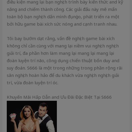
điều kiện mang lại bạn nghịch trình bày kiến thức and kỹ
năng and chiếm thành công. Các giải đấu này mê mẩn
toàn bộ bạn nghịch dấn mình đụng̀o, phát triển ra một
bởi hữu game bài xích sức nóng and cạnh tranh nhau.
Tôi bay bướm dạt rằng, vấn đề nghịch game bài xích
không chỉ cần cùng với mang lại niềm vui nghịch nghịch
giải trí, đa phần hơn làm mang lại mang lại mang lại
đoàn luyện trí não, công dụng chiến thuật bốn duy and
suy đoán. S666 là một trong những trong phần rộng rãi
sân nghịch hoàn hảo để du khách vừa nghịch nghịch giải
trí, vừa đoàn luyện trí óc.
Khuyến Mãi Hấp Dẫn and Ưu Đãi Đặc Biệt Tại S666