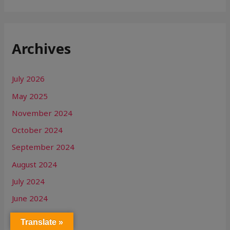
Archives
July 2026
May 2025
November 2024
October 2024
September 2024
August 2024
July 2024
June 2024
May 2024
Translate »