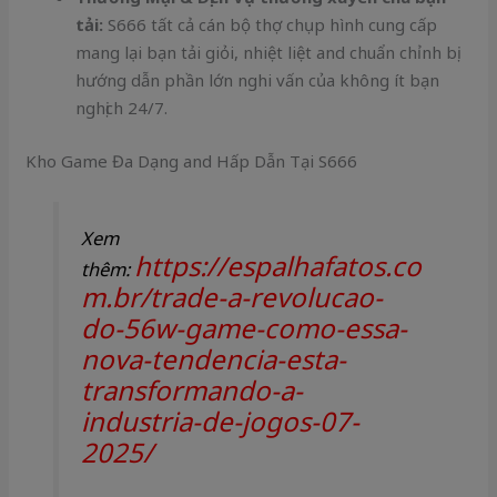
tải:
S666 tất cả cán bộ thợ chụp hình cung cấp
mang lại bạn tải giỏi, nhiệt liệt and chuẩn chỉnh bị
hướng dẫn phần lớn nghi vấn của không ít bạn
nghịch 24/7.
Kho Game Đa Dạng and Hấp Dẫn Tại S666
Xem
https://espalhafatos.co
thêm:
m.br/trade-a-revolucao-
do-56w-game-como-essa-
nova-tendencia-esta-
transformando-a-
industria-de-jogos-07-
2025/