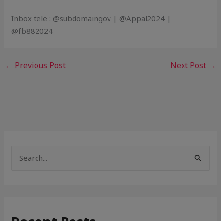
Inbox tele : @subdomaingov | @Appal2024 |
@fb882024
←
Previous Post
Next Post
→
S
e
a
r
c