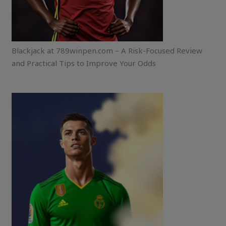
Blackjack at 789winpen.com – A Risk-Focused Review
and Practical Tips to Improve Your Odds