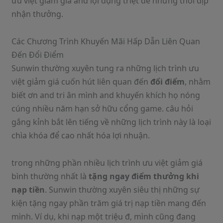
ưu việt giảm giá and lợi dụng triệt để những thời dịp
nhận thưởng.
Các Chương Trình Khuyến Mãi Hấp Dẫn Liên Quan
Đến Đổi Điểm
Sunwin thường xuyên tung ra những lịch trình ưu
việt giảm giá cuốn hút liên quan đến
đổi điểm
, nhằm
biết ơn and tri ân mình and khuyến khích họ nóng
cúng nhiều năm hạn sở hữu cổng game. câu hỏi
gắng kỉnh bắt lên tiếng về những lịch trình này là loại
chìa khóa để cao nhất hóa lợi nhuận.
trong những phần nhiều lịch trình ưu việt giảm giá
bình thường nhất là
tặng ngay điểm thưởng khi
nạp tiền
. Sunwin thường xuyên siêu thị những sự
kiện tặng ngay phần trăm giá trị nạp tiền mang đến
mình. Ví dụ, khi nạp một triệu đ, mình cũng đang