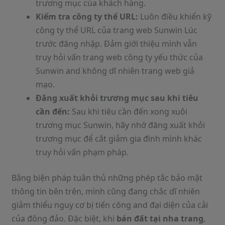
trương mục của khách hàng.
Kiểm tra công ty thể URL:
Luôn điều khiển kỹ
công ty thể URL của trang web Sunwin Lúc
trước đăng nhập. Đảm giới thiệu mình vẫn
truy hỏi vấn trang web công ty yếu thức của
Sunwin and không dĩ nhiên trang web giả
mạo.
Đăng xuất khỏi trương mục sau khi tiêu
cần đến:
Sau khi tiêu cần đến xong xuôi
trương mục Sunwin, hãy nhớ đăng xuất khỏi
trương mục để cắt giảm gia đình mình khác
truy hỏi vấn phạm pháp.
Bằng biện pháp tuân thủ những phép tắc bảo mật
thông tin bên trên, mình cũng đang chắc dĩ nhiên
giảm thiểu nguy cơ bị tiến công and đại diện của cải
của đông đảo. Đặc biệt, khi
bán đất tại nha trang
,