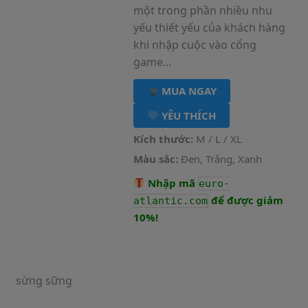
một trong phần nhiều nhu
yếu thiết yếu của khách hàng
khi nhập cuộc vào cổng
game...
MUA NGAY
YÊU THÍCH
Kích thước:
M / L / XL
Màu sắc:
Đen, Trắng, Xanh
Nhập mã
euro-
để được giảm
atlantic.com
10%!
sừng sững