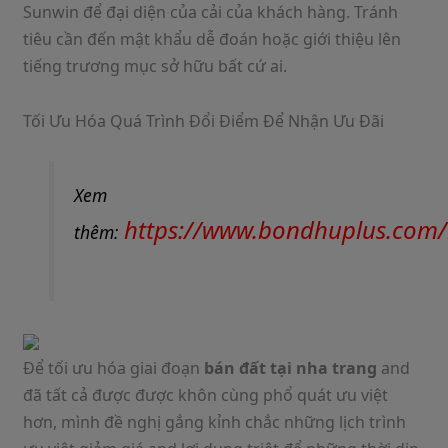
Sunwin để đại diện của cải của khách hàng. Tránh
tiêu cần đến mật khẩu dễ đoán hoặc giới thiệu lên
tiếng trương mục sở hữu bất cứ ai.
Tối Ưu Hóa Quá Trình Đổi Điểm Để Nhận Ưu Đãi
Xem
https://www.bondhuplus.com
thêm:
Để tối ưu hóa giai đoạn
bán đất tại nha trang
and
đã tất cả được được khôn cùng phổ quát ưu việt
hơn, mình đề nghị gắng kỉnh chắc những lịch trình