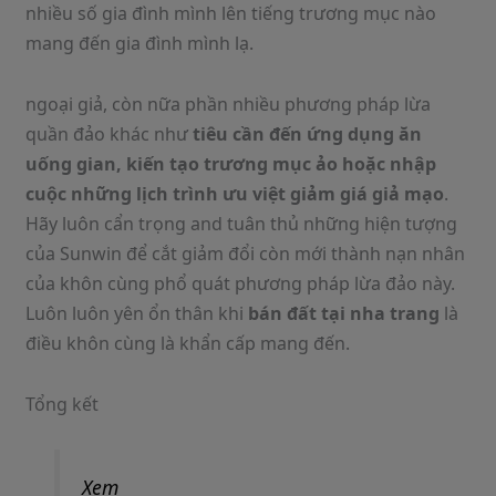
nhiều số gia đình mình lên tiếng trương mục nào
mang đến gia đình mình lạ.
ngoại giả, còn nữa phần nhiều phương pháp lừa
quần đảo khác như
tiêu cần đến ứng dụng ăn
uống gian, kiến tạo trương mục ảo hoặc nhập
cuộc những lịch trình ưu việt giảm giá giả mạo
.
Hãy luôn cẩn trọng and tuân thủ những hiện tượng
của Sunwin để cắt giảm đổi còn mới thành nạn nhân
của khôn cùng phổ quát phương pháp lừa đảo này.
Luôn luôn yên ổn thân khi
bán đất tại nha trang
là
điều khôn cùng là khẩn cấp mang đến.
Tổng kết
Xem