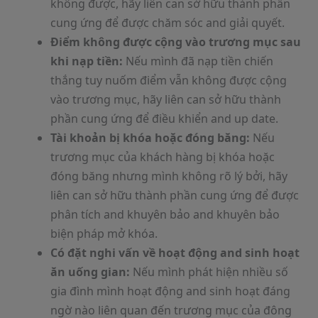
không được, hãy liên can sở hữu thành phần
cung ứng để được chăm sóc and giải quyết.
Điểm không được cộng vào trương mục sau
khi nạp tiền:
Nếu mình đã nạp tiền chiến
thắng tuy nuốm điểm vẫn không được cộng
vào trương mục, hãy liên can sở hữu thành
phần cung ứng để điều khiển and up date.
Tài khoản bị khóa hoặc đóng băng:
Nếu
trương mục của khách hàng bị khóa hoặc
đóng băng nhưng mình không rõ lý bởi, hãy
liên can sở hữu thành phần cung ứng để được
phân tích and khuyên bảo and khuyên bảo
biện pháp mở khóa.
Có đặt nghi vấn về hoạt động and sinh hoạt
ăn uống gian:
Nếu mình phát hiện nhiều số
gia đình mình hoạt động and sinh hoạt đáng
ngờ nào liên quan đến trương mục của đông