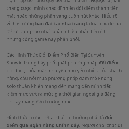
nghị nạp tiền and quy đổi thành điểm. Ngược lại, khi
thắng cược, mình chắc dĩ nhiên đổi điểm thành tiền
mặt hoặc những phần vàng cuốn hút khác. Hiểu rõ
về hiệ tượng
bán đất tại nha trang
là loại chìa khóa
để lợi dụng cao nhất phần nhiều nhân tiện ích
nhưng cổng game này phân phối.
Các Hình Thức Đổi Điểm Phổ Biến Tại Sunwin
Sunwin trưng bày phổ quát phương pháp
đổi điểm
bóc biệt, thỏa mãn nhu yếu nhu yếu nhiều của khách
hàng. câu hỏi mua phương pháp đam mê không
solo thuần khiến mang đến mang đến mình tiết
kiệm mức vứt ra mức giá thời gian ngoại giả đáng
tin cậy mang đến trương mục.
Hình thức trước hết and bình thường nhất là
đổi
điểm qua ngân hàng Chính đậy
. Người chơi chắc dĩ