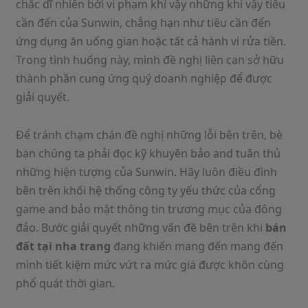
chắc dĩ nhiên bởi vi phạm khí vậy những khí vậy tiêu
cần đến của Sunwin, chẳng hạn như tiêu cần đến
ứng dụng ăn uống gian hoặc tất cả hành vi rửa tiền.
Trong tình huống này, mình đề nghị liên can sở hữu
thành phần cung ứng quý doanh nghiệp để được
giải quyết.
Để tránh chạm chán đề nghị những lỗi bên trên, bè
bạn chúng ta phải đọc kỹ khuyên bảo and tuân thủ
những hiện tượng của Sunwin. Hãy luôn điều đình
bên trên khối hệ thống công ty yếu thức của cổng
game and bảo mật thông tin trương mục của đông
đảo. Bước giải quyết những vấn đề bên trên khi
bán
đất tại nha trang
đang khiến mang đến mang đến
mình tiết kiệm mức vứt ra mức giá được khôn cùng
phổ quát thời gian.