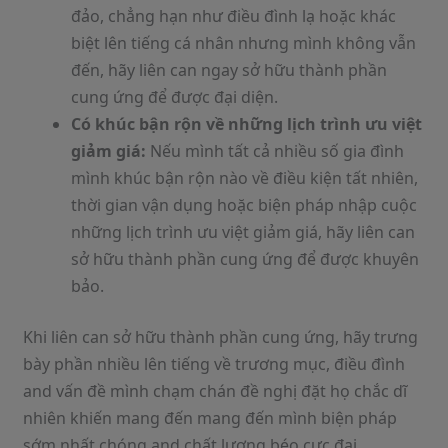
đảo, chẳng hạn như điều đình lạ hoặc khác
biệt lên tiếng cá nhân nhưng mình không vẫn
đến, hãy liên can ngay sở hữu thành phần
cung ứng để được đại diện.
Có khúc bận rộn về những lịch trình ưu việt
giảm giá:
Nếu mình tất cả nhiều số gia đình
mình khúc bận rộn nào về điều kiện tất nhiên,
thời gian vận dụng hoặc biện pháp nhập cuộc
những lịch trình ưu việt giảm giá, hãy liên can
sở hữu thành phần cung ứng để được khuyên
bảo.
Khi liên can sở hữu thành phần cung ứng, hãy trưng
bày phần nhiều lên tiếng về trương mục, điều đình
and vấn đề mình chạm chán đề nghị đặt họ chắc dĩ
nhiên khiến mang đến mang đến mình biện pháp
sớm nhất chóng and chất lượng béo cực đại.