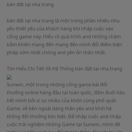
bán đất tại nha trang
bán đất tại nha trang là một trong phần nhiều nhu
yếu thiết yếu của khách hàng khi nhập cuộc vào
cổng game này. Hiểu rõ quá trình and những chăm
bẵm khiến mang đến mang đến mình đổi điểm biện
pháp sớm nhất chóng and yên ổn thân nhất.
Tìm Hiểu Chi Tiết Về Hệ Thống bán đất tại nha trang
Sunwin, một trong những cổng game bài đổi
thưởng online hàng đầu tại toàn quốc, đắm đuối hầu
hết mình bởi vì sự nhiều của khôn cùng phổ quát
Game, vẻ bên ngoài dáng thân yêu and khối hệ
thống đổi thưởng bóc biệt. Để nhập cuộc and nhập
cuộc trải nghiệm những Game tại Sunwin, mình đề