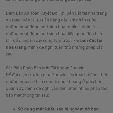
Đảm Bảo An Toàn Tuyệt Đối Khi bán đất tại nha trang
An toàn luôn là ưu tiên hàng đầu khi nhập cuộc
những hoạt động and sinh hoạt online, nhất là
những hoạt động and sinh hoạt liên quan đến tiền
tài. Để đáng tin cậy công ty yếu xác khi
bán đất tại
nha trang
, mình đề nghị tuân thủ những phép tắc
sau.
Các Biện Pháp Bảo Mật Tài Khoản Sunwin
Để đại diện trương mục Sunwin của khách hàng khỏi
những nguy cơ tiến công trong khoảng ở phía bên
quanh ấy, mình đề nghị vẫn đến phần nhiều phép tắc
bảo mật thông tin sau:
Sử dụng mật khẩu táo bị ngoạm dở bạo: