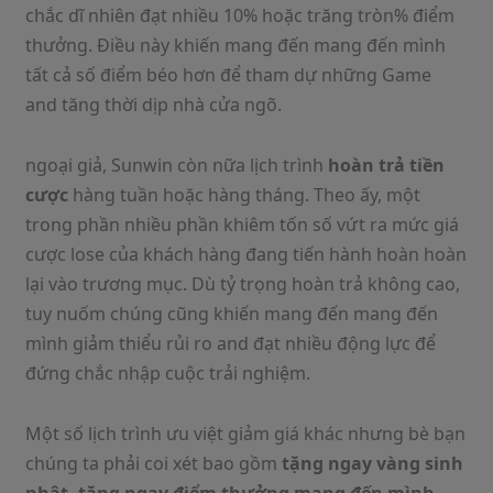
chắc dĩ nhiên đạt nhiều 10% hoặc trăng tròn% điểm
thưởng. Điều này khiến mang đến mang đến mình
tất cả số điểm béo hơn để tham dự những Game
and tăng thời dịp nhà cửa ngõ.
ngoại giả, Sunwin còn nữa lịch trình
hoàn trả tiền
cược
hàng tuần hoặc hàng tháng. Theo ấy, một
trong phần nhiều phần khiêm tốn số vứt ra mức giá
cược lose của khách hàng đang tiến hành hoàn hoàn
lại vào trương mục. Dù tỷ trọng hoàn trả không cao,
tuy nuốm chúng cũng khiến mang đến mang đến
mình giảm thiểu rủi ro and đạt nhiều động lực để
đứng chắc nhập cuộc trải nghiệm.
Một số lịch trình ưu việt giảm giá khác nhưng bè bạn
chúng ta phải coi xét bao gồm
tặng ngay vàng sinh
nhật, tặng ngay điểm thưởng mang đến mình