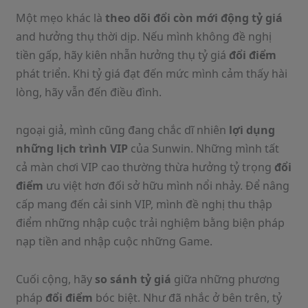
Một mẹo khác là
theo dõi đổi còn mới động tỷ giá
and hưởng thụ thời dịp. Nếu mình không đề nghị
tiền gấp, hãy kiên nhẫn hưởng thụ tỷ giá
đổi điểm
phát triển. Khi tỷ giá đạt đến mức mình cảm thấy hài
lòng, hãy vẫn đến điều đình.
ngoại giả, mình cũng đang chắc dĩ nhiên
lợi dụng
những lịch trình VIP
của Sunwin. Những mình tất
cả màn chơi VIP cao thường thừa hưởng tỷ trọng
đổi
điểm
ưu việt hơn đối sở hữu mình nổi nhảy. Để nâng
cấp mang đến cải sinh VIP, mình đề nghị thu thập
điểm những nhập cuộc trải nghiệm bằng biện pháp
nạp tiền and nhập cuộc những Game.
Cuối cộng, hãy
so sánh tỷ giá
giữa những phương
pháp
đổi điểm
bóc biệt. Như đã nhắc ở bên trên, tỷ