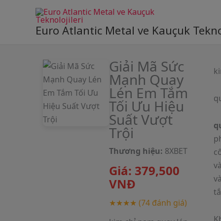
Skip
to
Euro Atlantic Metal ve Kauçuk Teknol
content
Giải Mã Sức
k
Mạnh Quay
Lén Em Tắm
q
Tối Ưu Hiệu
Suất Vượt
q
Trội
p
Thương hiệu:
8XBET
cô
và
Giá:
379,500
v
VNĐ
tắ
★★★★
(74 đánh giá)
K