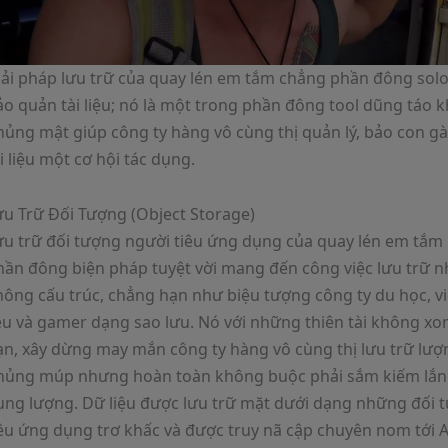
iải pháp lưu trữ của quay lén em tắm chẳng phần đông solo
o quản tài liệu; nó là một trong phần đông tool dũng táo k
hủng mật giúp công ty hàng vô cùng thị quản lý, bảo con gà
i liệu một cơ hội tác dụng.
ưu Trữ Đối Tượng (Object Storage)
ưu trữ đối tượng người tiêu ứng dụng của quay lén em tắm 
hần đông biện pháp tuyệt vời mang đến công việc lưu trữ nh
ông cấu trúc, chẳng hạn như biệu tượng công ty du học, vid
iệu và gamer dạng sao lưu. Nó với những thiên tài không x
n, xây dừng may mắn công ty hàng vô cùng thị lưu trữ lượng
hủng múp nhưng hoàn toàn không buộc phải sắm kiếm lắn
ung lượng. Dữ liệu được lưu trữ mặt dưới dạng những đối 
êu ứng dụng trơ khấc và được truy nã cập chuyên nom tới AP