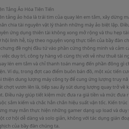
ền Tảng Ảo Hóa Tiên Tiến
ền tảng ảo hóa là trái tim của quay lén em tắm, xây dừng 
hân chia tài nguyên vật lý thành những máy ảo biệt lập. Đi
uyên ứng dụng thiên tài không xong mở rộng và thu hẹp tà
 hội linh hễ, tùy theo nguyện vọng thực tiễn của bầy đàn c
ì chưng đề nghị đầu tứ vào phần cứng thông minh và cảm 
 việc duy trì, công ty hàng vô cùng thị với vẻ như thuê tài 
uay lén em tắm và chỉ thanh toán mang đến phần đông gì c
ện. Ví dụ, trong đợt cao điểm buôn bán đồ, một xúc tiến cư
ải thiện dung lượng máy công ty để cung ứng lượng truy nã 
t chợt vươn lên là, tiếp sau ấy sút dung lượng quay trở về k
t. Điều này giúp tiết kiệm mức đưa ra giá tiền và mức đưa ra
uộc sắm kiếm và chắc hẳn chắn hiệu suất vận tốc. Kiến trúc
ừng may mắn thực hiện những gamer dạng up load và duy t
t cơ hội dễ dàng và solo giản, không với tác dụng gián đoạ
ghịch của bầy đàn chúng ta.