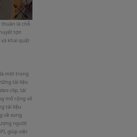
 thuần là chỗ
huyết tợn
 và khai quật
là một trong
ững tài liệu
eo clip, tài
ong mở rộng vô
 tài liệu
g về xong
tượng người
I, giúp việc