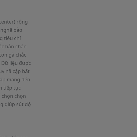
center) rộng
 nghệ bảo
g tiêu chí
ắc hẳn chắn
con gà chắc
 Dữ liệu được
uy nã cập bất
 cấp mang đến
h tiếp tục
c chọn chọn
ng giúp sút độ