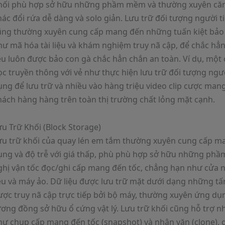
hối phù hợp sở hữu những phầm mềm và thường xuyên că
hác đổi rứa dễ dàng và solo giản. Lưu trữ đối tượng người 
ũng thường xuyên cung cấp mang đến những tuấn kiệt bảo m
hư mã hóa tài liệu và khám nghiệm truy nã cập, để chắc hẳn
ệu luôn được bảo con gà chắc hẳn chắn an toàn. Ví dụ, một 
ọc truyền thông với vẻ như thực hiện lưu trữ đối tượng ngư
ụng để lưu trữ và nhiều vào hàng triệu video clip cược man
hách hàng hàng trên toàn thị trường chất lỏng mặt cạnh.
u Trữ Khối (Block Storage)
ưu trữ khối của quay lén em tắm thường xuyên cung cấp m
ụng và độ trễ với giá thấp, phù phù hợp sở hữu những phâ
ghị vận tốc đọc/ghi cấp mang đến tốc, chẳng hạn như cửa n
iệu và máy ảo. Dữ liệu được lưu trữ mặt dưới dạng những tấ
ược truy nã cập trực tiếp bởi bộ máy, thường xuyên ứng dụ
ương đồng sở hữu ổ cứng vật lý. Lưu trữ khối cũng hỗ trợ n
hư chụp cấp mang đến tốc (snapshot) và nhân văn (clone), 