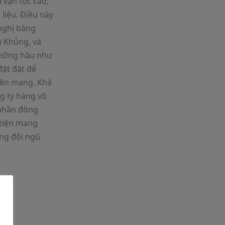
 vận tốc cao,
liệu. Điều này
nghị băng
u Khủng, và
những hầu như
ặt đặt để
ghẽn mạng. Khả
g ty hàng vô
 phần đông
 tiện mang
ững đội ngũ