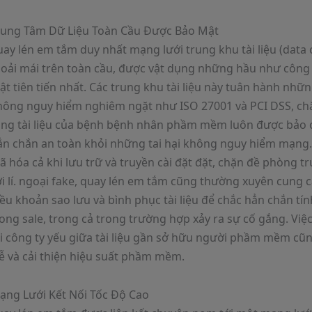
rung Tâm Dữ Liệu Toàn Cầu Được Bảo Mật
ay lén em tắm duy nhất mạng lưới trung khu tài liệu (data 
hoải mái trên toàn cầu, được vật dụng những hầu như công
t tiên tiến nhất. Các trung khu tài liệu này tuân hành nhữn
hông nguy hiểm nghiêm ngặt như ISO 27001 và PCI DSS, ch
ằng tài liệu của bệnh bệnh nhân phầm mềm luôn được bảo 
ẳn chắn an toàn khỏi những tai hại không nguy hiểm mạng.
 hóa cả khi lưu trữ và truyền cài đặt đặt, chặn đề phòng tr
ới lí. ngoại fake, quay lén em tắm cũng thường xuyên cung
ều khoản sao lưu và bình phục tài liệu để chắc hẳn chắn tín
ong sale, trong cả trong trường hợp xảy ra sự cố gắng. Việ
i công ty yếu giữa tài liệu gần sở hữu người phầm mềm cũ
ễ và cải thiện hiệu suất phầm mềm.
ạng Lưới Kết Nối Tốc Độ Cao