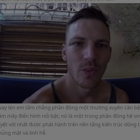
uay lén em tắm chẳng phần đông một thường xuyên căn bện
ám mây điển hình nổi bật; nó là một trong phần đông hệ sin
uyệt vời nhất được phát hành trên nền tảng kiến trúc dũng 
hủng mật và linh hễ.