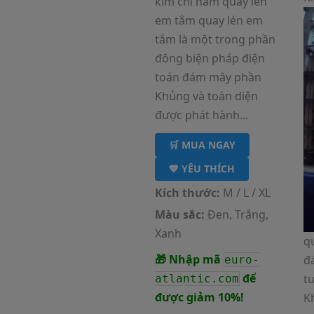
kim chỉ nam quay lén
em tắm quay lén em
tắm là một trong phần
đông biện pháp điện
toán đám mây phần
Khủng và toàn diện
được phát hành...
🛒 MUA NGAY
💙 YÊU THÍCH
Kích thước:
M / L / XL
Màu sắc:
Đen, Trắng,
Xanh
q
🎁 Nhập mã
đ
euro-
để
t
atlantic.com
được giảm 10%!
K