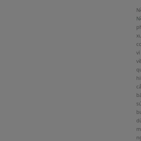
N
N
p
x
cơ
v
về
q
hi
c
bấ
sú
b
d
mộ
n