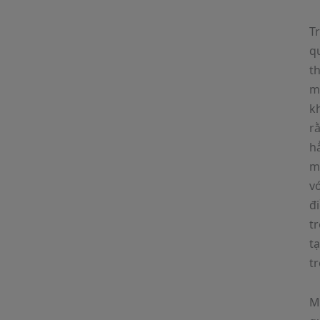
T
qu
t
mậ
k
r
h
mã
v
đi
tr
tạ
tr
M