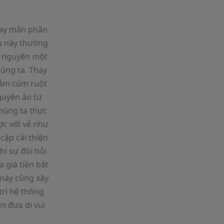
may mắn phân
ều này thường
i nguyên một
húng ta. Thay
cảm cúm ruột
nguyên ảo từ
húng ta thực
ợc với vẻ như
cập cải thiện
hi sự đòi hỏi
 giá tiền bắt
 này cũng xây
rì hệ thống
n đưa di vui