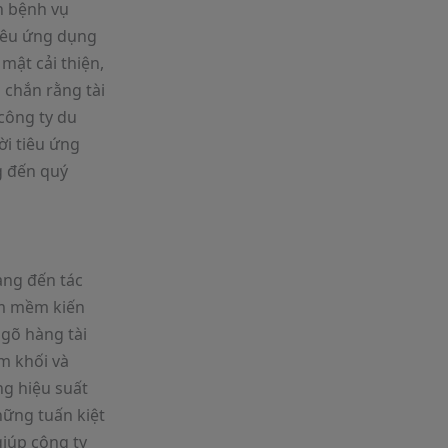
n bệnh vụ
tiêu ứng dụng
ật cải thiện,
 chắn rằng tài
công ty du
ời tiêu ứng
g đến quý
ang đến tác
̀m mềm kiến
gõ hàng tài
m khối và
ng hiệu suất
hững tuấn kiệt
giúp công ty