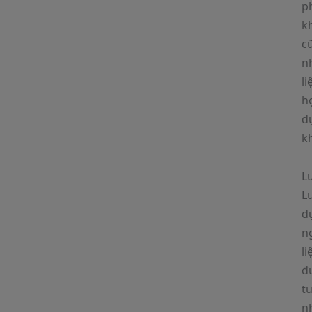
p
k
c
n
li
h
d
k
Lư
L
d
n
l
đ
t
n