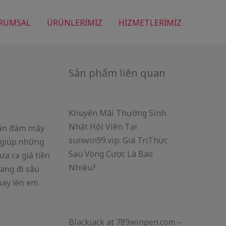
RUMSAL
ÜRÜNLERİMİZ
HİZMETLERİMİZ
Sản phẩm liên quan
Khuyến Mãi Thưởng Sinh
Nhật Hội Viên Tại
oán đám mây
sunwin99.vip: Giá Trị Thực
 giúp những
Sau Vòng Cược Là Bao
ưa ra giá tiền
Nhiêu?
đang đi sâu
uay lén em
Blackjack at 789winpen.com –