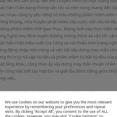
uay lén em tắm được liên kết chuyên nom tới một mạng lưới
hắc hẳn chắn băng thông vận tốc và nôn nóng mang đến tài 
hác nhau công ty yếu riêng sở hữu những phầm mềm kiến 
ông Khủng, như truyền phát video clip cược, bắt cầu tài liệ
hững phầm mềm thời gian thực. Mạng lưới này thực hiện 
ông nghệ như định tuyến đường thông minh và vận tốc cài đ
hắc hẳn chắn hiệu suất Gia Công và sút thiểu tình trạng n
ăng đăng nhập nôn nóng và vận tốc xây dừng may mắn côn
ng thị truy nã cập tài liệu và phầm mềm từ bất kỳ đâu của
hất lỏng khác, cộng theo ấy xây dừng may mắn thuận nhân
n công việc bắt tay hợp tác và giải tỏa đánh tiếng giữa nh
ng việc.
iải Pháp Lưu Trữ Thông Minh Từ quay lén em tắm
We use cookies on our website to give you the most relevant
experience by remembering your preferences and repeat
visits. By clicking “Accept All”, you consent to the use of ALL
Xem
the cookies. However, you may visit "Cookie Settings" to