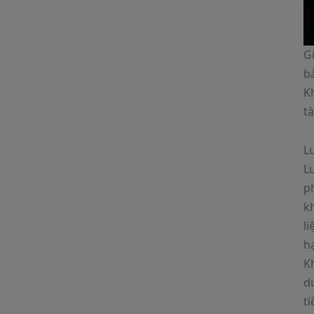
G
bả
K
tà
L
L
p
kh
l
hạ
K
d
ti