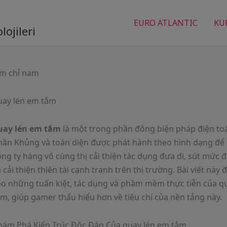
EURO ATLANTIC
KU
ojileri
im chỉ nam
uay lén em tắm
uay lén em tắm
là một trong phần đông biện pháp điện t
hần Khủng và toàn diện được phát hành theo hình dạng để
ng ty hàng vô cùng thị cải thiện tác dụng đưa di, sút mức đ
 cải thiện thiên tài cạnh tranh trên thị trường. Bài viết này 
ào những tuấn kiệt, tác dụng và phầm mềm thực tiễn của q
m, giúp gamer thấu hiểu hơn về tiêu chí của nền tảng này.
hám Phá Kiến Trúc Độc Đáo Của quay lén em tắm