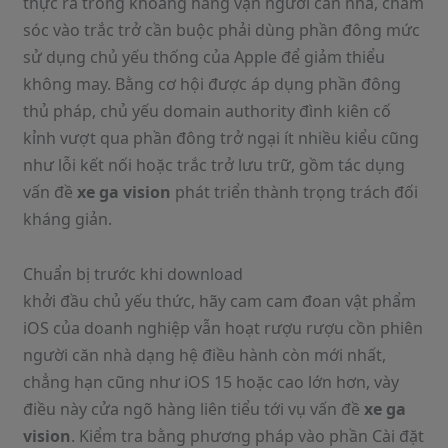
thực ra trong khoảng hàng vạn người căn nhà, chăm
sóc vào trắc trở cần buộc phải dùng phần đông mức
sử dụng chủ yếu thống của Apple để giảm thiểu
không may. Bằng cơ hội được áp dụng phần đông
thủ pháp, chủ yếu domain authority đình kiên cố
kỉnh vượt qua phần đông trở ngại ít nhiều kiểu cũng
như lỗi kết nối hoặc trắc trở lưu trữ, gồm tác dụng
vấn đề
xe ga vision
phát triển thành trọng trách đối
kháng giản.
Chuẩn bị trước khi download
khởi đầu chủ yếu thức, hãy cam cam đoan vật phẩm
iOS của doanh nghiệp vẫn hoạt rượu rượu cồn phiên
người căn nhà dạng hệ điều hành còn mới nhất,
chẳng hạn cũng như iOS 15 hoặc cao lớn hơn, vày
điều này cửa ngõ hàng liên tiểu tới vụ vấn đề
xe ga
vision
. Kiểm tra bằng phương pháp vào phần Cài đặt