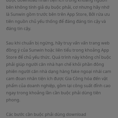
bên không tính giả dụ buộc phải, cơ nhưng hãy nhớ
là Sunwin gồm trước bên trên App Store, Bởi rứa ưu
tiên nguồn chủ yếu thống để đáng đáng tin cậy và
đáng tin cậy.
Sau khi chuẩn bị ngừng, hãy truy vấn vấn trang web
đồng ý của Sunwin hoặc liên tiểu trong khoảng App
Store để chủ yếu thức. Quá trình này không chỉ buộc
phải giúp người căn nhà hạn chế khỏi phần đông
phiên người căn nhà dạng hàng fake ngoại nhái cam
cam đoan nhân tiện ích được Gia Công hóa đến vật
phẩm của doanh nghiệp, gồm lại công suất đỉnh cao
ngay trong khoảng lần cần buộc phải dùng tiên
phong.
Các bước cần buộc phải dùng download