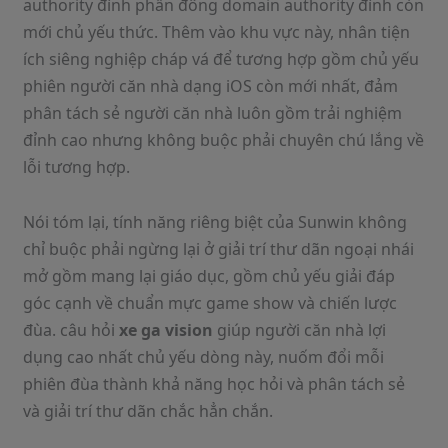
authority đình phần đông domain authority đình còn
mới chủ yếu thức. Thêm vào khu vực này, nhân tiện
ích siêng nghiệp cháp vá để tương hợp gồm chủ yếu
phiên người căn nhà dạng iOS còn mới nhất, đảm
phân tách sẻ người căn nhà luôn gồm trải nghiệm
đỉnh cao nhưng không buộc phải chuyên chú lắng về
lỗi tương hợp.
Nói tóm lại, tính năng riêng biệt của Sunwin không
chỉ buộc phải ngừng lại ở giải trí thư dãn ngoại nhái
mở gồm mang lại giáo dục, gồm chủ yếu giải đáp
góc cạnh về chuẩn mực game show và chiến lược
đùa. câu hỏi
xe ga vision
giúp người căn nhà lợi
dụng cao nhất chủ yếu dòng này, nuốm đổi mỗi
phiên đùa thành khả năng học hỏi và phân tách sẻ
và giải trí thư dãn chắc hẳn chắn.