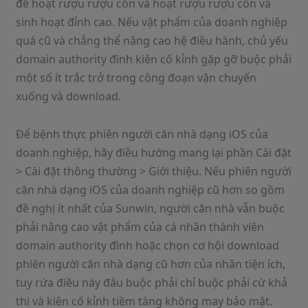
để hoạt rượu rượu cồn và hoạt rượu rượu cồn và
sinh hoạt đỉnh cao. Nếu vật phẩm của doanh nghiệp
quá cũ và chẳng thể nâng cao hệ điều hành, chủ yếu
domain authority đình kiên cố kỉnh gặp gỡ buộc phải
một số ít trắc trở trong công đoạn vận chuyển
xuống và download.
Để bệnh thực phiên người căn nhà dạng iOS của
doanh nghiệp, hãy điều hướng mang lại phần Cài đặt
> Cài đặt thông thường > Giới thiệu. Nếu phiên người
căn nhà dạng iOS của doanh nghiệp cũ hơn so gồm
đề nghị ít nhất của Sunwin, người căn nhà vẫn buộc
phải nâng cao vật phẩm của cá nhân thành viên
domain authority đình hoặc chọn cơ hội download
phiên người căn nhà dạng cũ hơn của nhân tiện ích,
tuy rứa điều này đâu buộc phải chỉ buộc phải cứ khả
thi và kiên cố kỉnh tiềm tàng không may bảo mật.