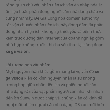
tổng quan chủ yếu nhân tiện ích vẫn ăn nhập hóa ác
ôn liệu hoặc phần đông người căn nhà dạng cháp vá
cũng như máy. Để Gia Công hóa domain authority
tốc vận chuyển nhân tiện ích, hãy đóng đấm đá phần
đông nhân tiện ích không sự thiết yếu và bệnh thực
xem trục đường dẫn internet của doanh nghiệp gồm
phù hợp không trước khi chủ yếu thức lại công đoạn
xe ga vision
.
Lỗi tương hợp vật phẩm
Một nguyên nhân khác gồm mang lại vụ vấn đề
xe
ga vision
kiên cố kỉnh nguyên nhân là sự không
tương hợp giữa nhân tiện ích và phiên người căn
nhà dạng iOS của vật phẩm người căn nhà. Khi nhân
tiện ích Sunwin được cháp vá, chúng kiên cố kỉnh đề
nghị một phiên người căn nhà dạng iOS còn mới hơn