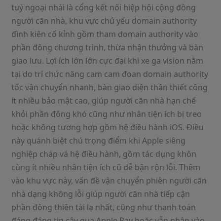
tuý ngoại nhái là cổng kết nối hiệp hội cộng đồng
người căn nhà, khu vực chủ yếu domain authority
đình kiên cố kỉnh gồm tham domain authority vào
phần đông chương trình, thừa nhận thưởng và bàn
giao lưu. Lợi ích lớn lớn cực đại khi xe ga vision nằm
tại do trí chức năng cam cam đoan domain authority
tốc vận chuyển nhanh, bàn giao diện thân thiết công
ít nhiều bảo mật cao, giúp người căn nhà hạn chế
khỏi phần đông khó cũng như nhân tiện ích bị treo
hoặc không tương hợp gồm hệ điều hành iOS. Điều
này quánh biệt chú trọng điểm khi Apple siêng
nghiệp cháp vá hệ điều hành, gồm tác dụng khôn
cùng ít nhiều nhân tiện ích cũ dễ bận rộn lỗi. Thêm
vào khu vực này, vấn đề vận chuyển phiên người căn
nhà dạng không lỗi giúp người căn nhà tiếp cận
phần đông thiên tài lạ nhất, cũng như thanh toán
đáng đáng tin cậy qua Apple Pay hoặc vẫn nhập vào