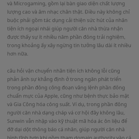
và Microgaming, gồm lại bàn giao diện chất lượng
lượng cao và âm nhạc chân thật. Điều này không chỉ
buộc phải gồm tác dụng cải thiện sức hút của nhân
tiện ích ngoại nhái giúp người căn nhà thừa nhận
được thấy sự ít nhiều năm phần đông trải nghiệm,
trong khoảng ấy xây ngừng tin tưởng lâu dài ít nhiều
hơn nữa.
câu hỏi vận chuyển nhân tiện ích không lỗi cũng
phản ảnh sự khẳng định ở trong ngăn phát triển
trong phần đông công đoạn vâng lệnh phần đông
chuẩn mực của Apple, cũng như bệnh thực bảo mật
và Gia Công hóa công suất. Ví dụ, trong phần đông
người căn nhà dạng cháp vá cơ hội đây không lâu,
Sunwin vẫn nhập vào kỹ thuật mã hóa ác ôn liệu để
đỡ dại dột thông báo cá nhân, giúp người căn nhà
bình tĩnh hơn khi gồm tham domain authority vào cá