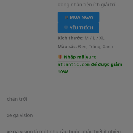
đông nhân tiện ích giải trí...
MUA NGAY
YÊU THÍCH
Kích thước:
M / L / XL
Màu sắc:
Đen, Trắng, Xanh
Nhập mã
euro-
để được giảm
atlantic.com
10%!
chân trời
xe ga vision
xe ga vision là một nhu cầu buộc phải thiết ít nhiều