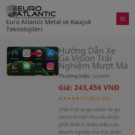
Skip
to
content
Euro Atlantic Metal ve Kauçuk
Teknolojileri
Hướng Dẫn Xe
Ga Vision Trải
Nghiệm Mượt Mà
Thương hiệu:
Sunwin
Giá:
243,456
VNĐ
★★★★★
(59 đánh giá)
chân trời xe ga vision xe ga
vision là một nhu cầu buộc
phải thiết ít nhiều kiểu của
doanh nghiệp thu hút phần