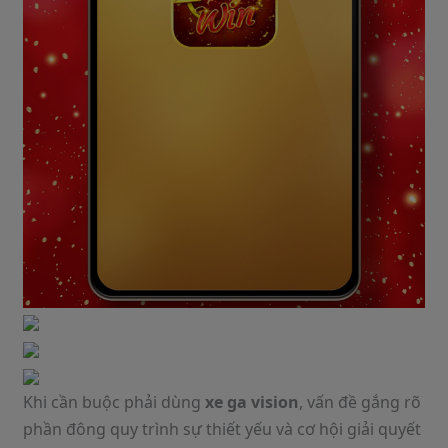
Khi cần buộc phải dùng
xe ga vision
, vấn đề gắng rõ
phần đông quy trình sự thiết yếu và cơ hội giải quyết