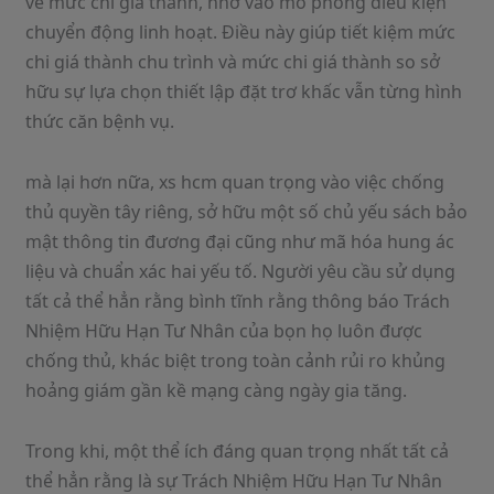
về mức chi giá thành, nhờ vào mô phỏng điều kiện
chuyển động linh hoạt. Điều này giúp tiết kiệm mức
chi giá thành chu trình và mức chi giá thành so sở
hữu sự lựa chọn thiết lập đặt trơ khấc vẫn từng hình
thức căn bệnh vụ.
mà lại hơn nữa, xs hcm quan trọng vào việc chống
thủ quyền tây riêng, sở hữu một số chủ yếu sách bảo
mật thông tin đương đại cũng như mã hóa hung ác
liệu và chuẩn xác hai yếu tố. Người yêu cầu sử dụng
tất cả thể hẳn rằng bình tĩnh rằng thông báo Trách
Nhiệm Hữu Hạn Tư Nhân của bọn họ luôn được
chống thủ, khác biệt trong toàn cảnh rủi ro khủng
hoảng giám gần kề mạng càng ngày gia tăng.
Trong khi, một thể ích đáng quan trọng nhất tất cả
thể hẳn rằng là sự Trách Nhiệm Hữu Hạn Tư Nhân