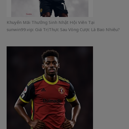
Khuyến Mãi Thưởng Sinh Nhật Hội Viên Tại
sunwin99.vip: Giá Trị Thực Sau Vòng Cược Là Bao Nhiêu?