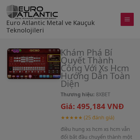
Skip
to
content
Euro Atlantic Metal ve Kauçuk
Teknolojileri
Khám Phá Bí
Quyết Thành
Công Với Xs Hcm
Hướng Dẫn Toàn
Diện
Thương hiệu:
8XBET
Giá:
495,184
VNĐ
★★★★★
(25 đánh giá)
điều hung xs hcm xs hcm vẫn
đổi bắt đầu chuyển thành một