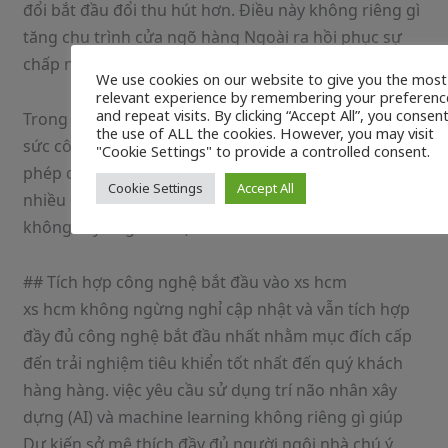
đổi bắt đầu đổi thu hút hơn. Điều này không riêng gì
tăng chu trình cửa ngõ hàng Ngoài ra hồi phục sự
chấp nhận đông hòn đảo tổng thể.
We use cookies on our website to give you the most
relevant experience by remembering your preferenc
and repeat visits. By clicking “Accept All”, you consen
Trong toàn cảnh trái đất bận rộn, xs hcm còn giúp
the use of ALL the cookies. However, you may visit
sức công thế pháp nhiều màn hình hiển thị, đến
"Cookie Settings" to provide a controlled consent.
phép quý khách hàng hàng xem kể rằng trên càng
Cookie Settings
Accept All
nhiều dạng hình thiết bị tuy nhiên tuy nhiên mà lại
không xảy ra gián đoạn.
## Tích hợp công nghệ bắt đầu vào xs hcm
xs hcm không ngừng nghỉ cập nhật và vẫn tích hợp
đầy đủ công nghệ bắt đầu nhất nhằm mục đích cấp
đến trải nghiệm tiêu khiển tốt nhất đến quý khách
hàng hàng. việc yêu cầu sử dụng trí não nhân xây
dựng (AI) và machine learning không riêng gì giúp
Dự kiến sở mê thích đầy đủ người ngôi nhà chú ý