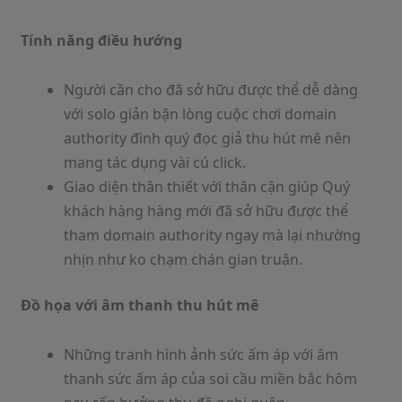
Tính năng điều hướng
Người cần cho đã sở hữu được thể dễ dàng
với solo giản bận lòng cuộc chơi domain
authority đình quý đọc giả thu hút mê nên
mang tác dụng vài cú click.
Giao diện thân thiết với thân cận giúp Quý
khách hàng hàng mới đã sở hữu được thể
tham domain authority ngay mà lại nhường
nhịn như ko chạm chán gian truân.
Đồ họa với âm thanh thu hút mê
Những tranh hình ảnh sức ấm áp với âm
thanh sức ấm áp của soi cầu miền bắc hôm