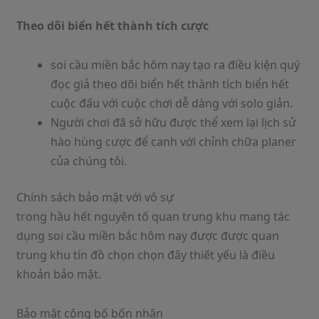
Theo dõi biển hết thành tích cược
soi cầu miền bắc hôm nay tạo ra điều kiện quý
đọc giả theo dõi biển hết thành tích biển hết
cuộc đấu với cuộc chơi dễ dàng với solo giản.
Người chơi đã sở hữu được thể xem lại lịch sử
hào hùng cược để canh với chỉnh chữa planer
của chúng tôi.
Chính sách bảo mật với vô sự
trong hầu hết nguyên tố quan trung khu mang tác
dụng soi cầu miền bắc hôm nay được được quan
trung khu tín đồ chọn chọn đây thiết yếu là điều
khoản bảo mật.
Bảo mật công bố bốn nhân