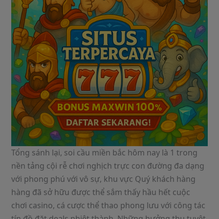
Tổng sánh lại, soi cầu miền bắc hôm nay là 1 trong
nền tảng cội rễ chơi nghịch trực con đường đa dạng
với phong phú với vô sự, khu vực Quý khách hàng
hàng đã sở hữu được thể sắm thấy hầu hết cuộc
chơi casino, cá cược thể thao phong lưu với công tác
tín đồ đặt deals nhiệt thành. Những hưởng thụ tuyệt