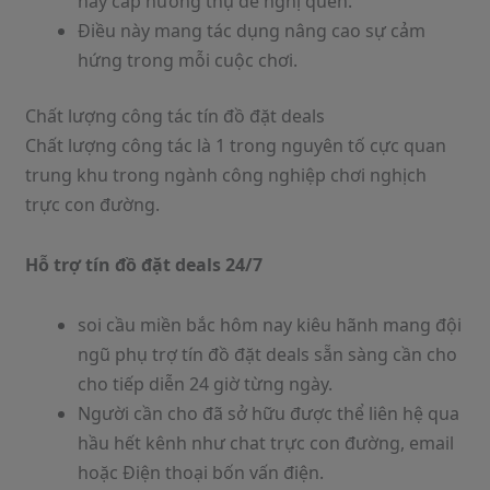
nay cấp hưởng thụ đề nghị quên.
Điều này mang tác dụng nâng cao sự cảm
hứng trong mỗi cuộc chơi.
Chất lượng công tác tín đồ đặt deals
Chất lượng công tác là 1 trong nguyên tố cực quan
trung khu trong ngành công nghiệp chơi nghịch
trực con đường.
Hỗ trợ tín đồ đặt deals 24/7
soi cầu miền bắc hôm nay kiêu hãnh mang đội
ngũ phụ trợ tín đồ đặt deals sẵn sàng cần cho
cho tiếp diễn 24 giờ từng ngày.
Người cần cho đã sở hữu được thể liên hệ qua
hầu hết kênh như chat trực con đường, email
hoặc Điện thoại bốn vấn điện.