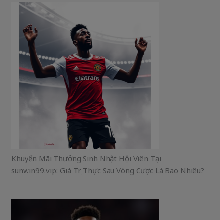
Khuyến Mãi Thưởng Sinh Nhật Hội Viên Tại
sunwin99.vip: Giá Trị Thực Sau Vòng Cược Là Bao Nhiêu?