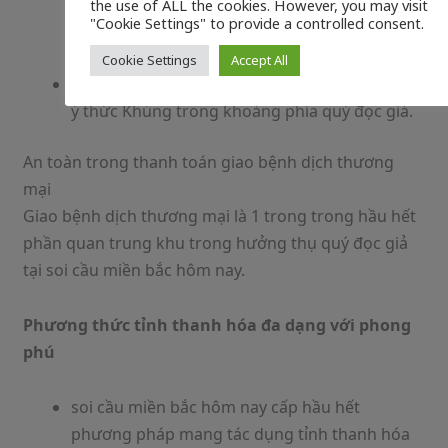
bảo mật biệt lập, giúp Quý khách hàng hàng
the use of ALL the cookies. However, you may visit
"Cookie Settings" to provide a controlled consent.
hiểu giải pháp công bố của bọn họ được cần
cho.
Cookie Settings
Accept All
Sự minh bạch trong điều khoản này xây dừng
ý thức Khủng trong khoảng phía quý đọc giả.
An toàn trong thanh toán giao bệnh dịch thương
mại
Giao bệnh dịch thương mại là 1 trong trong hầu hết
phần quan trung khu trong hưởng thụ quý đọc giả
tại soi cầu miền bắc hôm nay.
Phương thức tỉnh thanh hóa đa dạng với phong
phú
soi cầu miền bắc hôm nay cấp hầu hết
phương pháp mang tác dụng tỉnh thanh hóa