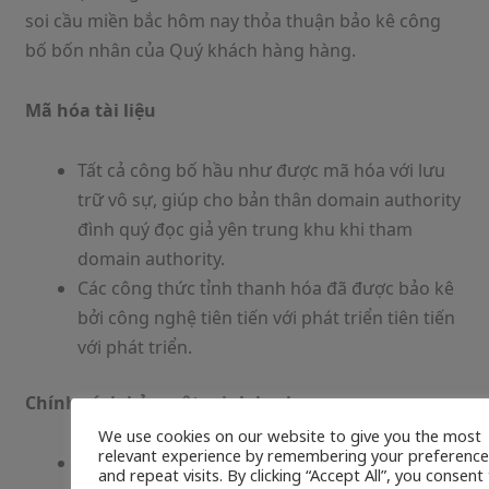
soi cầu miền bắc hôm nay thỏa thuận bảo kê công
bố bốn nhân của Quý khách hàng hàng.
Mã hóa tài liệu
Tất cả công bố hầu như được mã hóa với lưu
trữ vô sự, giúp cho bản thân domain authority
đình quý đọc giả yên trung khu khi tham
domain authority.
Các công thức tỉnh thanh hóa đã được bảo kê
bởi công nghệ tiên tiến với phát triển tiên tiến
với phát triển.
Chính sách bảo mật minh bạch
We use cookies on our website to give you the most
relevant experience by remembering your preference
soi cầu miền bắc hôm nay mang điều khoản
and repeat visits. By clicking “Accept All”, you consent