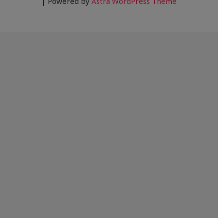
| Powered by
Astra WordPress Theme