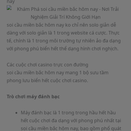
nay
soi cầu miền bắc hôm nay ko chỉ nên solo giản dễ
dàng với solo giản là 1 trong website cá cược. Thực
tế, chính là 1 trong môi trường tự nhiên ảo đa dạng
với phong phú biển hết thể dạng hình chơi nghịch.
Các cuộc chơi casino trực con đường
soi cầu miền bắc hôm nay mang 1 bộ sưu tầm
phong lưu biển hết cuộc chơi casino.
Trò chơi máy đánh bạc
Máy đánh bạc là 1 trong trong hầu hết hầu
hết cuộc chơi đa dạng với phong phú nhất tại
soi cầu miền bắc hôm nay, bao gồm phổ quát