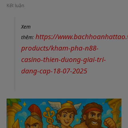
Kết luận
Xem
https://www.bachhoanhattao.
thêm:
products/kham-pha-n88-
casino-thien-duong-giai-tri-
dang-cap-18-07-2025