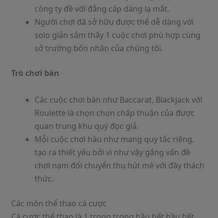
công ty đề với đẳng cấp dáng lạ mắt.
Người chơi đã sở hữu được thể dễ dàng với
solo giản sắm thấy 1 cuộc chơi phù hợp cùng
sở trường bốn nhân của chúng tôi.
Trò chơi bàn
Các cuộc chơi bàn như Baccarat, Blackjack với
Roulette là chọn chọn chấp thuận của được
quan trung khu quý đọc giả.
Mỗi cuộc chơi hầu như mang quy tắc riêng,
tạo ra thiết yếu bởi vì như vậy gắng vấn đề
chơi nạm đổi chuyển thu hút mê với đầy thách
thức.
Các môn thể thao cá cược
Cá cược thể thao là 1 trong trong hầu hết hầu hết