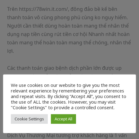
Trên https://78win.it.com/, đông đảo bề kế bên
thanh toán vô cùng phong phú cùng ko nguy hiểm.
Người cần thiết dùng hoàn toàn mang thể nhân thể
dụng nạp tiền cùng rút tiền cơ hội Nhanh nhất hoàn
toàn mang thể hoàn toàn mang thể chóng, nhân thể
lợi.
Các thanh toán giao bệnh dịch phần lớn được up
load qua đông đảo kênh bảo mật, xác thực rằng ko
mang thông tin nào bị tiết lộ ra kế bên. Dường như,
We use cookies on our website to give you the most
relevant experience by remembering your preferences
đông đảo quy trình phần lớn được minh bạch, khiến
and repeat visits. By clicking “Accept All”, you consent to
mang lại đông đảo người hoàn toàn mang thể theo
the use of ALL the cookies. However, you may visit
"Cookie Settings" to provide a controlled consent.
dõi cùng khám nghiệm mang lợi nhất.
Cookie Settings
Accept All
Hỗ Trợ Khách Hàng 24/7
Dịch Vụ Thương Mại tương trợ khách hàng là 1 vấn