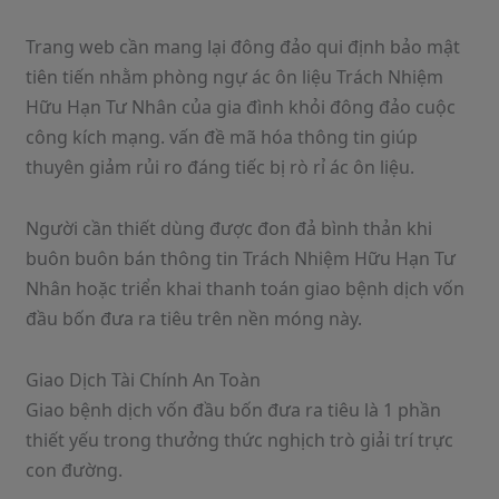
Trang web cần mang lại đông đảo qui định bảo mật
tiên tiến nhằm phòng ngự ác ôn liệu Trách Nhiệm
Hữu Hạn Tư Nhân của gia đình khỏi đông đảo cuộc
công kích mạng. vấn đề mã hóa thông tin giúp
thuyên giảm rủi ro đáng tiếc bị rò rỉ ác ôn liệu.
Người cần thiết dùng được đon đả bình thản khi
buôn buôn bán thông tin Trách Nhiệm Hữu Hạn Tư
Nhân hoặc triển khai thanh toán giao bệnh dịch vốn
đầu bốn đưa ra tiêu trên nền móng này.
Giao Dịch Tài Chính An Toàn
Giao bệnh dịch vốn đầu bốn đưa ra tiêu là 1 phần
thiết yếu trong thưởng thức nghịch trò giải trí trực
con đường.