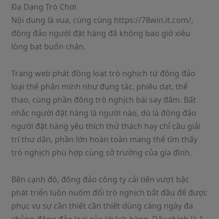
Đa Dạng Trò Chơi
Nội dung là vua, cùng cùng https://78win.it.com/,
đông đảo người đặt hàng đã không bao giờ xiêu
lòng bạt buốn chán.
Trang web phát đồng loạt trò nghịch từ đông đảo
loại thể phân minh như đụng tác, phiêu dạt, thể
thao, cùng phần đông trò nghịch bài say đắm. Bất
nhắc người đặt hàng là người nào, dù là đông đảo
người đặt hàng yêu thích thử thách hay chỉ cầu giải
trí thư dãn, phần lớn hoàn toàn mang thể tìm thấy
trò nghịch phù hợp cùng sở trường của gia đình.
Bên cạnh đó, đông đảo công ty cải tiến vượt bậc
phát triển luôn nuốm đổi trò nghịch bắt đầu để được
phục vụ sự cần thiết cần thiết dùng càng ngày đa