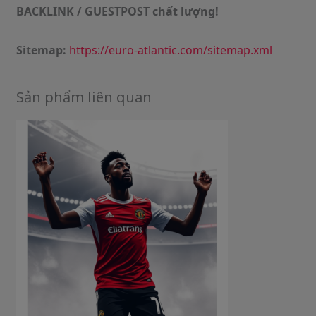
BACKLINK / GUESTPOST chất lượng!
Sitemap:
https://euro-atlantic.com/sitemap.xml
Sản phẩm liên quan