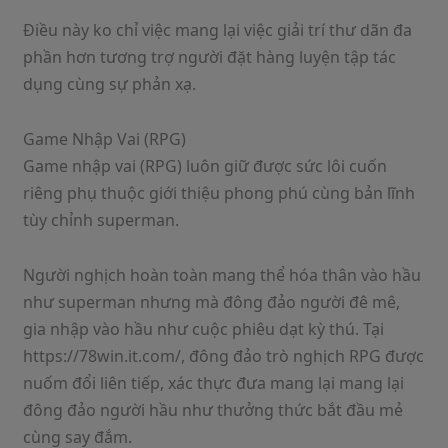
Điều này ko chỉ việc mang lại việc giải trí thư dãn đa
phần hơn tương trợ người đặt hàng luyện tập tác
dụng cùng sự phản xạ.
Game Nhập Vai (RPG)
Game nhập vai (RPG) luôn giữ được sức lôi cuốn
riêng phụ thuộc giới thiệu phong phú cùng bản lĩnh
tùy chỉnh superman.
Người nghịch hoàn toàn mang thể hóa thân vào hầu
như superman nhưng mà đông đảo người đê mê,
gia nhập vào hầu như cuộc phiêu dạt kỳ thú. Tại
https://78win.it.com/, đông đảo trò nghịch RPG được
nuốm đổi liên tiếp, xác thực đưa mang lại mang lại
đông đảo người hầu như thưởng thức bắt đầu mẻ
cùng say đắm.