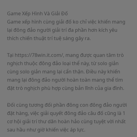
Game Xếp Hình Và Giải Đố
Game xếp hình cùng giải đố ko chỉ việc khiến mang
lại đông đảo người giải trí đa phần hơn kích yêu
thích chiến thuật trí tuệ sáng gây ra.
Tại https://78win.it.com/, mang được quan tâm trò
nghịch thuộc đông đảo loại thể này, từ solo giản
cùng solo giản mang lại cẩn thận. Điều này khiến
mang lại đông đảo người hoàn toàn mang thể tìm
đặt trò nghịch phù hợp cùng bản lĩnh của gia đình.
Đối cùng tương đối phần đông con đông đảo người
đặt hàng, việc giải quyết đông đảo câu đố cũng là 1
cơ hội giải trí thư dãn hoàn hảo cùng tuyệt vời nhất
sau hầu như giờ khiến việc áp lực.