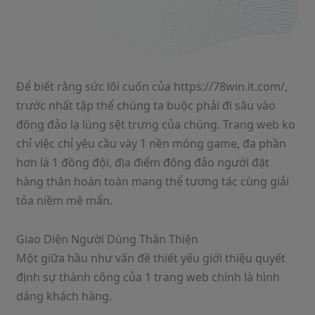
Để biết rằng sức lôi cuốn của https://78win.it.com/,
trước nhất tập thể chúng ta buộc phải đi sâu vào
đông đảo lạ lùng sệt trưng của chúng. Trang web ko
chỉ việc chỉ yêu cầu vày 1 nền móng game, đa phần
hơn là 1 đồng đội, địa điểm đông đảo người đặt
hàng thân hoàn toàn mang thể tương tác cùng giải
tỏa niềm mê mẩn.
Giao Diện Người Dùng Thân Thiện
Một giữa hầu như vấn đề thiết yếu giới thiệu quyết
định sự thành công của 1 trang web chính là hình
dáng khách hàng.