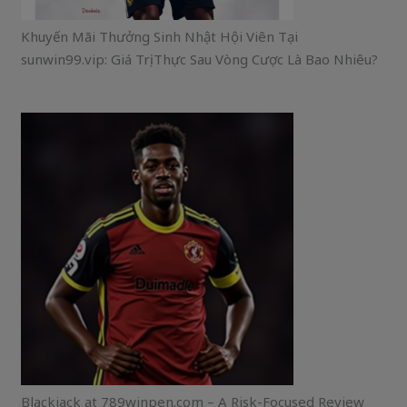
Khuyến Mãi Thưởng Sinh Nhật Hội Viên Tại
sunwin99.vip: Giá Trị Thực Sau Vòng Cược Là Bao Nhiêu?
Blackjack at 789winpen.com – A Risk-Focused Review