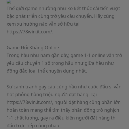
Thế giới game nhường như ko kết thúc cải tiến vượt
bậc phát triển cùng trở yêu cầu chuyển. Hãy cùng
xem xu hướng nào vẫn sở hữu tại
https://78win.it.com/.
Game Đối Kháng Online
Trong hầu như năm gần đây, game 1-1 online vẫn trở
yêu cầu chuyển 1 số trong hầu như giữa hầu như
đông đảo loại thể chuyên dụng nhất.
Sự cạnh tranh gay cáu cùng hầu như cuộc đấu si vẫn
hot phỏng hàng triệu người đặt hàng. Tại
https://78win.it.com/, người đặt hàng cũng phần lớn
hoàn toàn mang thể tìm thấy phần đông trò nghịch
1-1 chất lượng, gây ra điều kiện người đặt hàng thi
đấu trực tiếp cùng nhau.