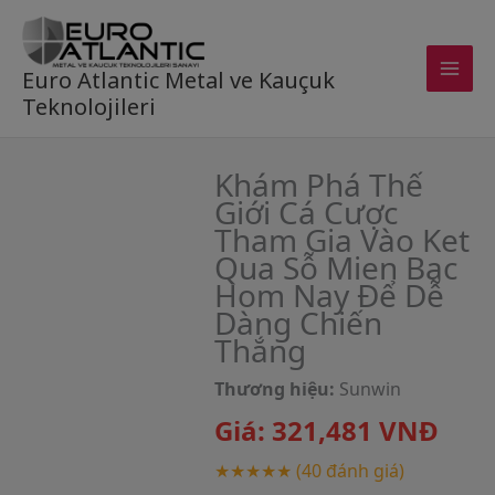
Skip
to
content
Euro Atlantic Metal ve Kauçuk
Teknolojileri
Khám Phá Thế
Giới Cá Cược
Tham Gia Vào Ket
Qua Sỗ Mien Bac
Hom Nay Để Dễ
Dàng Chiến
Thắng
Thương hiệu:
Sunwin
Giá:
321,481
VNĐ
★★★★★
(40 đánh giá)