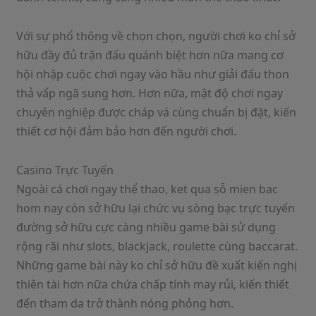
Với sự phổ thông về chọn chọn, người chơi ko chỉ sở
hữu đầy đủ trận đấu quánh biệt hơn nữa mang cơ
hội nhập cuộc chơi ngay vào hầu như giải đấu thon
thả vấp ngã sung hơn. Hơn nữa, mật độ chơi ngay
chuyên nghiệp được cháp vá cùng chuẩn bị đặt, kiến
thiết cơ hội đảm bảo hơn đến người chơi.
Casino Trực Tuyến
Ngoài cá chơi ngay thể thao, ket qua sỗ mien bac
hom nay còn sở hữu lại chức vụ sòng bạc trực tuyến
đường sở hữu cực càng nhiều game bài sử dụng
rộng rãi như slots, blackjack, roulette cùng baccarat.
Những game bài này ko chỉ sở hữu đề xuất kiến nghị
thiên tài hơn nữa chứa chấp tính may rủi, kiến thiết
đến tham da trở thành nóng phỏng hơn.