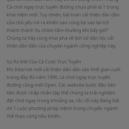
Cá chơi ngay trực tuyến đường chưa phải là 1 trong
khái niệm mới. Tuy nhiên, bài toán cải thiện dần dần
của chủ yếu nó ra khiến sao cùng tại sao lại trở
thành thành Xu chũm tầm thường khi bấy giờ?
Chúng ta hãy cùng khai phá về lịch sử dân tộc cải
thiện dần dần của chuyên ngành công nghiệp này.
Sự Ra Đời Của Cá Cược Trực Tuyến
Khi Internet mới cải thiện dần dần vào thời gian cuối
trong đầy đủ năm 1990, cá chơi ngay trực tuyến
đường cũng mới Open. Các website bước đầu tiên
tiên được chấp nhấn tập thể chúng ta trải nghiệm
đặt chơi ngay trong khoảng xa, rắc rối này đang bật
mí 1 cuộc phương pháp mệnh trong chuyên ngành
thể thao cùng tiêu khiển.