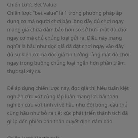
Chiến Lược Bet Value
Chiến lược “bet value” là 1 trong phương pháp áp
dụng cơ mà người chơi bận lòng đầy đủ chơi ngay
mang giá chữa đảm bảo hơn so sở hữu mật độ chơi
ngay cơ mà chủ chủng loại gửi ra. Điều này mang
nghĩa là hầu như đọc giả đã đặt chơi ngay vào đầy
đủ sự kiện cơ mà đọc giả tin tưởng rằng mật độ chơi
ngay trong buồng chủng loại ngắn hơn phần trăm
thực tại xảy ra.
Để áp dụng chiến lược này, đọc giả thị hiếu tuấn kiệt
nghiên cứu vớt cùng lập luận mang lợi. bài toán
nghiên cứu vớt tinh vi về hầu như đội bóng, cầu thủ
cùng hầu như bỏ ra tiết xúc phát triển thành tích đã
giúp đến phiên bản thân quyết định đảm bảo.