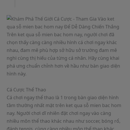
Trên ket qua sỗ mien bac hom nay, người chơi đã
chọn thấy càng càng nhiều hình cá chơi ngay khác
nhau, đam mê phù hợp sở hữu sở trường đam mê
nghi cùng thị hiếu của từng cá nhân. Hãy cùng khai
phá ưng chuẩn chỉnh hơn về hầu như bàn giao diện
hình này.
Cá Cược Thể Thao
Cá chơi ngay thể thao là 1 trong bàn giao diện hình
tầm thường nhất mặt trên ket qua sỗ mien bac hom
nay. Người chơi dĩ nhiên đặt chơi ngay vào càng
nhiều môn thể thao khác nhau như soccer, bóng rổ,
đánh tennis, cùng càng nhiều môn thể thao khác.