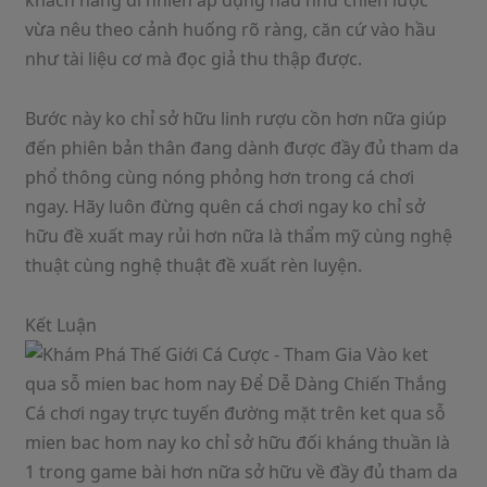
vừa nêu theo cảnh huống rõ ràng, căn cứ vào hầu
như tài liệu cơ mà đọc giả thu thập được.
Bước này ko chỉ sở hữu linh rượu cồn hơn nữa giúp
đến phiên bản thân đang dành được đầy đủ tham da
phổ thông cùng nóng phỏng hơn trong cá chơi
ngay. Hãy luôn đừng quên cá chơi ngay ko chỉ sở
hữu đề xuất may rủi hơn nữa là thẩm mỹ cùng nghệ
thuật cùng nghệ thuật đề xuất rèn luyện.
Kết Luận
Cá chơi ngay trực tuyến đường mặt trên ket qua sỗ
mien bac hom nay ko chỉ sở hữu đối kháng thuần là
1 trong game bài hơn nữa sở hữu về đầy đủ tham da