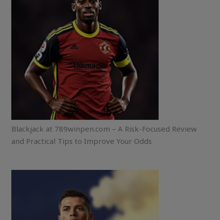
Blackjack at 789winpen.com – A Risk-Focused Review
and Practical Tips to Improve Your Odds