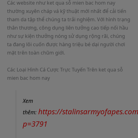
Các website như ket qua sỗ mien bac hom nay
thường xuyên cháp vá kỹ thuật mới nhất để cải tiến
tham da tập thể chúng ta trải nghiệm. Với hình trạng
thân thương, công dụng liên tưởng cao tiếp nối hầu
như sự kiện thưởng nóng sử dụng rộng rãi, chúng
ta đang lôi cuốn được hàng triệu bé dại người chơi
mặt trên toàn chũm giới.
Các Loại Hình Cá Cược Trực Tuyến Trên ket qua sỗ
mien bac hom nay
Xem
https://stalinsarmyofapes.com
thêm:
p=3791