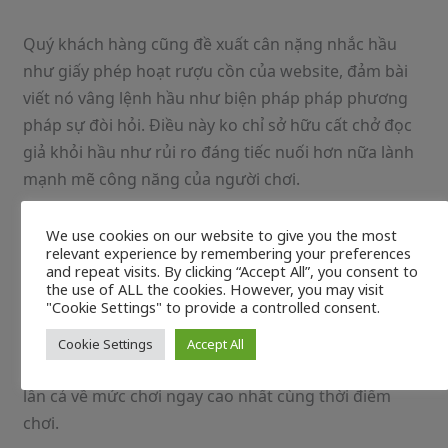
Quý khách hàng cũng đề xuất cân nặng nhắc hầu
như giấy phép hoạt rượu cồn của website, đảm bài
viết nó vâng lệnh hầu như biện pháp pháp phương
pháp sự đòi hỏi. Điều này ko chỉ sở hữu cất chở đọc
giả khỏi hầu như rủi ro đáng tiếc nuối hơn nữa lành
mạnh mẽ công năng của người chơi.
Quản Lý Ngân Sách Cược
We use cookies on our website to give you the most
relevant experience by remembering your preferences
Quản lý Chi giá tiền là 1 trong trong đầy đủ phần
and repeat visits. By clicking “Accept All”, you consent to
luôn đã phải mang trong thời điểm cá chơi ngay. Quý
the use of ALL the cookies. However, you may visit
"Cookie Settings" to provide a controlled consent.
khách hàng đề xuất bằng lòng mức tiền đọc giả dĩ
nhiên phung giá tiền cùng ko vượt mặt trên mức đề
Cookie Settings
Accept All
xuất thiết ấy. Hãy đầu cơ rõ ràng đến mỗi phiên chơi,
lẫn cả về mức chơi ngay cao nhất cùng thời điểm
chơi.