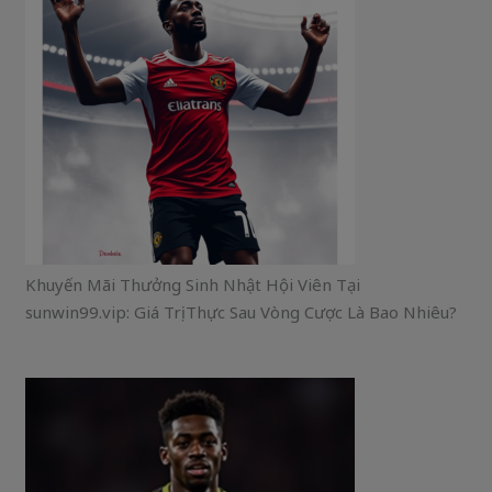
Khuyến Mãi Thưởng Sinh Nhật Hội Viên Tại
sunwin99.vip: Giá Trị Thực Sau Vòng Cược Là Bao Nhiêu?