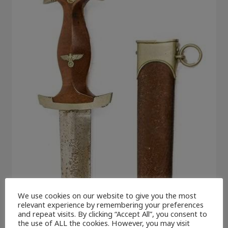
We use cookies on our website to give you the most
relevant experience by remembering your preferences
and repeat visits. By clicking “Accept All”, you consent to
the use of ALL the cookies. However, you may visit