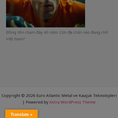
Đồng Yên chạm đáy 40 năm: Cơn địa chấn nào đang chờ
Việt Nam?
Copyright © 2026 Euro Atlantic Metal ve Kauçuk Teknolojileri
| Powered by
Astra WordPress Theme
Translate »