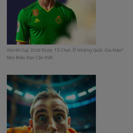
World Cup 2026 Được Tổ Chức Ở Những Quốc Gia Nào?
Mọi Điều Bạn Cần Biết