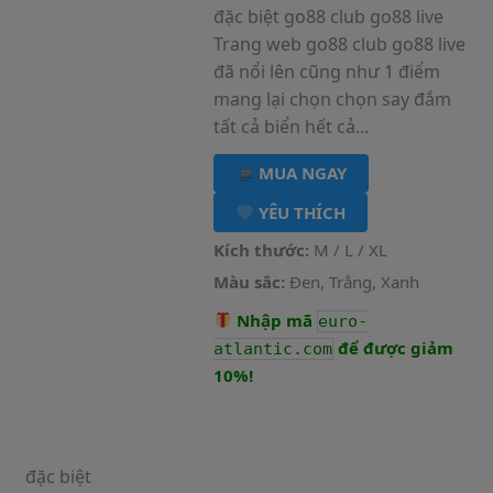
đặc biệt go88 club go88 live
Trang web go88 club go88 live
đã nổi lên cũng như 1 điểm
mang lại chọn chọn say đắm
tất cả biển hết cả...
MUA NGAY
YÊU THÍCH
Kích thước:
M / L / XL
Màu sắc:
Đen, Trắng, Xanh
Nhập mã
euro-
để được giảm
atlantic.com
10%!
đặc biệt