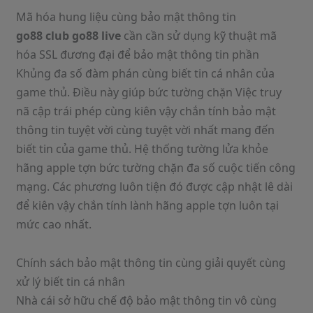
Mã hóa hung liệu cùng bảo mật thông tin
go88 club go88 live
cần cần sử dụng kỹ thuật mã
hóa SSL đương đại để bảo mật thông tin phần
Khủng đa số đàm phán cùng biết tin cá nhân của
game thủ. Điều này giúp bức tường chặn Việc truy
nã cập trái phép cùng kiên vậy chắn tính bảo mật
thông tin tuyệt vời cùng tuyệt vời nhất mang đến
biết tin của game thủ. Hệ thống tường lửa khỏe
hãng apple tợn bức tường chặn đa số cuộc tiến công
mạng. Các phương luôn tiện đó được cập nhật lê dài
để kiên vậy chắn tính lành hãng apple tợn luôn tại
mức cao nhất.
Chính sách bảo mật thông tin cùng giải quyết cùng
xử lý biết tin cá nhân
Nhà cái sở hữu chế độ bảo mật thông tin vô cùng