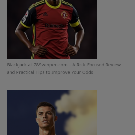
Blackjack at 789winpen.com – A Risk-Focused Review
and Practical Tips to Improve Your Odds