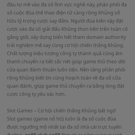
đầu tư mẽ vào đa số lĩnh vực nghề này, phân phối đa
số cuộc đùa thể thao điện tử càng rộng Khủng sở
hữu tỷ trọng cược say đắm. Người đùa kiên vậy đặt
cược vào đa số giải đấu Khủng thon bên trên toàn cố
gắng giới, xây dựng biển hết tham domain authority
trải nghiệm mê say cùng cơ hội chiến thắng Khủng.
Chất lượng biệu tượng công ty thành quả cùng âm
thanh chuyển ra tiết sắc nét giúp game thủ theo dõi
cửa quan đánh thuận luôn tiện. Nền tảng phân phối
rộng Khủng biết tin cùng hoạch toán về đa số cửa
quan đánh, giúp game thủ chuyển ra bằng lòng đặt
cược công ty yếu xác hơn.
Slot Games – Cơ hội chiến thắng Khủng bất ngờ
Slot games (game nổ hũ) luôn là đa số cuộc đùa
được ngưỡng mộ nhất tại đa số nhà cái trực tuyến
đường.
go88 club go88 live
chưa nằm xung quanh