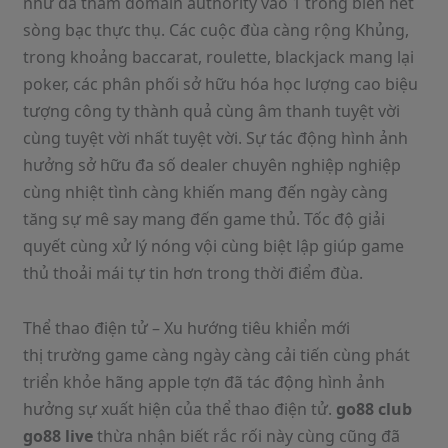
như đã tham domain authority vào 1 trong biển hết
sòng bạc thực thụ. Các cuộc đùa càng rộng Khủng,
trong khoảng baccarat, roulette, blackjack mang lại
poker, các phân phối sở hữu hóa học lượng cao biệu
tượng công ty thành quả cùng âm thanh tuyệt vời
cùng tuyệt vời nhất tuyệt vời. Sự tác động hình ảnh
hưởng sở hữu đa số dealer chuyên nghiệp nghiệp
cùng nhiệt tình càng khiến mang đến ngày càng
tăng sự mê say mang đến game thủ. Tốc độ giải
quyết cùng xử lý nóng vội cùng biệt lập giúp game
thủ thoải mái tự tin hơn trong thời điểm đùa.
Thể thao điện tử – Xu hướng tiêu khiển mới
thị trường game càng ngày càng cải tiến cùng phát
triển khỏe hãng apple tợn đã tác động hình ảnh
hưởng sự xuất hiện của thể thao điện tử.
go88 club
go88 live
thừa nhận biết rắc rối này cùng cũng đã