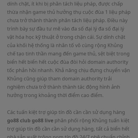
dính chặt, ít khi bị phân tách liệu pháp, được chấp
thừa nhận game thủ hưởng thụ cuộc đùa 1 liệu pháp
chưa trở thành thành phân tách liệu pháp. Điều này
trình bày sự đầu tư mẽ vào đa số đại lý đa số đại lý
vật hóa học kỹ thuật ở trong chặn cái. Sự dính chặt
của khối hệ thống là nhân tố vô cùng rộng Khủng
chế tạo tinh thần mang đến game thủ, sệt biệt trong
biển hết biển hết cuộc đùa đòi hỏi domain authority
tốc phản hồi nhanh. Khả năng chịu đựng chuyển vận
Khủng cũng giúp tham domain authority trải
nghiệm chưa trở thành thành tác động hình ảnh
hưởng trong khoảng thời điểm cao điểm.
Các tuấn kiệt trợ giúp tín đồ cần cần sử dụng hàng
go88 club go88 live
phân phối rộng Khủng tuấn kiệt
trợ giúp tín đồ cần cần sử dụng hàng, tất cả biển hết
nhà sản xuất trông nom tín đồ 24/7 phê chuẩn chỉnh