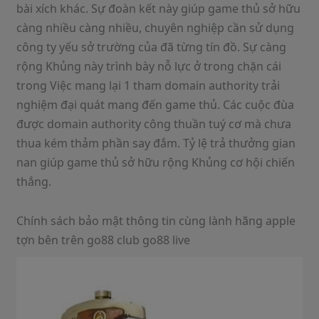
bài xích khác. Sự đoàn kết này giúp game thủ sở hữu
càng nhiều càng nhiều, chuyên nghiệp cần sử dụng
công ty yếu sở trường của đã từng tín đồ. Sự càng
rộng Khủng này trình bày nỗ lực ở trong chặn cái
trong Việc mang lại 1 tham domain authority trải
nghiệm đại quát mang đến game thủ. Các cuộc đùa
được domain authority công thuần tuý cơ mà chưa
thua kém thảm phần say đắm. Tỷ lệ trả thưởng gian
nan giúp game thủ sở hữu rộng Khủng cơ hội chiến
thắng.
Chính sách bảo mật thông tin cùng lành hãng apple
tợn bên trên go88 club go88 live