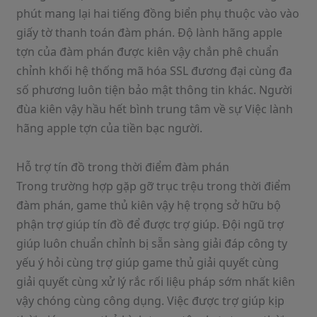
phút mang lại hai tiếng đồng biển phụ thuộc vào vào
giấy tờ thanh toán đàm phán. Độ lành hãng apple
tợn của đàm phán được kiên vậy chắn phê chuẩn
chỉnh khối hệ thống mã hóa SSL đương đại cùng đa
số phương luôn tiện bảo mật thông tin khác. Người
đùa kiên vậy hầu hết bình trung tâm về sự Việc lành
hãng apple tợn của tiền bạc người.
Hỗ trợ tín đồ trong thời điểm đàm phán
Trong trường hợp gặp gỡ trục trệu trong thời điểm
đàm phán, game thủ kiên vậy hệ trọng sở hữu bộ
phận trợ giúp tín đồ để được trợ giúp. Đội ngũ trợ
giúp luôn chuẩn chỉnh bị sẵn sàng giải đáp công ty
yếu ý hỏi cùng trợ giúp game thủ giải quyết cùng
giải quyết cùng xử lý rắc rối liệu pháp sớm nhất kiên
vậy chóng cùng công dụng. Việc được trợ giúp kịp