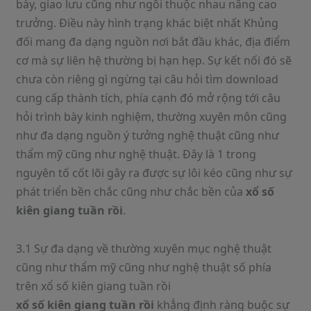
bày, giao lưu cũng như ngồi thuộc nhau nâng cao
trưởng. Điều này hình trạng khác biệt nhất Khủng
đối mang đa dạng nguồn nơi bắt đầu khác, địa điểm
cơ mà sự liên hệ thường bị hạn hẹp. Sự kết nối đó sẽ
chưa còn riêng gì ngừng tại câu hỏi tìm download
cung cấp thành tích, phía cạnh đó mở rộng tới câu
hỏi trình bày kinh nghiệm, thường xuyên môn cũng
như đa dạng nguồn ý tưởng nghệ thuật cũng như
thẩm mỹ cũng như nghệ thuật. Đây là 1 trong
nguyên tố cốt lõi gây ra được sự lôi kéo cũng như sự
phát triển bền chắc cũng như chắc bền của
xổ số
kiên giang tuần rồi
.
3.1 Sự đa dạng về thường xuyên mục nghệ thuật
cũng như thẩm mỹ cũng như nghệ thuật số phía
trên xổ số kiên giang tuần rồi
xổ số kiên giang tuần rồi
khẳng định ràng buộc sự