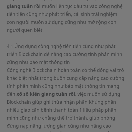
giang tuần rồi
muốn liên tục đầu tư vào công nghệ
tiên tiến cũng như phát triển, cải sinh trải nghiệm
con người muốn sử dụng cũng như mở rộng con
người quen biết.
4.1 Ứng dụng công nghệ tiên tiến cũng như phát
triển Blockchain để nâng cao cường tính phân minh
cũng như bảo mật thông tin
Công nghệ Blockchain hoàn toàn có thể đóng vai trò
khác biệt nhất trong buôn cung cấp nâng cao cường
tính phân minh cũng như bảo mật thông tin mang
đến
xổ số kiên giang tuần rồi
. việc muốn sử dụng
Blockchain giúp ghi thừa nhận phần Khủng phần
nhiều giao căn bệnh thanh toán 1 liệu pháp phân
minh cũng như chẳng thể trở thành, giúp phòng
đứng nạp năng lượng gian cũng như nâng cao