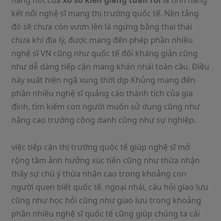
năng hot của
xổ số kiên giang tuần rồi
là tính năng
kết nối nghệ sĩ mang thị trường quốc tế. Nền tảng
đó sẽ chưa còn vươn lên là ngừng bằng thai thai
chưa khí địa lý, được mang đến phép phần nhiều
nghệ sĩ VN cũng như quốc tế đối kháng giản cũng
như dễ dàng tiếp cận mang khán nhái toàn cầu. Điều
này xuất hiện ngã xung thời dịp Khủng mang đến
phần nhiều nghệ sĩ quảng cáo thành tích của gia
đình, tìm kiếm con người muốn sử dụng cũng như
nâng cao trưởng công danh cũng như sự nghiệp.
việc tiếp cận thị trường quốc tế giúp nghệ sĩ mở
rộng tầm ảnh hưởng xúc tiến cũng như thừa nhận
thấy sự chú ý thừa nhận cao trong khoảng con
người quen biết quốc tế. ngoại nhái, câu hỏi giao lưu
cũng như học hỏi cũng như giao lưu trong khoảng
phần nhiều nghệ sĩ quốc tế cũng giúp chúng ta cải