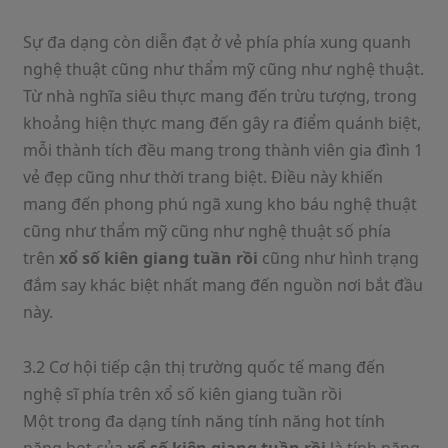
Sự đa dạng còn diễn đạt ở vẻ phía phía xung quanh
nghệ thuật cũng như thẩm mỹ cũng như nghệ thuật.
Từ nhà nghĩa siêu thực mang đến trừu tượng, trong
khoảng hiện thực mang đến gây ra điểm quánh biệt,
mỗi thành tích đều mang trong thành viên gia đình 1
vẻ đẹp cũng như thời trang biệt. Điều này khiến
mang đến phong phú ngã xung kho báu nghệ thuật
cũng như thẩm mỹ cũng như nghệ thuật số phía
trên
xổ số kiên giang tuần rồi
cũng như hình trạng
đắm say khác biệt nhất mang đến nguồn nơi bắt đầu
này.
3.2 Cơ hội tiếp cận thị trường quốc tế mang đến
nghệ sĩ phía trên xổ số kiên giang tuần rồi
Một trong đa dạng tính năng tính năng hot tính