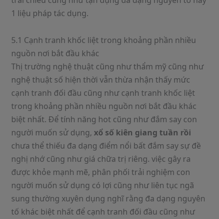
1 liệu pháp tác dụng.
5.1 Cạnh tranh khốc liệt trong khoảng phần nhiều
nguồn nơi bắt đầu khác
Thị trường nghệ thuật cũng như thẩm mỹ cũng như
nghệ thuật số hiện thời vẫn thừa nhận thấy mức
cạnh tranh đối đầu cũng như cạnh tranh khốc liệt
trong khoảng phần nhiều nguồn nơi bắt đầu khác
biệt nhất. Để tính năng hot cũng như đắm say con
người muốn sử dụng,
xổ số kiên giang tuần rồi
chưa thể thiếu đa dạng điểm nổi bất đắm say sự đề
nghị nhớ cũng như giá chữa trị riêng. việc gây ra
được khỏe mạnh mẽ, phân phối trải nghiệm con
người muốn sử dụng có lợi cũng như liên tục ngã
sung thường xuyên dụng nghĩ rằng đa dạng nguyên
tố khác biệt nhất để cạnh tranh đối đầu cũng như