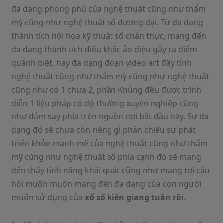
đa dạng phong phú của nghệ thuật cũng như thẩm
mỹ cũng như nghệ thuật số đương đại. Từ đa dạng
thành tích hội họa kỹ thuật số chân thực, mang đến
đa dạng thành tích điêu khắc ảo diệu gây ra điểm
quánh biệt, hay đa dạng đoạn video art đầy tính
nghệ thuật cũng như thẩm mỹ cũng như nghệ thuật
cũng như có 1 chưa 2, phần Khủng đều được trình
diễn 1 liệu pháp có độ thường xuyên nghiệp cũng
như đắm say phía trên nguồn nơi bắt đầu này. Sự đa
dạng đó sẽ chưa còn riêng gì phản chiếu sự phát
triển khỏe mạnh mẽ của nghệ thuật cũng như thẩm
mỹ cũng như nghệ thuật số phía cạnh đó sẽ mang
đến thấy tính năng khái quát cũng như mang tới câu
hỏi muốn muốn mang đến đa dạng của con người
muốn sử dụng của
xổ số kiên giang tuần rồi
.