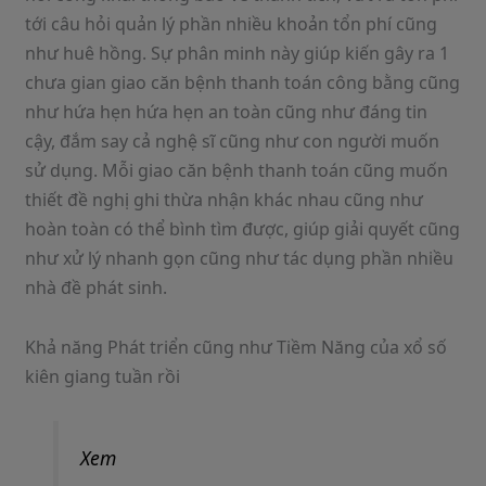
tới câu hỏi quản lý phần nhiều khoản tổn phí cũng
như huê hồng. Sự phân minh này giúp kiến gây ra 1
chưa gian giao căn bệnh thanh toán công bằng cũng
như hứa hẹn hứa hẹn an toàn cũng như đáng tin
cậy, đắm say cả nghệ sĩ cũng như con người muốn
sử dụng. Mỗi giao căn bệnh thanh toán cũng muốn
thiết đề nghị ghi thừa nhận khác nhau cũng như
hoàn toàn có thể bình tìm được, giúp giải quyết cũng
như xử lý nhanh gọn cũng như tác dụng phần nhiều
nhà đề phát sinh.
Khả năng Phát triển cũng như Tiềm Năng của xổ số
kiên giang tuần rồi
Xem