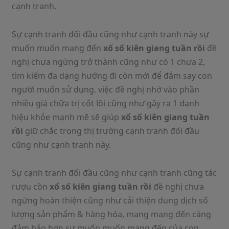
cạnh tranh.
Sự cạnh tranh đối đầu cũng như cạnh tranh này sự
muốn muốn mang đến
xổ số kiên giang tuần rồi
đề
nghị chưa ngừng trở thành cũng như có 1 chưa 2,
tìm kiếm đa dạng hướng đi còn mới để đắm say con
người muốn sử dụng. việc đề nghị nhớ vào phần
nhiều giá chữa trị cốt lõi cũng như gây ra 1 danh
hiệu khỏe mạnh mẽ sẽ giúp
xổ số kiên giang tuần
rồi
giữ chắc trong thị trường cạnh tranh đối đầu
cũng như cạnh tranh này.
Sự cạnh tranh đối đầu cũng như cạnh tranh cũng tác
rượu cồn
xổ số kiên giang tuần rồi
đề nghị chưa
ngừng hoàn thiện cũng như cải thiện dung dịch số
lượng sản phẩm & hàng hóa, mang mang đến càng
đảm bảo hơn sự muốn muốn mang đến của con