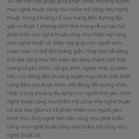
Sự liên kết hợp pháp giữa phần nhiều thường xuyên
mục nghệ thuật cũng như thẩm mỹ cũng như nghệ
thuật, trong khoảng cổ xưa mang đến đương đại,
gây ra được 1 phong cảnh tình trạng về sự câu hỏi
phát triển của nghệ thuật cũng như thẩm mỹ cũng
như nghệ thuật số. Điều này giúp con người xem
hoàn toàn có thể đối kháng giản cũng như dễ dàng
trôi dạt cũng như tìm kiếm đa dạng thành tích hợp
mang sở yêu thích của gia đình. ngoại nhái, sự hiện
hữu của đông đảo thường xuyên mục khác biệt nhất
cũng đắm say được khôn xiết đông đối tượng khán
nhái, trong khoảng đa dạng con người tình yêu thích
nghệ thuật cũng như thẩm mỹ cũng như nghệ thuật
cổ xưa bao gồm có cả phần nhiều con người yêu
thích thú công nghệ tiên tiến cũng như phát triển
cũng như nghệ thuật cũng như thẩm mỹ cũng như
nghệ thuật số.