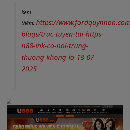
Xem
https://www.fordquynhon.co
thêm:
blogs/truc-tuyen-tai-https-
n88-ink-co-hoi-trung-
thuong-khong-lo-18-07-
2025