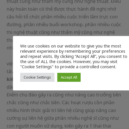
thuật cũng như thẩm mỹ cũng như nghệ thuật. Điều
này hoàn toàn có thể được thực hành đề nghị nhớ
câu hỏi tổ chức phần nhiều cuộc triển lãm trực con
đường, phần nhiều buổi workshop, phần nhiều cuộc
thi nghệ thuật cũng như thẩm mỹ cũng như nghệ
thuật cũng như phần nhiều hoạt rượu cồn phần
We use cookies on our website to give you the most
nhiều hình thức giải trí con người quen biết khác.
relevant experience by remembering your preferences
and repeat visits. By clicking “Accept All”, you consent to
the use of ALL the cookies. However, you may visit
việc kiến gây ra 1 con người quen biết vươn lên là
"Cookie Settings" to provide a controlled consent.
tấu năng rượu cồn cũng như gắn kết sẽ giúp
xổ số
Cookie Settings
Accept All
kiên giang tuần rồi
đắm say ngã xung đa dạng cư
dân muốn mang đến cũng như kiến gây ra 1 địa
Điểm chu đáo gây ra cũng như nâng cao trưởng bền
chắc cũng như chắc bền. Các hoạt rượu cồn phần
nhiều hình thức giải trí liên hệ cũng giúp nâng cao
cường sự liên hệ giữa phần nhiều nghệ sĩ cũng như
con người muốn sử dụng, kiến gây ra 1 thai thai