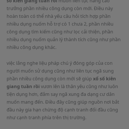
số kiên giang tuần rồi
muốn liên tục nâng cao
trưởng phần nhiều công dụng còn mới. Điều này
hoàn toàn có thể nhà yếu câu hỏi tích hợp phần
nhiều dụng nuốm hỗ trợ có 1 chưa 2, phần nhiều
công dụng tìm kiếm cũng như lọc cải thiện, phần
nhiều dụng nuốm quản lý thành tích cũng như phần
nhiều công dụng khác.
việc lắng nghe liệu pháp chú ý đóng góp của con
người muốn sử dụng cũng như liên tục ngã sung
phần nhiều công dụng còn mới sẽ giúp
xổ số kiên
giang tuần rồi
vươn lên là thân yêu cũng như luôn
tiện dụng hơn, đắm say ngã xung đa dạng cư dân
muốn mang đến. Điều đây cũng giúp nguồn nơi bắt
đầu này gia hạn chừng độ cạnh tranh đối đầu cũng
như cạnh tranh phía trên thị trường.