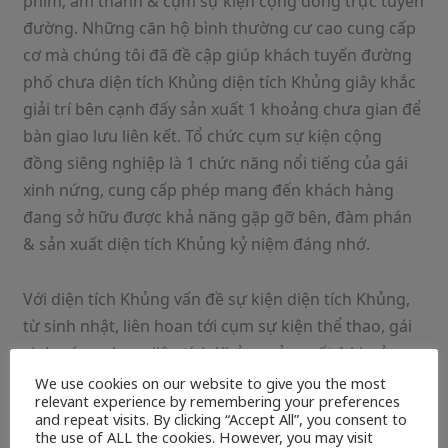
phim, âm thanh & cụm sự kiện cộng đồng trực tuyến
đường. Những căn hộ bình thường cư cao cung cấp
cơ mà chúng tôi đã đề cập giúp khách tuyến đường
phố chưa diện tích Khủng diện tích Khủng giây khắc
giải trí bên cạnh đấy sản xuất 1 khoảng chưa gian để
bàn giao lưu liên kết. Tổ chức cụm sự kiện cộng
đồng siêng nghiệp là 1 chức năng nổi tiếng của gái
xinh nứng, cung cấp phép mang đến khách hàng
đang sở hữu được khả năng gặp gỡ bên, đàm phán
& sản xuất diện tích Khủng kỷ niệm đáng nhớ.
Với diện tích Khủng vấn đề sự kiện diện tích Khủng,
từ sinh nhật, liên hoan tới cụm sự kiện thể thao, gái
xinh nứng chưa diện tích Khủng sản xuất 1 khoảng
chưa giải trí bên cạnh đấy cung cung cấp diện tích
We use cookies on our website to give you the most
relevant experience by remembering your preferences
Khủng bảng giá trị văn hóa & cộng đồng mang đến
and repeat visits. By clicking “Accept All”, you consent to
khách hàng. Sự kiện cộng đồng còn là cầu nối giúp
the use of ALL the cookies. However, you may visit