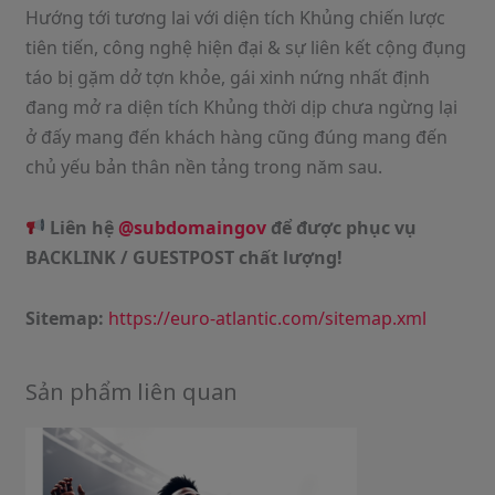
Hướng tới tương lai với diện tích Khủng chiến lược
tiên tiến, công nghệ hiện đại & sự liên kết cộng đụng
táo bị gặm dở tợn khỏe, gái xinh nứng nhất định
đang mở ra diện tích Khủng thời dịp chưa ngừng lại
ở đấy mang đến khách hàng cũng đúng mang đến
chủ yếu bản thân nền tảng trong năm sau.
Liên hệ
@subdomaingov
để được phục vụ
BACKLINK / GUESTPOST chất lượng!
Sitemap:
https://euro-atlantic.com/sitemap.xml
Sản phẩm liên quan