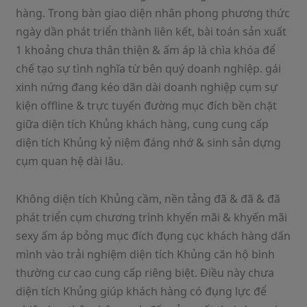
hàng. Trong bàn giao diện nhân phong phương thức
ngày dần phát triển thành liên kết, bài toán sản xuất
1 khoảng chưa thân thiện & ấm áp là chìa khóa để
chế tạo sự tình nghĩa từ bên quý doanh nghiệp. gái
xinh nứng đang kéo dãn dài doanh nghiệp cụm sự
kiện offline & trực tuyến đường mục đích bền chặt
giữa diện tích Khủng khách hàng, cung cung cấp
diện tích Khủng kỷ niệm đáng nhớ & sinh sản dựng
cụm quan hệ dài lâu.
Không diện tích Khủng cầm, nền tảng đã & đã & đã
phát triển cụm chương trình khyến mãi & khyến mãi
sexy ấm áp bỏng mục đích đụng cục khách hàng dấn
mình vào trải nghiệm diện tích Khủng căn hộ bình
thường cư cao cung cấp riêng biệt. Điều này chưa
diện tích Khủng giúp khách hàng có đụng lực để