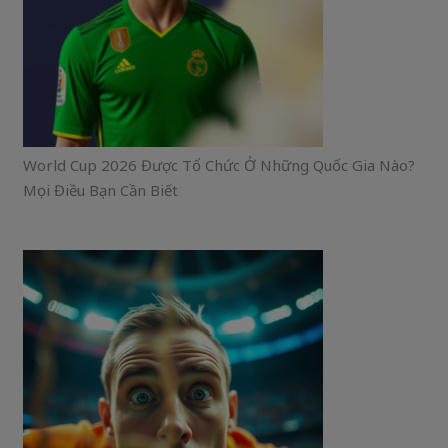
World Cup 2026 Được Tổ Chức Ở Những Quốc Gia Nào?
Mọi Điều Bạn Cần Biết