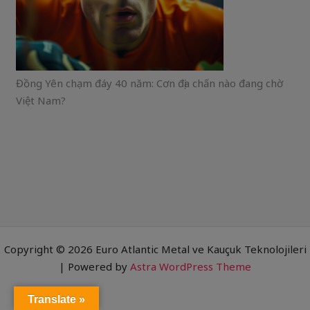
Đồng Yên chạm đáy 40 năm: Cơn địa chấn nào đang chờ
Việt Nam?
Copyright © 2026 Euro Atlantic Metal ve Kauçuk Teknolojileri
| Powered by
Astra WordPress Theme
Translate »