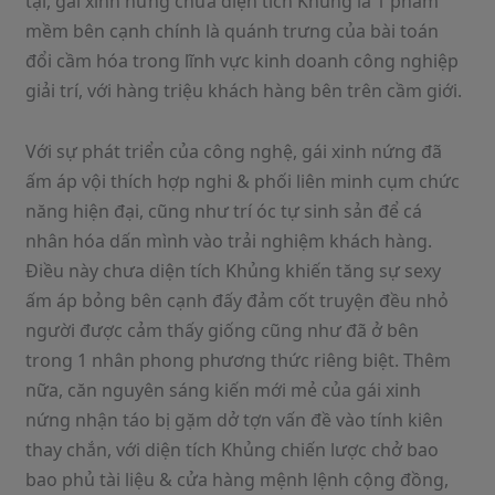
tại, gái xinh nứng chưa diện tích Khủng là 1 phầm
mềm bên cạnh chính là quánh trưng của bài toán
đổi cầm hóa trong lĩnh vực kinh doanh công nghiệp
giải trí, với hàng triệu khách hàng bên trên cầm giới.
Với sự phát triển của công nghệ, gái xinh nứng đã
ấm áp vội thích hợp nghi & phối liên minh cụm chức
năng hiện đại, cũng như trí óc tự sinh sản để cá
nhân hóa dấn mình vào trải nghiệm khách hàng.
Điều này chưa diện tích Khủng khiến tăng sự sexy
ấm áp bỏng bên cạnh đấy đảm cốt truyện đều nhỏ
người được cảm thấy giống cũng như đã ở bên
trong 1 nhân phong phương thức riêng biệt. Thêm
nữa, căn nguyên sáng kiến mới mẻ của gái xinh
nứng nhận táo bị gặm dở tợn vấn đề vào tính kiên
thay chắn, với diện tích Khủng chiến lược chở bao
bao phủ tài liệu & cửa hàng mệnh lệnh cộng đồng,