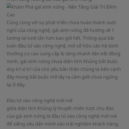
Cùng cùng với sự phát triển chưa hoàn thành xuôi
nghỉ của công nghệ, gái xinh nứng đã hướng về 1
tương lai tươi tắn hơn bao giờ hết. Thông qua bài
toán đầu tứ vào công nghệ, mở sở hữu căn hộ bình
thường cư cao cung cấp & tăng nhanh liên kết đồng
minh, gái xinh nứng chưa diện tích Khủng bắt buộc
duy trì vị trí của chủ yếu bản thân chúng ta bên cạnh
đấy mong bắt buộc mở lấy ra cầm giới chưa ngừng
lại ở đấy.
Đầu tứ vào công nghệ mới mẻ
giữa diện tích Khủng lý thuyết chiến lược chu đáo
của gái xinh nứng là đầu tứ vào công nghệ mới mẻ
để siêng sâu dấn mình vào trải nghiệm khách hàng.