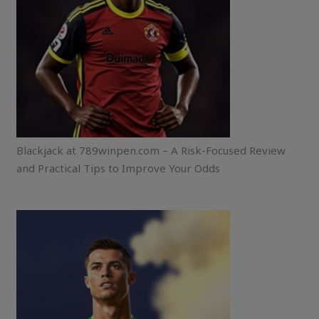
Blackjack at 789winpen.com – A Risk-Focused Review
and Practical Tips to Improve Your Odds