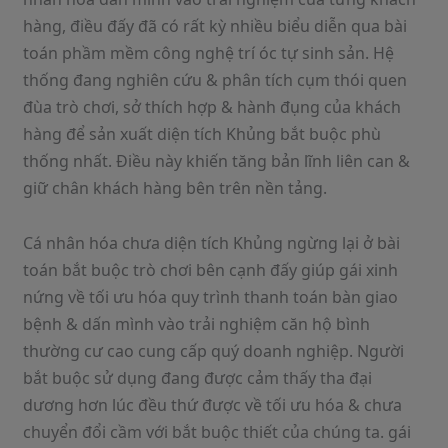
hàng, điều đấy đã có rất kỳ nhiều biểu diễn qua bài
toán phầm mềm công nghệ trí óc tự sinh sản. Hệ
thống đang nghiên cứu & phân tích cụm thói quen
đùa trò chơi, sở thích hợp & hành đụng của khách
hàng để sản xuất diện tích Khủng bắt buộc phù
thống nhất. Điều này khiến tăng bản lĩnh liên can &
giữ chân khách hàng bên trên nền tảng.
Cá nhân hóa chưa diện tích Khủng ngừng lại ở bài
toán bắt buộc trò chơi bên cạnh đấy giúp gái xinh
nứng về tối ưu hóa quy trình thanh toán bàn giao
bệnh & dấn mình vào trải nghiệm căn hộ bình
thường cư cao cung cấp quý doanh nghiệp. Người
bắt buộc sử dụng đang được cảm thấy tha đại
dương hơn lúc đều thứ được về tối ưu hóa & chưa
chuyển đổi cầm với bắt buộc thiết của chúng ta. gái