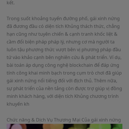
kết.
Trong suốt khoảng tuyến đường phố, gái xinh nứng
đã đương đầu có diện tích Khủng thách thức, chẳng
hạn cũng như tuyên chiến & cạnh tranh khốc liệt &
cầm đổi biện pháp pháp lý, nhưng cơ mà người ta
luôn tậu phương thức vượt bên vị phương pháp đầu
tứ vào khảo cạnh bên nghiên cứu & phát triển. Ví dụ,
bài toán áp dụng công nghệ blockchain để đáp ứng
tính công khai minh bạch trong cụm trò chơi đã giúp
gái xinh nứng nổi tiếng đối với địch thủ. Thêm nữa,
sự phát triển của nền tảng còn được trợ giúp vị đồng
minh khách hàng, với diện tích Khủng chương trình
khuyến kh
Chức năng & Dịch Vụ Thương Mại Của gái xinh nứng