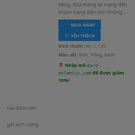
tiếng, đưa mang lại mang đến
khách hàng diện tích Khủng...
MUA NGAY
YÊU THÍCH
Kích thước:
M / L / XL
Màu sắc:
Đen, Trắng, Xanh
Nhập mã
euro-
để được giảm
atlantic.com
10%!
của bữa cơm
gái xinh nứng