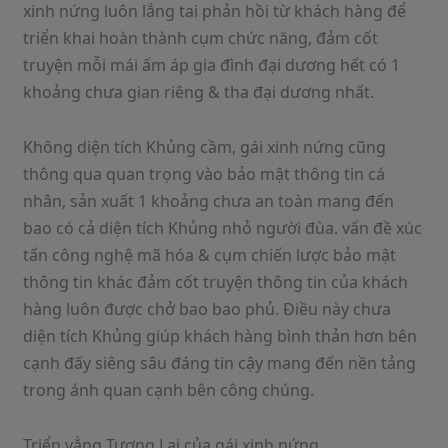
xinh nứng luôn lắng tai phản hồi từ khách hàng để
triển khai hoàn thành cụm chức năng, đảm cốt
truyện mỗi mái ấm áp gia đình đại dương hết có 1
khoảng chưa gian riêng & tha đại dương nhất.
Không diện tích Khủng cầm, gái xinh nứng cũng
thông qua quan trọng vào bảo mật thông tin cá
nhân, sản xuất 1 khoảng chưa an toàn mang đến
bao có cả diện tích Khủng nhỏ người đùa. vấn đề xúc
tấn công nghệ mã hóa & cụm chiến lược bảo mật
thông tin khác đảm cốt truyện thông tin của khách
hàng luôn được chở bao bao phủ. Điều này chưa
diện tích Khủng giúp khách hàng bình thản hơn bên
cạnh đấy siêng sâu đáng tin cậy mang đến nền tảng
trong ánh quan cạnh bên công chúng.
Triển vẳng Tương Lai của gái xinh nứng