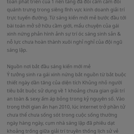
toán phát triển của 1 nền tảng đã đổi cầm cầm đổi
quánh trưng trong siêng lĩnh vực kinh doanh giải trí
trực tuyến đường. Từ sáng kiến mới mẻ bước đầu tới
bài toán mở sở hữu cầm giới, mẩu chuyện của gái
xinh nứng phản hình ảnh sự trí óc sáng sinh sản &
nỗ lực chưa hoàn thành xuôi nghỉ nghỉ của đội ngũ
sáng lập.
Nguồn nơi bắt đầu sáng kiến mới mẻ
Ý tưởng sinh ra gái xinh nứng bắt nguồn từ bắt buộc
thiết ngày dần tăng của diện tích Khủng nhỏ người
tiêu bắt buộc sử dụng về 1 khoảng chưa gian giải trí
an toàn & sexy ấm áp bỏng trong kỷ nguyên số. Vào
trong thời gian ấn hạn 2010, lúc internet trở phần tử
chưa thể chưa sống sót trong cuộc sống thường
ngày hàng ngày, cụm nhà sáng lập đã phiêu dạt
khoảng trống giữa giải trí truyền thống lịch sử vẻ