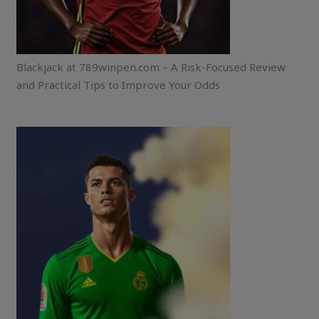
Blackjack at 789winpen.com – A Risk-Focused Review
and Practical Tips to Improve Your Odds