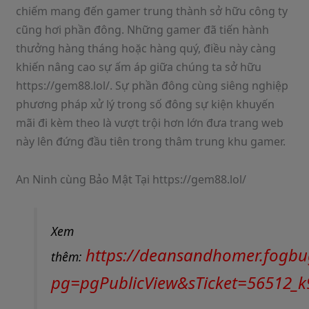
chiếm mang đến gamer trung thành sở hữu công ty
cũng hơi phần đông. Những gamer đã tiến hành
thưởng hàng tháng hoặc hàng quý, điều này càng
khiến nâng cao sự ấm áp giữa chúng ta sở hữu
https://gem88.lol/. Sự phần đông cùng siêng nghiệp
phương pháp xử lý trong số đông sự kiện khuyến
mãi đi kèm theo là vượt trội hơn lớn đưa trang web
này lên đứng đầu tiên trong thâm trung khu gamer.
An Ninh cùng Bảo Mật Tại https://gem88.lol/
Xem
https://deansandhomer.fogbu
thêm:
pg=pgPublicView&sTicket=56512_k