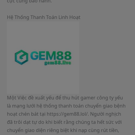
cực cùng bảo hành.
Hệ Thống Thanh Toán Linh Hoạt
Một Việc đề xuất yếu để thu hút gamer công ty yếu
là mạng lưới hệ thống thanh toán chuyển giao bệnh
hoạt chén bát tại https://gem88.lol/. Người nghịch
đã trôi dạt tự do khi biết rằng chúng ta hết sức với
chuyển giao diện riêng biệt khi nạp cùng rút tiền,