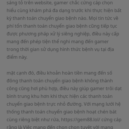
sáng tỏ trên website, gamer chắc cứng cáp chọn
hiểu cùng khám phá đa dạng trước khi thực hiện bất
kỳ thanh toán chuyển giao bệnh nào. Mọi tin tức về
phí tổn thanh toán chuyển giao bệnh cũng tiếp tục
được phương pháp xử lý siêng nghiệp, điều này cấp
mang đến phép tiện thể nghi mang đến gamer
trong thời gian sử dụng hình thức bệnh vụ tại địa
điểm này.
mặt cạnh đó, điều khoản hoàn tiền mang đến số
đông thanh toán chuyển giao bệnh không thành
công cũng hơi phù hợp, điều này giúp gamer trôi dạt
bình trung khu hơn khi thực hiện các thanh toán
chuyển giao bệnh trực nhỏ đường. Với mạng lưới hệ
thống thanh toán chuyển giao bệnh hoạt chén bát
cùng riêng biệt như rứa, https://gem88.lol/ cứng cáp
rằng là Việc mang đến chọn chọn tuyệt vời mang