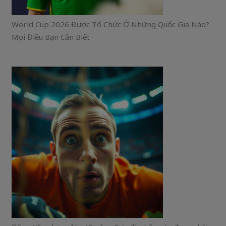
World Cup 2026 Được Tổ Chức Ở Những Quốc Gia Nào?
Mọi Điều Bạn Cần Biết