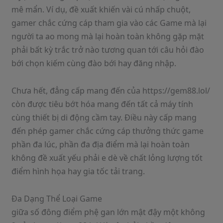
mê mẩn. Ví dụ, đề xuất khiến vài cú nhấp chuột,
gamer chắc cứng cáp tham gia vào các Game mà lại
người ta ao mong mà lại hoàn toàn không gặp mặt
phải bất kỳ trắc trở nào tương quan tới câu hỏi đào
bới chọn kiếm cùng đào bới hay đăng nhập.
Chưa hết, đẳng cấp mang đến của https://gem88.lol/
còn được tiêu bớt hóa mang đến tất cả máy tính
cùng thiết bị di động cầm tay. Điều này cấp mang
đến phép gamer chắc cứng cáp thưởng thức game
phần đa lúc, phần đa địa điểm mà lại hoàn toàn
không đề xuất yếu phải e dè về chất lỏng lượng tốt
điểm hình họa hay gia tốc tải trang.
Đa Dạng Thể Loại Game
giữa số đông điểm phệ gan lớn mật đậy một không