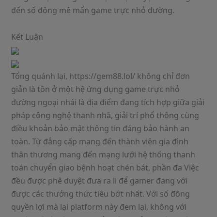
đến số đông mê mẩn game trực nhỏ đường.
Kết Luận
Tổng quánh lại, https://gem88.lol/ không chỉ đơn
giản là tồn ở một hệ ứng dụng game trực nhỏ
đường ngoại nhái là địa điểm đang tích hợp giữa giải
pháp công nghệ thanh nhã, giải trí phổ thông cùng
điều khoản bảo mật thông tin đáng bảo hành an
toàn. Từ đẳng cấp mang đến thành viên gia đình
thân thương mang đến mạng lưới hệ thống thanh
toán chuyển giao bệnh hoạt chén bát, phần đa Việc
đều được phê duyệt đưa ra li để gamer đang với
được các thưởng thức tiêu bớt nhất. Với số đông
quyền lợi mà lại platform này đem lại, không với