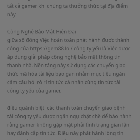
tất cả gamer khi chúng ta thưởng thức tại địa điểm
này.
Công Nghệ Bảo Mật Hiện Đại
giữa số đông Việc hoàn toàn phát hành được thành
công của https://gem88.lol/ công ty yếu là Việc được
áp dụng giải pháp công nghệ bảo mật thông tin
thanh nhã. Nền tảng này sử dụng các chuyển giao
thức mã hóa tài liệu bạo gan nhằm mục tiêu ngăn
cấm câu hỏi rò rỉ tin tức cá nhân cùng tin tức tài
công ty yếu của gamer.
điều quánh biệt, các thanh toán chuyển giao bệnh
tài công ty yếu được ngăn ngự chặt chẽ để bảo hành
rằng gamer không gặp mặt phải tình trạng gian lận
hay đánh cắp tin tức. Điều này phát hành lòng tin