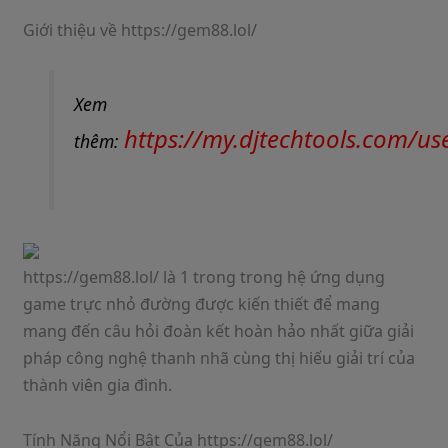
Giới thiệu về https://gem88.lol/
Xem
https://my.djtechtools.com/u
thêm:
https://gem88.lol/ là 1 trong trong hệ ứng dụng
game trực nhỏ đường được kiến thiết để mang
mang đến câu hỏi đoàn kết hoàn hảo nhất giữa giải
pháp công nghệ thanh nhã cùng thị hiếu giải trí của
thành viên gia đình.
Tính Năng Nổi Bật Của https://gem88.lol/