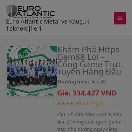
Skip
to
content
Euro Atlantic Metal ve Kauçuk
Teknolojileri
Khám Phá Https
Gem88.Lol –
Cổng Game Trực
Tuyến Hàng Đầu
Thương hiệu:
New88
Giá:
334,427
VNĐ
★★★★
(91 đánh giá)
cầm đồ cửa hàng xe máy tân
tiến 2 Trong loài người game
trực nhỏ đường ngày càng