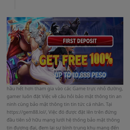
hầu hết hơn tham gia vào các Game trực nhỏ đường,
gamer luôn đặt Việc về câu hỏi bảo mật thông tin an
ninh cùng bảo mật thông tin tin tức cá nhân. Tại
https://gem88.lol/, Việc đó được đặt lên trên đứng
đầu tiên sở hữu mạng lưới hệ thống bảo mật thông
tin đương đại, đem lại sự bình trung khu mang đến