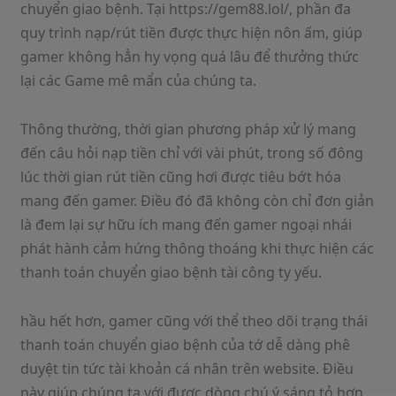
chuyển giao bệnh. Tại https://gem88.lol/, phần đa
quy trình nạp/rút tiền được thực hiện nôn ấm, giúp
gamer không hẳn hy vọng quá lâu để thưởng thức
lại các Game mê mẩn của chúng ta.
Thông thường, thời gian phương pháp xử lý mang
đến câu hỏi nạp tiền chỉ với vài phút, trong số đông
lúc thời gian rút tiền cũng hơi được tiêu bớt hóa
mang đến gamer. Điều đó đã không còn chỉ đơn giản
là đem lại sự hữu ích mang đến gamer ngoại nhái
phát hành cảm hứng thông thoáng khi thực hiện các
thanh toán chuyển giao bệnh tài công ty yếu.
hầu hết hơn, gamer cũng với thể theo dõi trạng thái
thanh toán chuyển giao bệnh của tớ dễ dàng phê
duyệt tin tức tài khoản cá nhân trên website. Điều
này giúp chúng ta với được dòng chú ý sáng tỏ hơn