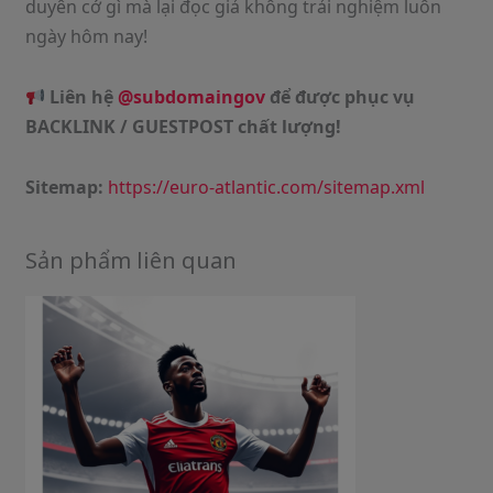
duyên cớ gì mà lại đọc giả không trải nghiệm luôn
ngày hôm nay!
Liên hệ
@subdomaingov
để được phục vụ
BACKLINK / GUESTPOST chất lượng!
Sitemap:
https://euro-atlantic.com/sitemap.xml
Sản phẩm liên quan