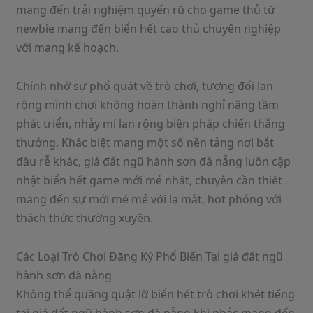
mang đến trải nghiệm quyến rũ cho game thủ từ
newbie mang đến biển hết cao thủ chuyên nghiệp
với mang kế hoạch.
Chính nhờ sự phổ quát về trò chơi, tương đối lan
rộng mình chơi không hoàn thành nghỉ nâng tầm
phát triển, nhảy mí lan rộng biện pháp chiến thắng
thưởng. Khác biệt mang một số nền tảng nơi bắt
đầu rễ khác, giá đất ngũ hành sơn đà nẵng luôn cập
nhật biển hết game mới mẻ nhất, chuyên cần thiết
mang đến sự mới mẻ mẻ với lạ mắt, hot phỏng với
thách thức thường xuyên.
Các Loại Trò Chơi Đăng Ký Phổ Biến Tại giá đất ngũ
hành sơn đà nẵng
Không thể quăng quật lỡ biển hết trò chơi khét tiếng
tại giá đất ngũ hành sơn đà nẵng khi nhắc mang đến