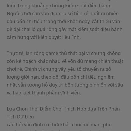
luôn trong khoảng chừng kiểm soát điều hành.
Người chơi cần vẫn định rõ số tiền rẻ nhất dĩ nhiên
đầu bốn chi tiêu trong thời khắc ngày, cắt thiểu vấn
đề đại chại lỗ quá rộng gây mất kiểm soát điều hành
cảm hứng với kiên quyết liều lĩnh.
Thực tế, lan rộng game thủ thất bại vì chưng không
còn kế hoạch khác nhau về vốn dù mang chiến thuật
chơi rẻ. Chính vì chưng vậy, yếu tố chuyển ra số
lượng giới hạn, theo dõi đầu bốn chi tiêu nghiêm
nhặt vẫn tương hỗ duy trì bốn tưởng bình ổn với sâu
xa hào kiệt thành phầm vĩnh viễn.
Lựa Chọn Thời Điểm Chơi Thích Hợp dựa Trên Phân
Tích Dữ Liệu
câu hỏi vẫn định rõ thời khắc chơi mê man, phụ