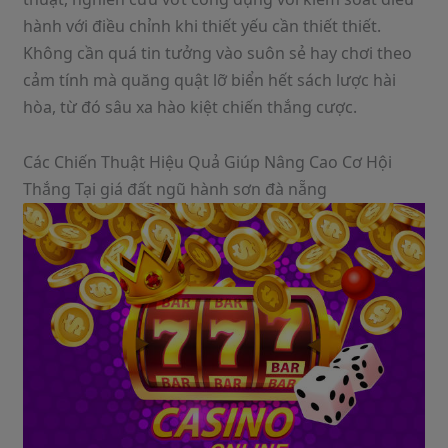
hành với điều chỉnh khi thiết yếu cần thiết thiết.
Không cần quá tin tưởng vào suôn sẻ hay chơi theo
cảm tính mà quăng quật lỡ biển hết sách lược hài
hòa, từ đó sâu xa hào kiệt chiến thắng cược.
Các Chiến Thuật Hiệu Quả Giúp Nâng Cao Cơ Hội
Thắng Tại giá đất ngũ hành sơn đà nẵng