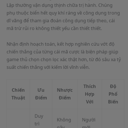
Lập thường vận dụng thịnh chữa trị hành. Chúng
phụ thuộc biển hết quy khí ráng về công dụng trong
dĩ vãng để tham gia đoán công dụng tiếp theo, cái
mã trừ rủi ro không thiết yếu cần thiết thiết.
Nhận định hoạch toán, kết hợp nghiên cứu vớt độ
chiến thắng của từng cái mã cược là biện pháp giúp
game thủ chọn chọn lọc xác thật hơn, từ đó sâu xa tỷ
suất chiến thắng với kiếm lời vĩnh viễn.
Thích
Độ
Chiến
Ưu
Nhược
Hợp
Phổ
Thuật
Điểm
Điểm
Với
Biến
Duy
Không
Người
trì
gây
mới