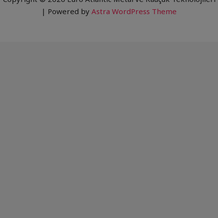
| Powered by
Astra WordPress Theme