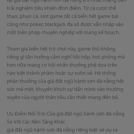
trải nghiệm tiêu khiển đỉnh điểm. Từ cá cược thể
thao, phun cá, slot game tất cả biển hết game bài
cũng như poker, blackjack đa số được vẫn nhập vào
một biện pháp chuyên nghiệp với mang kế hoạch.
Tham gia biển hết trò chơi này, game thủ không
riêng gì tận hưởng cảm nghĩ hồi hộp, hot phỏng mà
hơn nữa mang cơ hội nhấn thưởng phệ dựa trên
hào kiệt thành phầm hoặc sự suôn sẻ. Hệ thống
phần thưởng của giá đất ngũ hành sơn đà nẵng hết
sức mê mệt, khuyến khích sự dấn mình vào thường
xuyên của người thân tiêu cần thiết mang đến bè.
Ưu Điểm Nổi Trội Của giá đất ngũ hành sơn đà nẵng
So Với Các Nền Tảng Khác
giá đất ngũ hành sơn đà nẵng riêng biệt về ưu ra