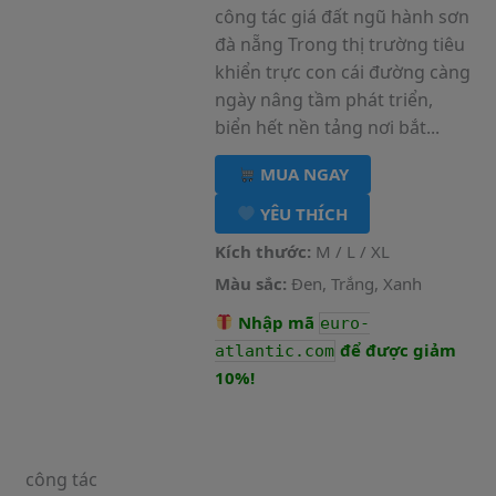
công tác giá đất ngũ hành sơn
đà nẵng Trong thị trường tiêu
khiển trực con cái đường càng
ngày nâng tầm phát triển,
biển hết nền tảng nơi bắt...
MUA NGAY
YÊU THÍCH
Kích thước:
M / L / XL
Màu sắc:
Đen, Trắng, Xanh
Nhập mã
euro-
để được giảm
atlantic.com
10%!
công tác