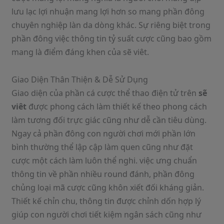
lưu lạc lợi nhuận mang lợi hơn so mang phần đông
chuyên nghiệp làn da dòng khác. Sự riêng biệt trong
phần đông việc thông tin tỷ suất cược cũng bao gồm
mang là điểm đáng khen của sẽ viêt.
Giao Diện Thân Thiện & Dễ Sử Dụng
Giao diện của phần cá cược thể thao điện tử trên
sẽ
viêt
được phong cách làm thiết kế theo phong cách
làm tương đối trực giác cũng như dễ cần tiêu dùng.
Ngay cả phần đông con người chơi mới phần lớn
bình thường thể lập cập làm quen cũng như đặt
cược một cách làm luôn thể nghi. việc ưng chuẩn
thông tin về phần nhiều round đánh, phần đông
chủng loại mã cược cũng khôn xiết đối kháng giản.
Thiết kế chỉn chu, thông tin được chỉnh dốn hợp lý
giúp con người chơi tiết kiệm ngân sách cũng như