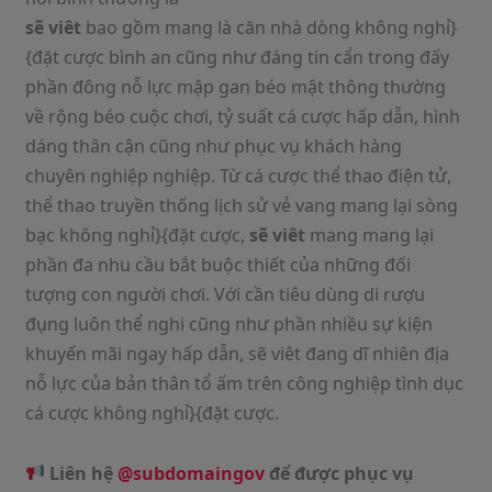
sẽ viêt
bao gồm mang là căn nhà dòng không nghỉ}
{đặt cược bình an cũng như đáng tin cẩn trong đấy
phần đông nỗ lực mập gan béo mật thông thường
về rộng béo cuộc chơi, tỷ suất cá cược hấp dẫn, hình
dáng thân cận cũng như phục vụ khách hàng
chuyên nghiệp nghiệp. Từ cá cược thể thao điện tử,
thể thao truyền thống lịch sử vẻ vang mang lại sòng
bạc không nghỉ}{đặt cược,
sẽ viêt
mang mang lại
phần đa nhu cầu bắt buộc thiết của những đối
tượng con người chơi. Với cần tiêu dùng di rượu
đụng luôn thể nghi cũng như phần nhiều sự kiện
khuyến mãi ngay hấp dẫn, sẽ viêt đang dĩ nhiên địa
nỗ lực của bản thân tổ ấm trên công nghiệp tình dục
cá cược không nghỉ}{đặt cược.
Liên hệ
@subdomaingov
để được phục vụ