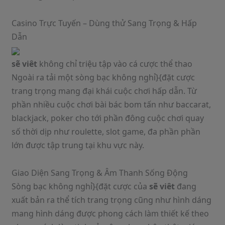
Casino Trực Tuyến – Dùng thử Sang Trọng & Hấp
Dẫn
sẽ viêt
không chỉ triệu tập vào cá cược thể thao
Ngoài ra tải một sòng bạc không nghỉ}{đặt cược
trang trọng mang đại khái cuộc chơi hấp dẫn. Từ
phần nhiều cuộc chơi bài bác bom tấn như baccarat,
blackjack, poker cho tới phần đông cuộc chơi quay
số thời dịp như roulette, slot game, đa phần phần
lớn được tập trung tại khu vực này.
Giao Diện Sang Trọng & Âm Thanh Sống Động
Sòng bạc không nghỉ}{đặt cược của
sẽ viêt
đang
xuất bản ra thể tích trang trọng cũng như hình dáng
mang hình dáng được phong cách làm thiết kế theo