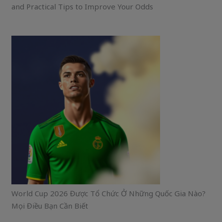
and Practical Tips to Improve Your Odds
World Cup 2026 Được Tổ Chức Ở Những Quốc Gia Nào?
Mọi Điều Bạn Cần Biết