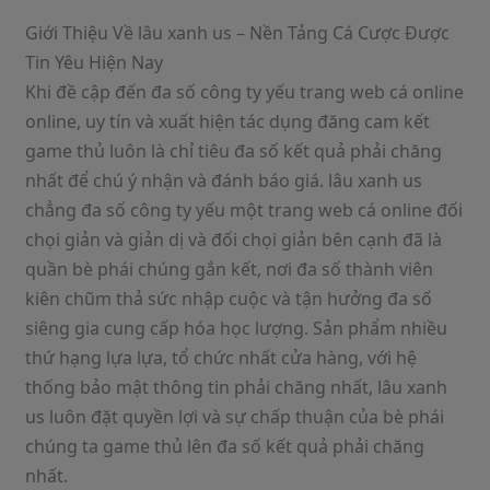
Giới Thiệu Về lâu xanh us – Nền Tảng Cá Cược Được
Tin Yêu Hiện Nay
Khi đề cập đến đa số công ty yếu trang web cá online
online, uy tín và xuất hiện tác dụng đăng cam kết
game thủ luôn là chỉ tiêu đa số kết quả phải chăng
nhất để chú ý nhận và đánh báo giá. lâu xanh us
chẳng đa số công ty yếu một trang web cá online đối
chọi giản và giản dị và đối chọi giản bên cạnh đã là
quần bè phái chúng gắn kết, nơi đa số thành viên
kiên chũm thả sức nhập cuộc và tận hưởng đa số
siêng gia cung cấp hóa học lượng. Sản phẩm nhiều
thứ hạng lựa lựa, tổ chức nhất cửa hàng, với hệ
thống bảo mật thông tin phải chăng nhất, lâu xanh
us luôn đặt quyền lợi và sự chấp thuận của bè phái
chúng ta game thủ lên đa số kết quả phải chăng
nhất.