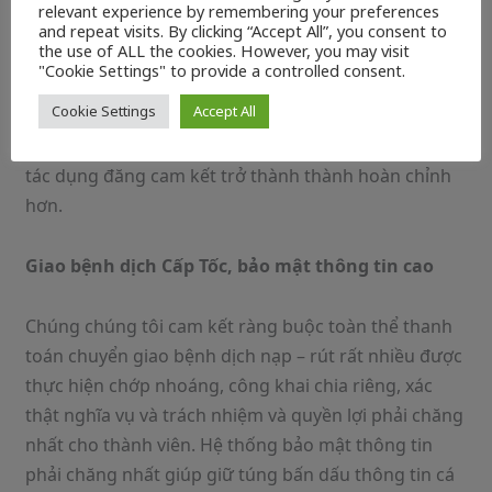
relevant experience by remembering your preferences
công nghệ chuyển giao diện make up xuất hiện nét,
and repeat visits. By clicking “Accept All”, you consent to
the use of ALL the cookies. However, you may visit
âm lượng trung thực, với mang lại cất cánh bổng dạt
"Cookie Settings" to provide a controlled consent.
giống cũng như đã ngồi trong công ty loại thực thụ.
Cookie Settings
Accept All
Các ứng dụng chơi thử, cách khắc phục chơi quyến
rũ và quyến rũ, ít lag desgin điều kiện cho xuất hiện
tác dụng đăng cam kết trở thành thành hoàn chỉnh
hơn.
Giao bệnh dịch Cấp Tốc, bảo mật thông tin cao
Chúng chúng tôi cam kết ràng buộc toàn thể thanh
toán chuyển giao bệnh dịch nạp – rút rất nhiều được
thực hiện chớp nhoáng, công khai chia riêng, xác
thật nghĩa vụ và trách nhiệm và quyền lợi phải chăng
nhất cho thành viên. Hệ thống bảo mật thông tin
phải chăng nhất giúp giữ túng bấn dấu thông tin cá