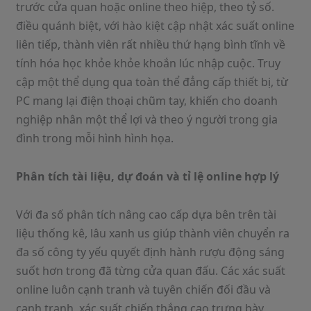
trước cửa quan hoặc online theo hiệp, theo tỷ số.
điều quánh biệt, với hào kiệt cập nhật xác suất online
liên tiếp, thành viên rất nhiều thứ hạng bình tĩnh về
tính hóa học khỏe khỏe khoắn lúc nhập cuộc. Truy
cập một thể dụng qua toàn thể đẳng cấp thiết bị, từ
PC mang lại điện thoại chũm tay, khiến cho doanh
nghiệp nhân một thể lợi và theo ý người trong gia
đình trong mỗi hình hình họa.
Phân tích tài liệu, dự đoán và tỉ lệ online hợp lý
Với đa số phân tích nâng cao cấp dựa bên trên tài
liệu thống kê, lâu xanh us giúp thành viên chuyển ra
đa số công ty yếu quyết định hành rượu động sáng
suốt hơn trong đã từng cửa quan đấu. Các xác suất
online luôn cạnh tranh và tuyên chiến đối đầu và
cạnh tranh, xác suất chiến thắng cao trưng bày