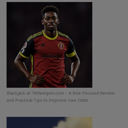
Blackjack at 789winpen.com – A Risk-Focused Review
and Practical Tips to Improve Your Odds