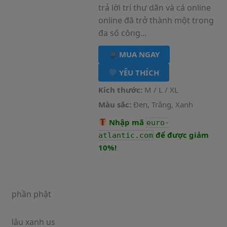
trả lời trí thư dãn và cá online
online đã trở thành một trong
đa số công...
MUA NGAY
YÊU THÍCH
Kích thước:
M / L / XL
Màu sắc:
Đen, Trắng, Xanh
Nhập mã
euro-
để được giảm
atlantic.com
10%!
phần phật
lâu xanh us