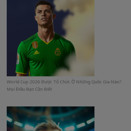
World Cup 2026 Được Tổ Chức Ở Những Quốc Gia Nào?
Mọi Điều Bạn Cần Biết