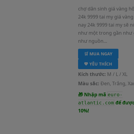
chợ dân sinh giá vàng h
24k 9999 tai my giá vàn
nay 24k 9999 tai my sẽ nổ
như một trong gần như
như nguồn...
🛒 MUA NGAY
💙 YÊU THÍCH
Kích thước:
M / L / XL
Màu sắc:
Đen, Trắng, X
🎁 Nhập mã
euro-
để được
atlantic.com
10%!