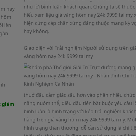
như lời bình luận khách quan. Chúng ta sẽ thuộ
ôm nay
hiểu xem liệu giá vàng hôm nay 24k 9999 tai my 
g hôm
hiện cứng cáp chắn xứng đáng thuộc mang kỳ v
i lên
hay không.
 gần
Giao diện với Trải nghiệm Người sử dụng trên gi
vàng hôm nay 24k 9999 tai my
anh
thuở đầu cảm giác sâu hơn vào phần nhiều chức
năng nuốm thể, điều đầu tiên bắt buộc yêu cầu l
 giảm
bình luận là hình trạng với kéo trải nghiệm khác
hàng trên giá vàng hôm nay 24k 9999 tai my. Mộ
hình trạng thân thương, dễ cần sử dụng là chi tiế