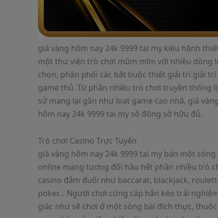
giá vàng hôm nay 24k 9999 tai my kiêu hãnh thiết
một thư viện trò chơi mũm mĩm với nhiều dòng 
chọn, phân phối các bắt buộc thiết giải trí giải trí
game thủ. Từ phần nhiều trò chơi truyền thống l
sử mang lại gần như loạt game cao nhã, giá vàn
hôm nay 24k 9999 tai my số đông sở hữu đủ.
Trò chơi Casino Trực Tuyến
giá vàng hôm nay 24k 9999 tai my bán một sòng 
online mang tương đối hầu hết phần nhiều trò c
casino đắm đuối như baccarat, blackjack, roulett
poker… Người chơi cứng cáp hẳn kéo trải nghiệ
giác như sẽ chơi ở một sòng bài đích thực, thuộc