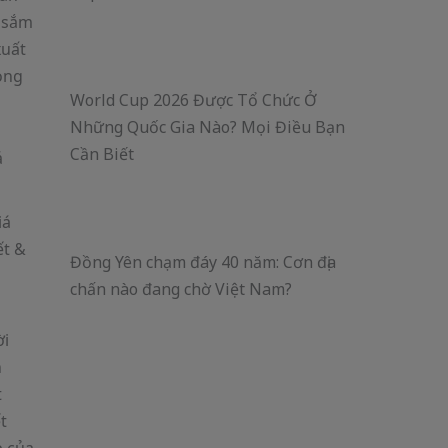
c sắm
xuất
ọng
World Cup 2026 Được Tổ Chức Ở
Những Quốc Gia Nào? Mọi Điều Bạn
Cần Biết
á
Đồng Yên chạm đáy 40 năm: Cơn địa
chấn nào đang chờ Việt Nam?
ời
h
t
t