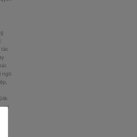
ng
c
 tác
ay
hác
ội ngũ
ệp,
p
 24k
ount
óa
ải
về