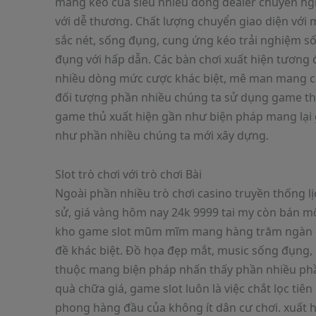
mang kéo của siêu nhiều dòng dealer chuyên ng
với dễ thương. Chất lượng chuyển giao diện với 
sắc nét, sống đụng, cung ứng kéo trải nghiệm s
đụng với hấp dẫn. Các bàn chơi xuất hiện tương 
nhiều dòng mức cược khác biệt, mê man mang c
đối tượng phần nhiều chúng ta sử dụng game th
game thủ xuất hiện gần như biện pháp mang lại
như phần nhiều chúng ta mới xây dựng.
Slot trò chơi với trò chơi Bài
Ngoài phần nhiều trò chơi casino truyền thống lị
sử, giá vàng hôm nay 24k 9999 tai my còn bán m
kho game slot mũm mĩm mang hàng trăm ngàn
đề khác biệt. Đồ họa đẹp mắt, music sống đụng,
thuộc mang biện pháp nhấn thấy phần nhiều ph
quà chữa giá, game slot luôn là việc chắt lọc tiên
phong hàng đầu của không ít dân cư chơi. xuất 